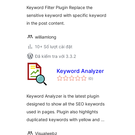
Keyword Filter Plugin Replace the
sensitive keyword with specific keyword
in the post content.
williamlong
10+ Số lượt cài đặt
Đã kiểm tra với 3.3.2
Keyword Analyzer
tổng
(0
)
đánh
giá
Keyword Analyzer is the latest plugin
designed to show all the SEO keywords
used in pages. Plugin also highlights
duplicated keywords with yellow and …
Visualwebz