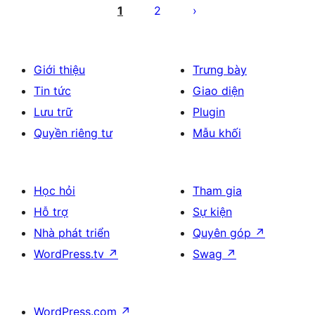
trang
1
2
bài
viết
Giới thiệu
Trưng bày
Tin tức
Giao diện
Lưu trữ
Plugin
Quyền riêng tư
Mẫu khối
Học hỏi
Tham gia
Hỗ trợ
Sự kiện
Nhà phát triển
Quyên góp
↗
WordPress.tv
↗
Swag
↗
WordPress.com
↗