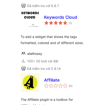
Đã kiểm tra với 6.8.7
Keywords Cloud
tổng
(1
)
đánh
giá
To add a widget that shows the tags
formatted, colored and of different sizes.
alialhoasy
100+ Số lượt cài đặt
Đã kiểm tra với 5.8.14
Affiliate
tổng
(0
)
đánh
giá
The Affiliate plugin is a toolbox for