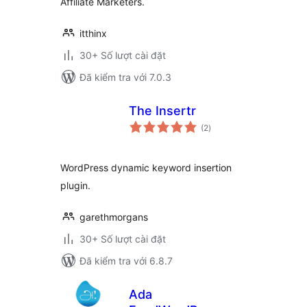
Affiliate Marketers.
itthinx
30+ Số lượt cài đặt
Đã kiểm tra với 7.0.3
The Insertr
tổng
(2
)
đánh
giá
WordPress dynamic keyword insertion
plugin.
garethmorgans
30+ Số lượt cài đặt
Đã kiểm tra với 6.8.7
Ada