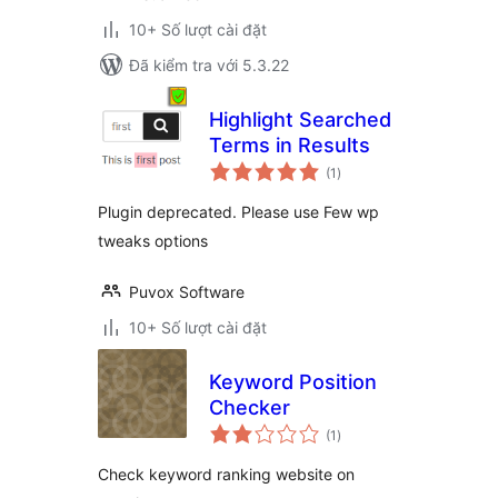
10+ Số lượt cài đặt
Đã kiểm tra với 5.3.22
Highlight Searched
Terms in Results
tổng
(1
)
đánh
giá
Plugin deprecated. Please use Few wp
tweaks options
Puvox Software
10+ Số lượt cài đặt
Keyword Position
Checker
tổng
(1
)
đánh
giá
Check keyword ranking website on