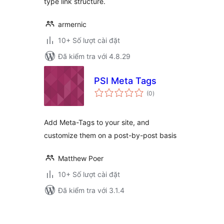
type link structure.
armernic
10+ Số lượt cài đặt
Đã kiểm tra với 4.8.29
PSI Meta Tags
tổng
(0
)
đánh
giá
Add Meta-Tags to your site, and
customize them on a post-by-post basis
Matthew Poer
10+ Số lượt cài đặt
Đã kiểm tra với 3.1.4
Phân