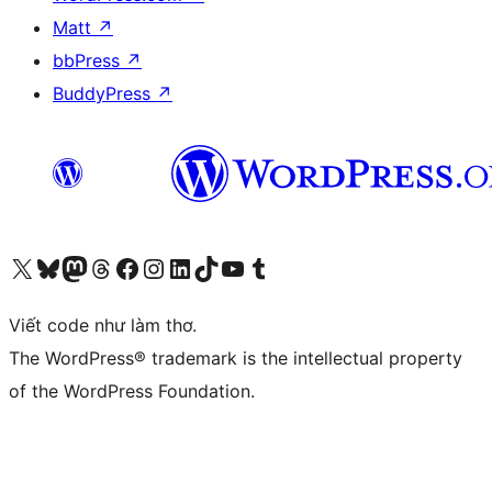
Matt
↗
bbPress
↗
BuddyPress
↗
Truy cập tài khoản X (trước đây là Twitter) của chúng tôi
Visit our Bluesky account
Visit our Mastodon account
Visit our Threads account
Xem trang Facebook của chúng tôi
Truy cập tài khoản Instagram của chúng tôi
Truy cập tài khoản LinkedIn của chúng tôi
Visit our TikTok account
Truy cập kênh YouTube của chúng tôi
Visit our Tumblr account
Viết code như làm thơ.
The WordPress® trademark is the intellectual property
of the WordPress Foundation.