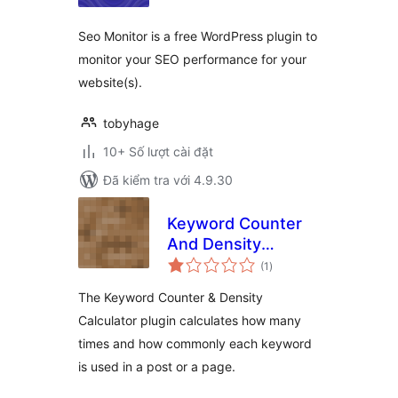
Seo Monitor is a free WordPress plugin to
monitor your SEO performance for your
website(s).
tobyhage
10+ Số lượt cài đặt
Đã kiểm tra với 4.9.30
Keyword Counter
And Density
tổng
Calculator
(1
)
đánh
giá
The Keyword Counter & Density
Calculator plugin calculates how many
times and how commonly each keyword
is used in a post or a page.