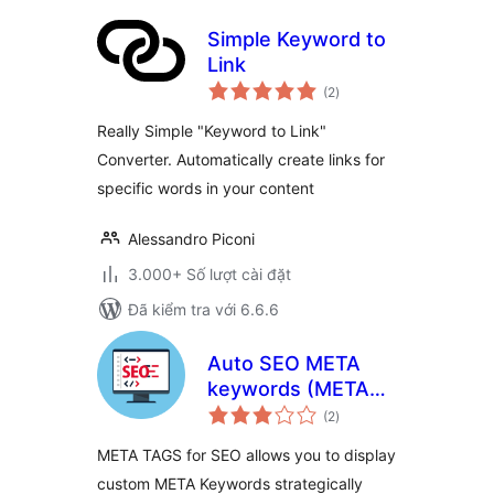
Simple Keyword to
Link
tổng
(2
)
đánh
giá
Really Simple "Keyword to Link"
Converter. Automatically create links for
specific words in your content
Alessandro Piconi
3.000+ Số lượt cài đặt
Đã kiểm tra với 6.6.6
Auto SEO META
keywords (META
tổng
tags keywords)
(2
)
đánh
giá
optimization +
META TAGS for SEO allows you to display
WooCommerce
custom META Keywords strategically