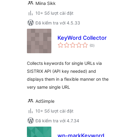
Miina Sikk
10+ Số lượt cài đặt
Đã kiểm tra với 4.5.33
KeyWord Collector
tổng
(0
)
đánh
giá
Collects keywords for single URLs via
SISTRIX API (API key needed) and
displays them in a flexible manner on the
very same single URL
AdSimple
10+ Số lượt cài đặt
Đã kiểm tra với 4.7.34
wp-markKeyword