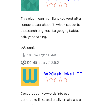
tổng
(0
)
đánh
giá
This plugin can high light keyword after
someone searchecd it, which supports
the search engines like google, baidu,
ask, yahoo&bing.
conis
10+ Số lượt cài đặt
Đã kiểm tra với 2.9.2
WPCashLinks LITE
tổng
(0
)
đánh
giá
Convert your keywords into cash
generating links and easily create a silo