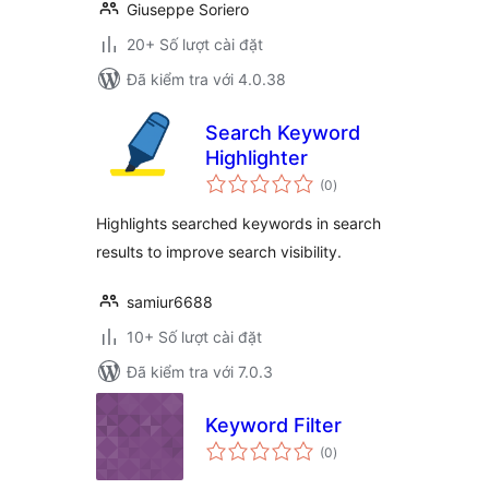
Giuseppe Soriero
20+ Số lượt cài đặt
Đã kiểm tra với 4.0.38
Search Keyword
Highlighter
tổng
(0
)
đánh
giá
Highlights searched keywords in search
results to improve search visibility.
samiur6688
10+ Số lượt cài đặt
Đã kiểm tra với 7.0.3
Keyword Filter
tổng
(0
)
đánh
giá