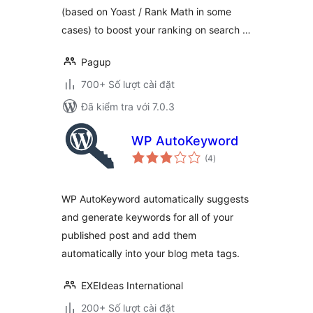
(based on Yoast / Rank Math in some
cases) to boost your ranking on search …
Pagup
700+ Số lượt cài đặt
Đã kiểm tra với 7.0.3
WP AutoKeyword
tổng
(4
)
đánh
giá
WP AutoKeyword automatically suggests
and generate keywords for all of your
published post and add them
automatically into your blog meta tags.
EXEIdeas International
200+ Số lượt cài đặt