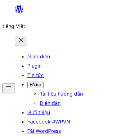
Chuyển
đến
tiếng Việt
phần
nội
dung
Giao diện
Plugin
Tin tức
Hỗ trợ
Tài liệu hướng dẫn
Diễn đàn
Giới thiệu
Facebook #WPVN
Tải WordPress