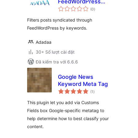
FeedWordPress
tổng
Keyword Filters
(0
)
đánh
giá
Filters posts syndicated through
FeedWordPress by keywords.
Adadaa
30+ Số lượt cài đặt
Đã kiểm tra với 6.6.6
Google News
Keyword Meta Tag
tổng
(1
)
đánh
giá
This plugin let you add via Customs
Fields box Google-specific metatag to
help determine how to best classify your
content.