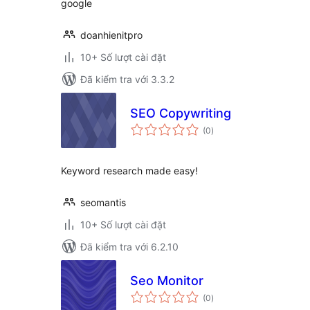
google
doanhienitpro
10+ Số lượt cài đặt
Đã kiểm tra với 3.3.2
SEO Copywriting
tổng
(0
)
đánh
giá
Keyword research made easy!
seomantis
10+ Số lượt cài đặt
Đã kiểm tra với 6.2.10
Seo Monitor
tổng
(0
)
đánh
giá