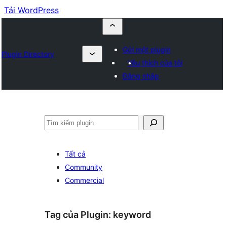
Tải WordPress
Gửi một plugin
Plugin Directory
Yêu thích của tôi
Đăng nhập
Tìm
kiếm
Tất cả
Community
Commercial
Tag của Plugin:
keyword