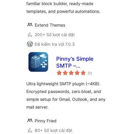
familiar block builder, ready-made
templates, and powerful automations.
Extend Themes
200+ Số lượt cài đặt
Đã kiểm tra với 7.0.3
Pinny’s Simple
SMTP –
tổng
Lightweight SMTP
(1
)
đánh
giá
Mailer
Ultra lightweight SMTP plugin (~4KB).
Encrypted passwords, zero bloat, and
simple setup for Gmail, Outlook, and any
mail server.
Pinny Fried
80+ Số lượt cài đặt