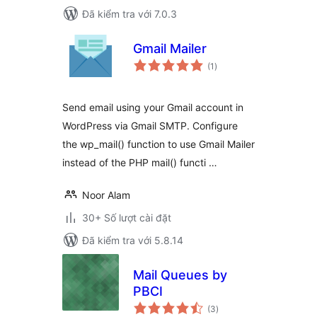
Đã kiểm tra với 7.0.3
Gmail Mailer
tổng
(1
)
đánh
giá
Send email using your Gmail account in
WordPress via Gmail SMTP. Configure
the wp_mail() function to use Gmail Mailer
instead of the PHP mail() functi …
Noor Alam
30+ Số lượt cài đặt
Đã kiểm tra với 5.8.14
Mail Queues by
PBCI
tổng
(3
)
đánh