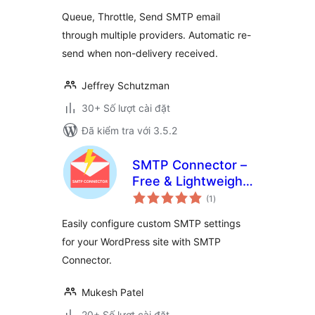
giá
Queue, Throttle, Send SMTP email
through multiple providers. Automatic re-
send when non-delivery received.
Jeffrey Schutzman
30+ Số lượt cài đặt
Đã kiểm tra với 3.5.2
SMTP Connector –
Free & Lightweight
tổng
SMTP Plugin for
(1
)
đánh
giá
WordPress
Easily configure custom SMTP settings
for your WordPress site with SMTP
Connector.
Mukesh Patel
20+ Số lượt cài đặt