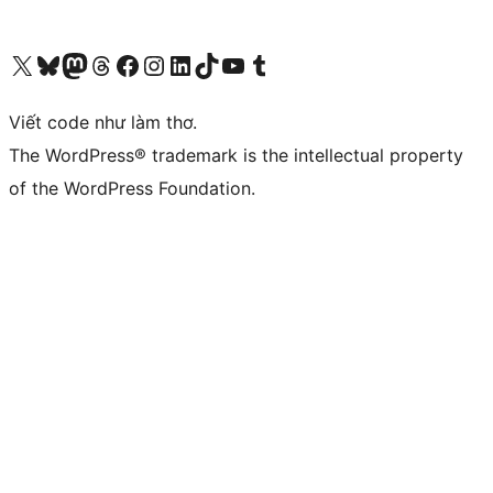
Truy cập tài khoản X (trước đây là Twitter) của chúng tôi
Visit our Bluesky account
Visit our Mastodon account
Visit our Threads account
Xem trang Facebook của chúng tôi
Truy cập tài khoản Instagram của chúng tôi
Truy cập tài khoản LinkedIn của chúng tôi
Visit our TikTok account
Truy cập kênh YouTube của chúng tôi
Visit our Tumblr account
Viết code như làm thơ.
The WordPress® trademark is the intellectual property
of the WordPress Foundation.