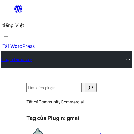
Chuyển
đến
tiếng Việt
phần
nội
dung
Tải WordPress
Plugin Directory
Tìm
kiếm
Tất cả
Community
Commercial
Tag của Plugin:
gmail