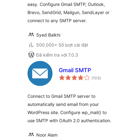
easy. Configure Gmail SMTP, Outlook,
Custom SMTP, and
Brevo, SendGrid, Mailgun, SendLayer or
more
connect to any SMTP server.
Syed Balkhi
500.000+ Số lượt cài đặt
Đã kiểm tra với 7.0.3
Gmail SMTP
tổng
(103
)
đánh
giá
Connect to Gmail SMTP server to
automatically send email from your
WordPress site. Configure wp_mail() to
use SMTP with OAuth 2.0 authentication.
Noor Alam