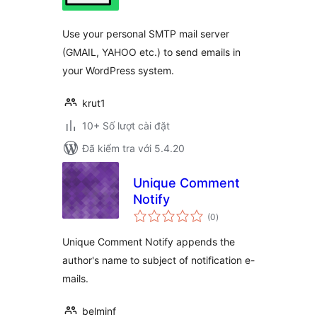
giá
Use your personal SMTP mail server
(GMAIL, YAHOO etc.) to send emails in
your WordPress system.
krut1
10+ Số lượt cài đặt
Đã kiểm tra với 5.4.20
Unique Comment
Notify
tổng
(0
)
đánh
giá
Unique Comment Notify appends the
author's name to subject of notification e-
mails.
belminf