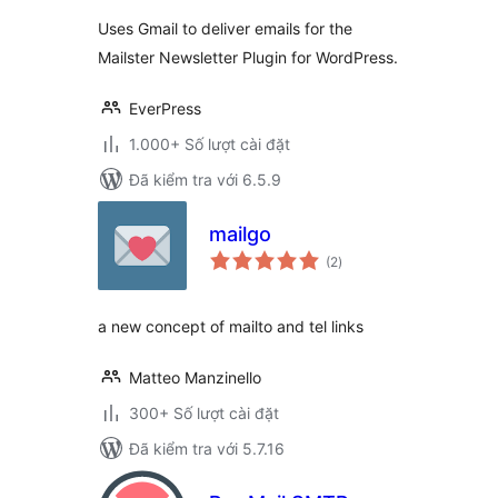
giá
Uses Gmail to deliver emails for the
Mailster Newsletter Plugin for WordPress.
EverPress
1.000+ Số lượt cài đặt
Đã kiểm tra với 6.5.9
mailgo
tổng
(2
)
đánh
giá
a new concept of mailto and tel links
Matteo Manzinello
300+ Số lượt cài đặt
Đã kiểm tra với 5.7.16