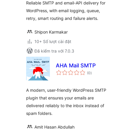
Reliable SMTP and email-API delivery for
WordPress, with email logging, queue,
retry, smart routing and failure alerts.
Shipon Karmakar
10+ Số lượt cài đặt
Đã kiểm tra với 7.0.3
AHA Mail SMTP
tổng
(0
)
đánh
giá
A modern, user-friendly WordPress SMTP
plugin that ensures your emails are
delivered reliably to the inbox instead of
spam folders.
Amit Hasan Abdullah