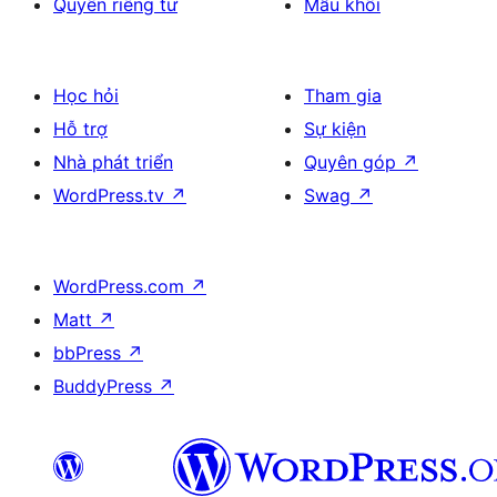
Quyền riêng tư
Mẫu khối
Học hỏi
Tham gia
Hỗ trợ
Sự kiện
Nhà phát triển
Quyên góp
↗
WordPress.tv
↗
Swag
↗
WordPress.com
↗
Matt
↗
bbPress
↗
BuddyPress
↗