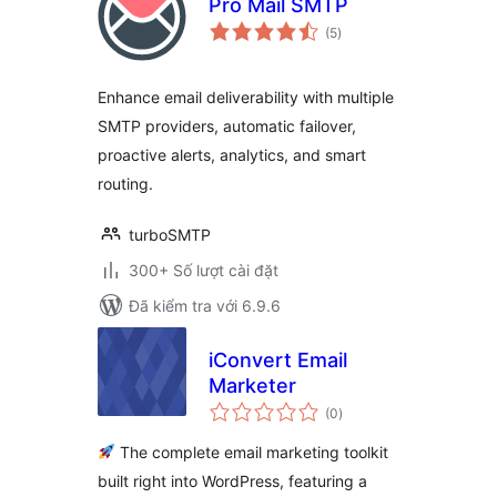
Pro Mail SMTP
tổng
(5
)
đánh
giá
Enhance email deliverability with multiple
SMTP providers, automatic failover,
proactive alerts, analytics, and smart
routing.
turboSMTP
300+ Số lượt cài đặt
Đã kiểm tra với 6.9.6
iConvert Email
Marketer
tổng
(0
)
đánh
giá
The complete email marketing toolkit
built right into WordPress, featuring a