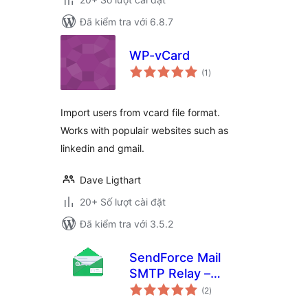
Đã kiểm tra với 6.8.7
WP-vCard
tổng
(1
)
đánh
giá
Import users from vcard file format.
Works with populair websites such as
linkedin and gmail.
Dave Ligthart
20+ Số lượt cài đặt
Đã kiểm tra với 3.5.2
SendForce Mail
SMTP Relay –
tổng
SMTP and Email
(2
)
đánh
giá
API