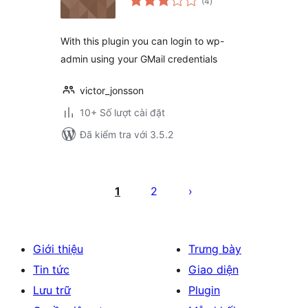
(4
)
đánh
giá
With this plugin you can login to wp-
admin using your GMail credentials
victor_jonsson
10+ Số lượt cài đặt
Đã kiểm tra với 3.5.2
Phân
trang
1
2
bài
viết
Giới thiệu
Trưng bày
Tin tức
Giao diện
Lưu trữ
Plugin