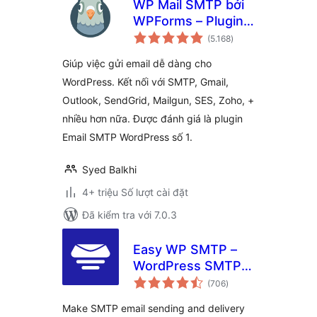
WP Mail SMTP bởi
WPForms – Plugin
tổng
SMTP và Nhật Ký
(5.168
)
đánh
giá
Email Phổ Biến
Giúp việc gửi email dễ dàng cho
Nhất
WordPress. Kết nối với SMTP, Gmail,
Outlook, SendGrid, Mailgun, SES, Zoho, +
nhiều hơn nữa. Được đánh giá là plugin
Email SMTP WordPress số 1.
Syed Balkhi
4+ triệu Số lượt cài đặt
Đã kiểm tra với 7.0.3
Easy WP SMTP –
WordPress SMTP
tổng
and Email Logs:
(706
)
đánh
giá
Gmail SMTP, Office
Make SMTP email sending and delivery
365, Outlook,