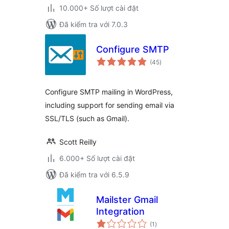
10.000+ Số lượt cài đặt
Đã kiểm tra với 7.0.3
Configure SMTP
tổng
(45
)
đánh
giá
Configure SMTP mailing in WordPress,
including support for sending email via
SSL/TLS (such as Gmail).
Scott Reilly
6.000+ Số lượt cài đặt
Đã kiểm tra với 6.5.9
Mailster Gmail
Integration
tổng
(1
)
đánh