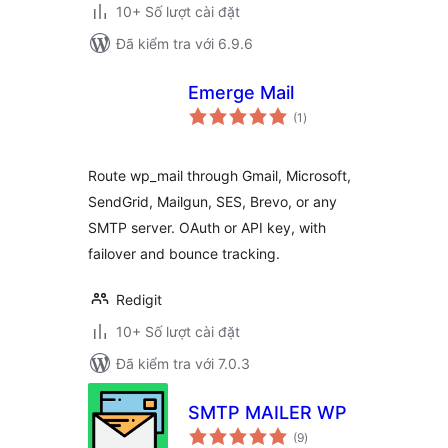
10+ Số lượt cài đặt
Đã kiểm tra với 6.9.6
Emerge Mail
tổng
(1
)
đánh
giá
Route wp_mail through Gmail, Microsoft,
SendGrid, Mailgun, SES, Brevo, or any
SMTP server. OAuth or API key, with
failover and bounce tracking.
Redigit
10+ Số lượt cài đặt
Đã kiểm tra với 7.0.3
SMTP MAILER WP
tổng
(9
)
đánh