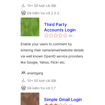
10+ Số lượt cài đặt
Đã kiểm tra với 2.3.3
Third Party
Accounts Login
tổng
(0
)
đánh
giá
Enable your users to comment by
entering their name/email/website details
via well known OpenID service providers
like Google, Yahoo, Flickr etc.
anantgarg
10+ Số lượt cài đặt
Đã kiểm tra với 2.7
Simple Gmail Login
tổng