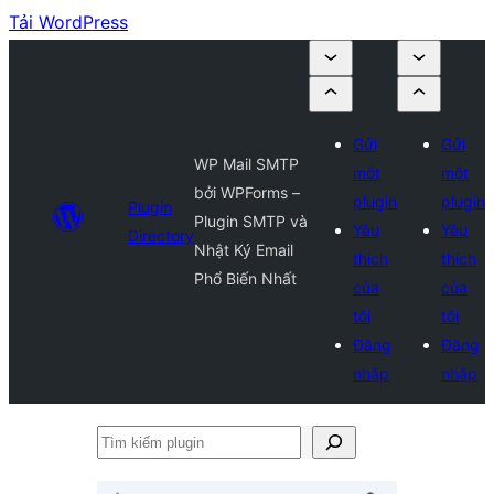
Tải WordPress
Gửi
Gửi
WP Mail SMTP
một
một
bởi WPForms –
plugin
plugin
Plugin
Plugin SMTP và
Yêu
Yêu
Directory
Nhật Ký Email
thích
thích
Phổ Biến Nhất
của
của
tôi
tôi
Đăng
Đăng
nhập
nhập
Tìm
kiếm