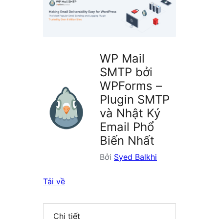
plugin
WP Mail
SMTP bởi
WPForms –
Plugin SMTP
và Nhật Ký
Email Phổ
Biến Nhất
Bởi
Syed Balkhi
Tải về
Chi tiết