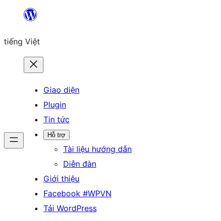
Chuyển
đến
tiếng Việt
phần
nội
dung
Giao diện
Plugin
Tin tức
Hỗ trợ
Tài liệu hướng dẫn
Diễn đàn
Giới thiệu
Facebook #WPVN
Tải WordPress