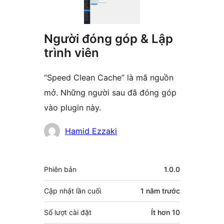
Người đóng góp & Lập
trình viên
“Speed Clean Cache” là mã nguồn
mở. Những người sau đã đóng góp
vào plugin này.
Những
Hamid Ezzaki
người
đóng
Meta
Phiên bản
1.0.0
góp
Cập nhật lần cuối
1 năm
trước
Số lượt cài đặt
Ít hơn 10