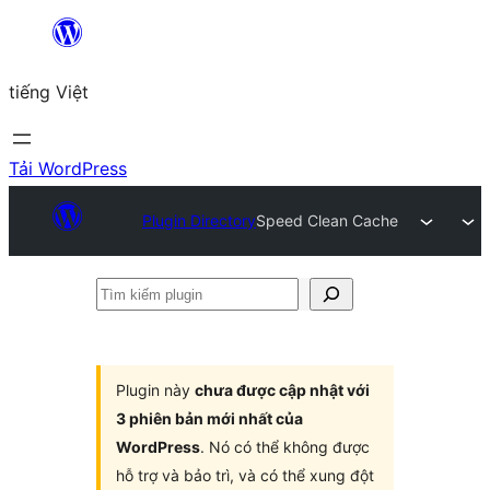
Chuyển
đến
tiếng Việt
phần
nội
dung
Tải WordPress
Plugin Directory
Speed Clean Cache
Tìm
kiếm
plugin
Plugin này
chưa được cập nhật với
3 phiên bản mới nhất của
WordPress
. Nó có thể không được
hỗ trợ và bảo trì, và có thể xung đột