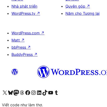
Nhà phát triển
Quyên góp
↗
WordPress.tv
↗
Năm cho Tương lai
WordPress.com
↗
Matt
↗
bbPress
↗
BuddyPress
↗
Truy cập tài khoản X (trước đây là Twitter) của chúng tôi
Visit our Bluesky account
Visit our Mastodon account
Visit our Threads account
Xem trang Facebook của chúng tôi
Truy cập tài khoản Instagram của chúng tôi
Truy cập tài khoản LinkedIn của chúng tôi
Visit our TikTok account
Truy cập kênh YouTube của chúng tôi
Visit our Tumblr account
Viết code như làm thơ.