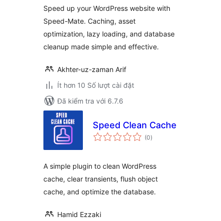
Speed up your WordPress website with
Speed-Mate. Caching, asset
optimization, lazy loading, and database
cleanup made simple and effective.
Akhter-uz-zaman Arif
Ít hơn 10 Số lượt cài đặt
Đã kiểm tra với 6.7.6
Speed Clean Cache
tổng
(0
)
đánh
giá
A simple plugin to clean WordPress
cache, clear transients, flush object
cache, and optimize the database.
Hamid Ezzaki