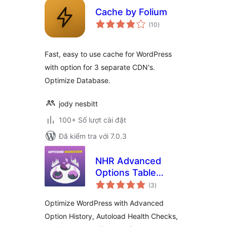
Cache by Folium
tổng
(10
)
đánh
giá
Fast, easy to use cache for WordPress
with option for 3 separate CDN's.
Optimize Database.
jody nesbitt
100+ Số lượt cài đặt
Đã kiểm tra với 7.0.3
NHR Advanced
Options Table
tổng
Manager &
(3
)
đánh
giá
Autoload Optimizer
Optimize WordPress with Advanced
Option History, Autoload Health Checks,