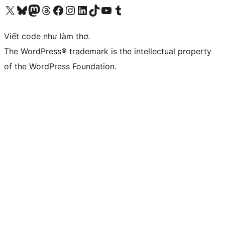
Truy cập tài khoản X (trước đây là Twitter) của chúng tôi
Visit our Bluesky account
Visit our Mastodon account
Visit our Threads account
Xem trang Facebook của chúng tôi
Truy cập tài khoản Instagram của chúng tôi
Truy cập tài khoản LinkedIn của chúng tôi
Visit our TikTok account
Truy cập kênh YouTube của chúng tôi
Visit our Tumblr account
Viết code như làm thơ.
The WordPress® trademark is the intellectual property
of the WordPress Foundation.