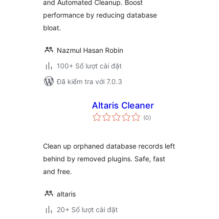
and Automated Cleanup. Boost
performance by reducing database
bloat.
Nazmul Hasan Robin
100+ Số lượt cài đặt
Đã kiểm tra với 7.0.3
Altaris Cleaner
tổng
(0
)
đánh
giá
Clean up orphaned database records left
behind by removed plugins. Safe, fast
and free.
altaris
20+ Số lượt cài đặt