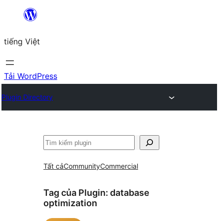
Chuyển
đến
tiếng Việt
phần
nội
dung
Tải WordPress
Plugin Directory
Tìm
kiếm
Tất cả
Community
Commercial
Tag của Plugin:
database
optimization