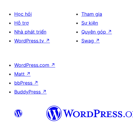
Học hỏi
Tham gia
Hỗ trợ
Sự kiện
Nhà phát triển
Quyên góp
↗
WordPress.tv
↗
Swag
↗
WordPress.com
↗
Matt
↗
bbPress
↗
BuddyPress
↗