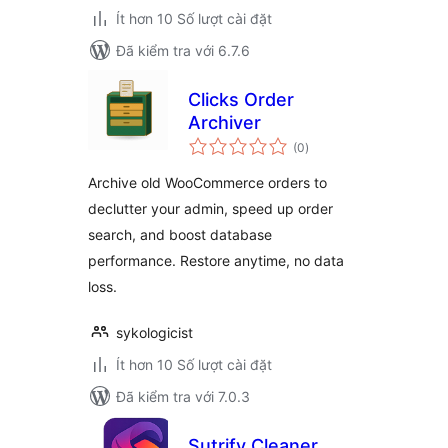
Ít hơn 10 Số lượt cài đặt
Đã kiểm tra với 6.7.6
Clicks Order
Archiver
tổng
(0
)
đánh
giá
Archive old WooCommerce orders to
declutter your admin, speed up order
search, and boost database
performance. Restore anytime, no data
loss.
sykologicist
Ít hơn 10 Số lượt cài đặt
Đã kiểm tra với 7.0.3
Sutrify Cleaner