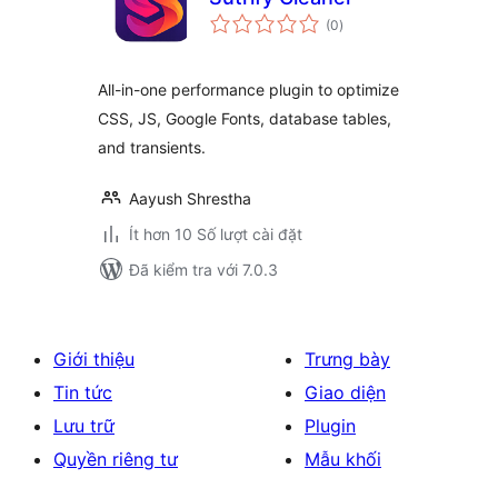
tổng
(0
)
đánh
giá
All-in-one performance plugin to optimize
CSS, JS, Google Fonts, database tables,
and transients.
Aayush Shrestha
Ít hơn 10 Số lượt cài đặt
Đã kiểm tra với 7.0.3
Giới thiệu
Trưng bày
Tin tức
Giao diện
Lưu trữ
Plugin
Quyền riêng tư
Mẫu khối