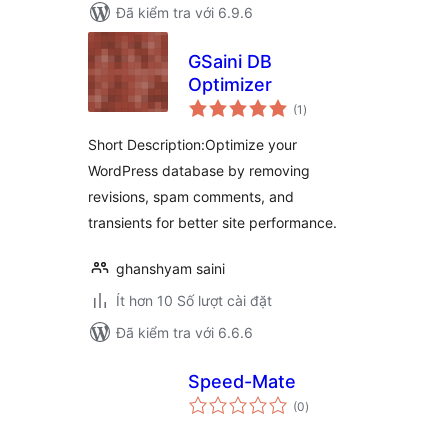
Đã kiểm tra với 6.9.6
GSaini DB
Optimizer
tổng
(1
)
đánh
giá
Short Description:Optimize your
WordPress database by removing
revisions, spam comments, and
transients for better site performance.
ghanshyam saini
Ít hơn 10 Số lượt cài đặt
Đã kiểm tra với 6.6.6
Speed-Mate
tổng
(0
)
đánh
giá