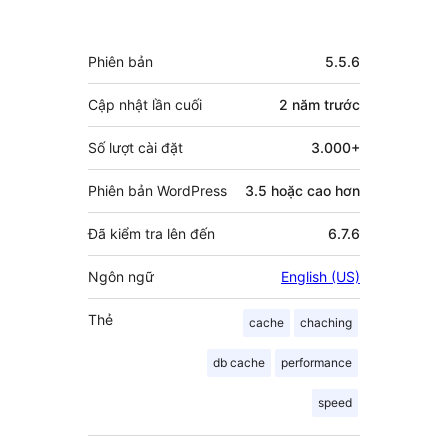
người
đóng
Meta
Phiên bản
5.5.6
góp
Cập nhật lần cuối
2 năm
trước
Số lượt cài đặt
3.000+
Phiên bản WordPress
3.5 hoặc cao hơn
Đã kiểm tra lên đến
6.7.6
Ngôn ngữ
English (US)
Thẻ
cache
chaching
db cache
performance
speed