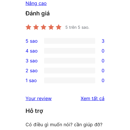
Nâng cao
Đánh giá
5
trên 5 sao.
5 sao
3
3
4 sao
0
5-
0
3 sao
0
star
4-
0
2 sao
0
reviews
star
3-
0
1 sao
0
reviews
star
2-
0
reviews
star
1-
đánh
Your review
Xem tất cả
reviews
star
giá
Hỗ trợ
reviews
Có điều gì muốn nói? cần giúp đỡ?