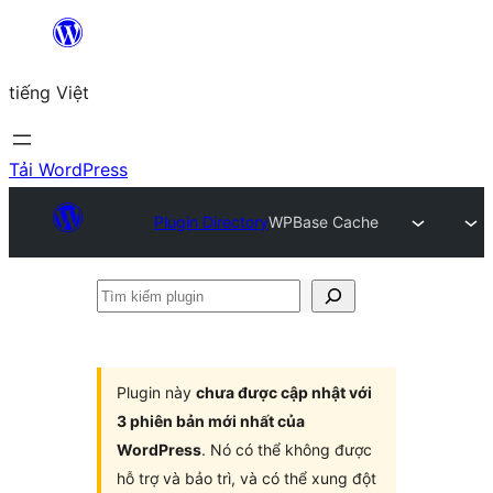
Chuyển
đến
tiếng Việt
phần
nội
dung
Tải WordPress
Plugin Directory
WPBase Cache
Tìm
kiếm
plugin
Plugin này
chưa được cập nhật với
3 phiên bản mới nhất của
WordPress
. Nó có thể không được
hỗ trợ và bảo trì, và có thể xung đột