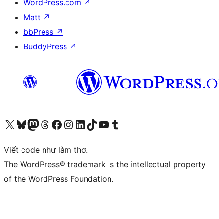
WordPress.com
↗
Matt
↗
bbPress
↗
BuddyPress
↗
Truy cập tài khoản X (trước đây là Twitter) của chúng tôi
Visit our Bluesky account
Visit our Mastodon account
Visit our Threads account
Xem trang Facebook của chúng tôi
Truy cập tài khoản Instagram của chúng tôi
Truy cập tài khoản LinkedIn của chúng tôi
Visit our TikTok account
Truy cập kênh YouTube của chúng tôi
Visit our Tumblr account
Viết code như làm thơ.
The WordPress® trademark is the intellectual property
of the WordPress Foundation.