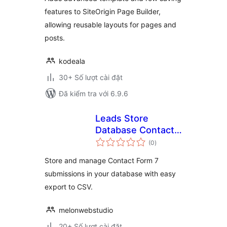
features to SiteOrigin Page Builder,
allowing reusable layouts for pages and
posts.
kodeala
30+ Số lượt cài đặt
Đã kiểm tra với 6.9.6
Leads Store
Database Contact
tổng
Form7
(0
)
đánh
giá
Store and manage Contact Form 7
submissions in your database with easy
export to CSV.
melonwebstudio
20+ Số lượt cài đặt