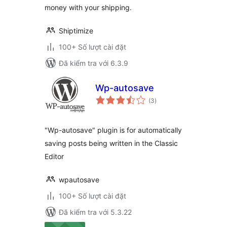
money with your shipping.
Shiptimize
100+ Số lượt cài đặt
Đã kiểm tra với 6.3.9
Wp-autosave
tổng
(3
)
đánh
giá
"Wp-autosave" plugin is for automatically
saving posts being written in the Classic
Editor
wpautosave
100+ Số lượt cài đặt
Đã kiểm tra với 5.3.22