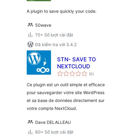
A plugin to save quickly your code.
50wave
70+ Số lượt cài đặt
Đã kiểm tra với 3.4.2
STN- SAVE TO
NEXTCLOUD
tổng
(0
)
đánh
giá
Ce plugin est un outil simple et efficace
pour sauvegarder votre site WordPress
et sa base de données directement sur
votre compte NextCloud.
Dave DELALLEAU
60+ Số lượt cài đặt