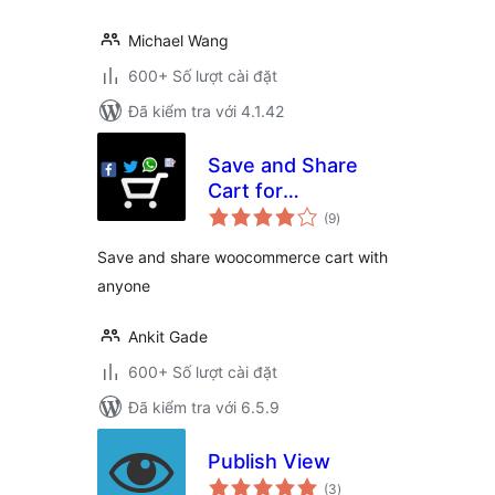
Michael Wang
600+ Số lượt cài đặt
Đã kiểm tra với 4.1.42
Save and Share
Cart for
tổng
WooCommerce
(9
)
đánh
giá
Save and share woocommerce cart with
anyone
Ankit Gade
600+ Số lượt cài đặt
Đã kiểm tra với 6.5.9
Publish View
tổng
(3
)
đánh