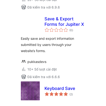
Đã kiểm tra với 6.9.6
Save & Export
Forms for Jupiter X
tổng
(0
)
đánh
giá
Easily save and export information
submitted by users through your
website’s forms.
pukkasdevs
10+ Số lượt cài đặt
Đã kiểm tra với 6.6.6
Keyboard Save
tổng
(2
)
đánh
giá