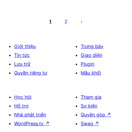
Phân
trang
1
2
bài
viết
Giới thiệu
Trưng bày
Tin tức
Giao diện
Lưu trữ
Plugin
Quyền riêng tư
Mẫu khối
Học hỏi
Tham gia
Hỗ trợ
Sự kiện
Nhà phát triển
Quyên góp
↗
WordPress.tv
↗
Swag
↗