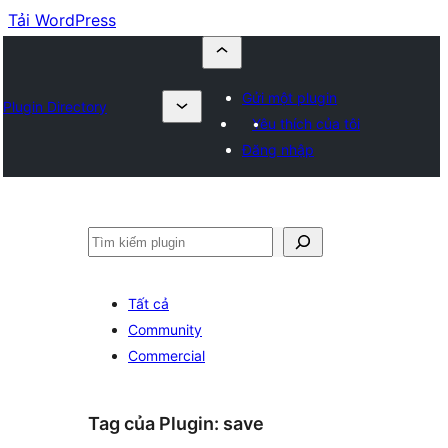
Tải WordPress
Gửi một plugin
Plugin Directory
Yêu thích của tôi
Đăng nhập
Tìm
kiếm
Tất cả
Community
Commercial
Tag của Plugin:
save