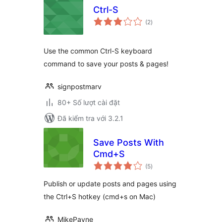
Ctrl-S
tổng
(2
)
đánh
giá
Use the common Ctrl-S keyboard
command to save your posts & pages!
signpostmarv
80+ Số lượt cài đặt
Đã kiểm tra với 3.2.1
Save Posts With
Cmd+S
tổng
(5
)
đánh
giá
Publish or update posts and pages using
the Ctrl+S hotkey (cmd+s on Mac)
MikePayne