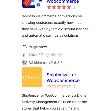
Woocommerce
tổng
(3
)
đánh
giá
Boost WooCommerce conversions by
showing customers exactly how much
they save with dynamic discount badges
and automatic savings calculations.
Pluginbrew
200+ Số lượt cài đặt
Đã kiểm tra với 6.8.7
Shiptimize for
WooCommerce
tổng
(0
)
đánh
giá
Shiptimize for WooCommerce is a Digital
Delivery Management Solution for online
stores that helps you save time and