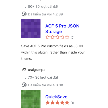
80+ Số lượt cài đặt
Đã kiểm tra với 4.2.39
ACF 5 Pro JSON
Storage
tổng
(0
)
đánh
giá
Save ACF 5 Pro custom fields as JSON
within this plugin, rather than inside your
theme.
craigsimps
70+ Số lượt cài đặt
Đã kiểm tra với 4.0.38
QuickSave
tổng
(1
)
đánh
giá