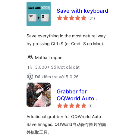
Save with keyboard
tổng
(31
)
đánh
giá
Save everything in the most natural way
by pressing Ctrl+S (or Cmd+S on Mac).
Mattia Trapani
3.000+ Số lượt cài đặt
Đã kiểm tra với 5.0.26
Grabber for
QQWorld Auto
tổng
Save Images
(1
)
đánh
giá
Additional grabber for QQWrorld Auto
Save Images. QQWorld自动保存图片的额
外抓取工具。