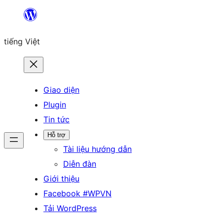
Chuyển
đến
tiếng Việt
phần
nội
dung
Giao diện
Plugin
Tin tức
Hỗ trợ
Tài liệu hướng dẫn
Diễn đàn
Giới thiệu
Facebook #WPVN
Tải WordPress