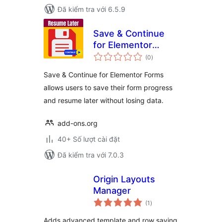
Đã kiểm tra với 6.5.9
Save & Continue
for Elementor
tổng
Forms
(0
)
đánh
giá
Save & Continue for Elementor Forms
allows users to save their form progress
and resume later without losing data.
add-ons.org
40+ Số lượt cài đặt
Đã kiểm tra với 7.0.3
Origin Layouts
Manager
tổng
(1
)
đánh
giá
Adds advanced template and row saving