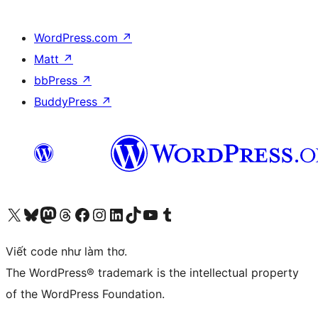
WordPress.com
↗
Matt
↗
bbPress
↗
BuddyPress
↗
Truy cập tài khoản X (trước đây là Twitter) của chúng tôi
Visit our Bluesky account
Visit our Mastodon account
Visit our Threads account
Xem trang Facebook của chúng tôi
Truy cập tài khoản Instagram của chúng tôi
Truy cập tài khoản LinkedIn của chúng tôi
Visit our TikTok account
Truy cập kênh YouTube của chúng tôi
Visit our Tumblr account
Viết code như làm thơ.
The WordPress® trademark is the intellectual property
of the WordPress Foundation.