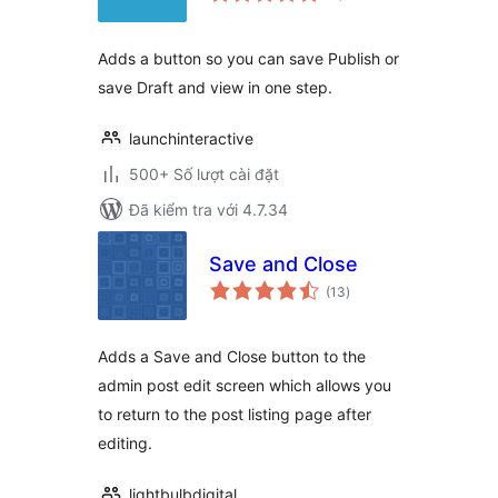
giá
Adds a button so you can save Publish or
save Draft and view in one step.
launchinteractive
500+ Số lượt cài đặt
Đã kiểm tra với 4.7.34
Save and Close
tổng
(13
)
đánh
giá
Adds a Save and Close button to the
admin post edit screen which allows you
to return to the post listing page after
editing.
lightbulbdigital