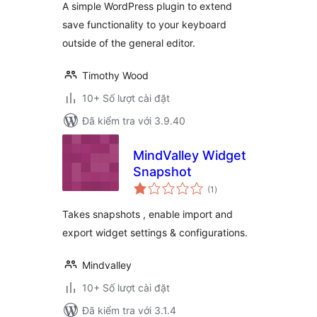
A simple WordPress plugin to extend
save functionality to your keyboard
outside of the general editor.
Timothy Wood
10+ Số lượt cài đặt
Đã kiểm tra với 3.9.40
MindValley Widget
Snapshot
tổng
(1
)
đánh
giá
Takes snapshots , enable import and
export widget settings & configurations.
Mindvalley
10+ Số lượt cài đặt
Đã kiểm tra với 3.1.4