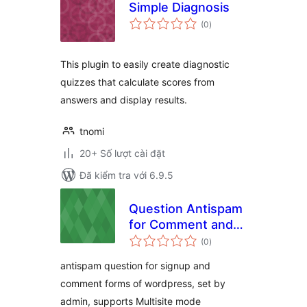
Simple Diagnosis
tổng
(0
)
đánh
giá
This plugin to easily create diagnostic
quizzes that calculate scores from
answers and display results.
tnomi
20+ Số lượt cài đặt
Đã kiểm tra với 6.9.5
Question Antispam
for Comment and
tổng
Signup
(0
)
đánh
giá
antispam question for signup and
comment forms of wordpress, set by
admin, supports Multisite mode