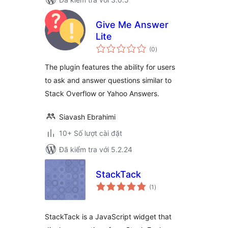
Give Me Answer
Lite
tổng
(0
)
đánh
giá
The plugin features the ability for users
to ask and answer questions similar to
Stack Overflow or Yahoo Answers.
Siavash Ebrahimi
10+ Số lượt cài đặt
Đã kiểm tra với 5.2.24
StackTack
tổng
(1
)
đánh
giá
StackTack is a JavaScript widget that