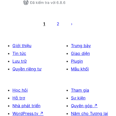
Đã kiểm tra với 6.8.6
Phân
trang
1
2
bài
viết
Giới thiệu
Trưng bày
Tin tức
Giao diện
Lưu trữ
Plugin
Quyền riêng tư
Mẫu khối
Học hỏi
Tham gia
Hỗ trợ
Sự kiện
Nhà phát triển
Quyên góp
↗
WordPress.tv
↗
Năm cho Tương lai