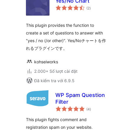
Yes/No Chart
tổng
(2
)
đánh
giá
This plugin provides the function to
create a set of questions to answer with
"yes / no (/or other)". Yes/Noチャートを作
れるプラグインです。
kohseiworks
2.000+ Số lượt cài đặt
Đã kiểm tra với 6.9.5
WP Spam Question
Filter
tổng
(4
)
đánh
giá
This plugin fights comment and
registration spam on your website.