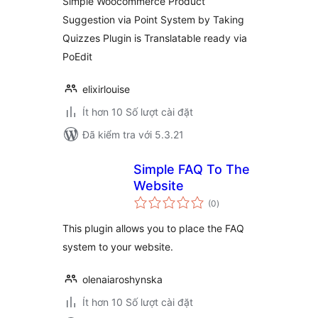
Simple Woocommerce Product
Suggestion via Point System by Taking
Quizzes Plugin is Translatable ready via
PoEdit
elixirlouise
Ít hơn 10 Số lượt cài đặt
Đã kiểm tra với 5.3.21
Simple FAQ To The
Website
tổng
(0
)
đánh
giá
This plugin allows you to place the FAQ
system to your website.
olenaiaroshynska
Ít hơn 10 Số lượt cài đặt