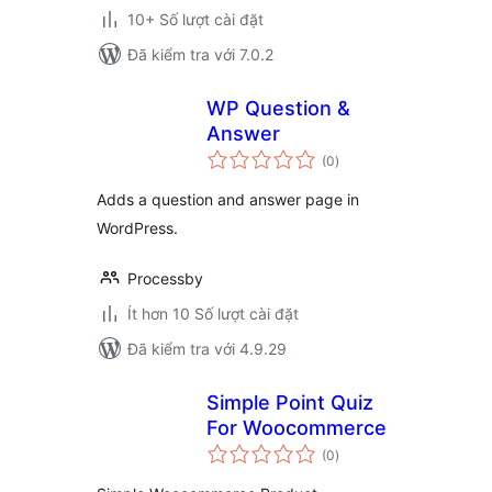
10+ Số lượt cài đặt
Đã kiểm tra với 7.0.2
WP Question &
Answer
tổng
(0
)
đánh
giá
Adds a question and answer page in
WordPress.
Processby
Ít hơn 10 Số lượt cài đặt
Đã kiểm tra với 4.9.29
Simple Point Quiz
For Woocommerce
tổng
(0
)
đánh
giá