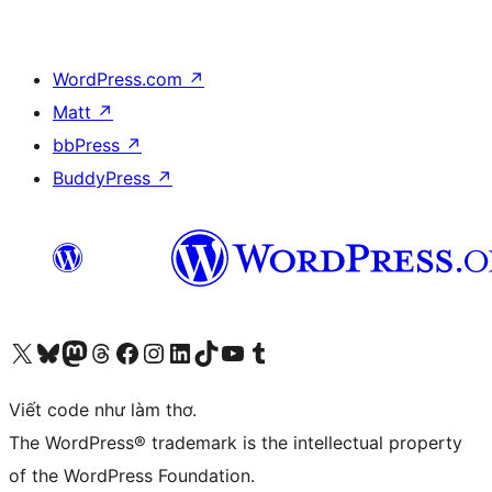
WordPress.com
↗
Matt
↗
bbPress
↗
BuddyPress
↗
Truy cập tài khoản X (trước đây là Twitter) của chúng tôi
Visit our Bluesky account
Visit our Mastodon account
Visit our Threads account
Xem trang Facebook của chúng tôi
Truy cập tài khoản Instagram của chúng tôi
Truy cập tài khoản LinkedIn của chúng tôi
Visit our TikTok account
Truy cập kênh YouTube của chúng tôi
Visit our Tumblr account
Viết code như làm thơ.
The WordPress® trademark is the intellectual property
of the WordPress Foundation.