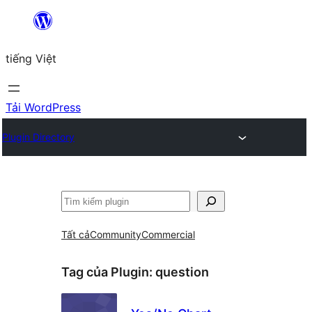
Chuyển
đến
tiếng Việt
phần
nội
dung
Tải WordPress
Plugin Directory
Tìm
kiếm
Tất cả
Community
Commercial
Tag của Plugin:
question