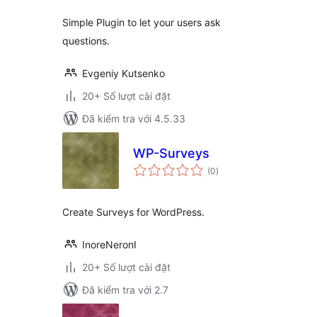
Simple Plugin to let your users ask
questions.
Evgeniy Kutsenko
20+ Số lượt cài đặt
Đã kiểm tra với 4.5.33
WP-Surveys
tổng
(0
)
đánh
giá
Create Surveys for WordPress.
InoreNeronI
20+ Số lượt cài đặt
Đã kiểm tra với 2.7