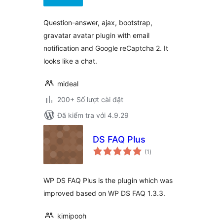
giá
Question-answer, ajax, bootstrap,
gravatar avatar plugin with email
notification and Google reCaptcha 2. It
looks like a chat.
mideal
200+ Số lượt cài đặt
Đã kiểm tra với 4.9.29
DS FAQ Plus
tổng
(1
)
đánh
giá
WP DS FAQ Plus is the plugin which was
improved based on WP DS FAQ 1.3.3.
kimipooh