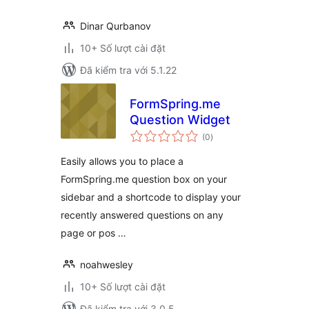
Dinar Qurbanov
10+ Số lượt cài đặt
Đã kiểm tra với 5.1.22
FormSpring.me
Question Widget
tổng
(0
)
đánh
giá
Easily allows you to place a
FormSpring.me question box on your
sidebar and a shortcode to display your
recently answered questions on any
page or pos …
noahwesley
10+ Số lượt cài đặt
Đã kiểm tra với 3.0.5