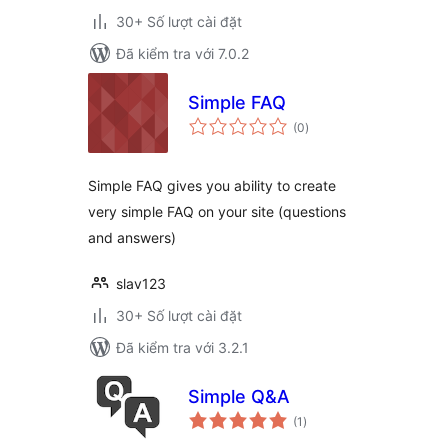
30+ Số lượt cài đặt
Đã kiểm tra với 7.0.2
Simple FAQ
tổng
(0
)
đánh
giá
Simple FAQ gives you ability to create
very simple FAQ on your site (questions
and answers)
slav123
30+ Số lượt cài đặt
Đã kiểm tra với 3.2.1
Simple Q&A
tổng
(1
)
đánh
giá