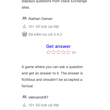
displays questions from Stack Exchange
sites.
Nathan Osman
10+ Số lượt cài đặt
Đã kiểm tra với 3.4.2
Get answer
tổng
(0
)
đánh
giá
A game where you can ask a question
and get an answer to it. The answer is
fictitious and shouldn’t be accepted a
factual.
oleksandr87
10+ Số lượt cài đặt