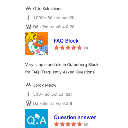
Otto Kekäläinen
1.000+ Số lượt cài đặt
Đã kiểm tra với 4.8.28
FAQ Block
tổng
(9
)
đánh
giá
Very simple and clean Gutenberg Block
for FAQ (Frequently Asked Questions).
Jordy Meow
500+ Số lượt cài đặt
Đã kiểm tra với 6.3.8
Question answer
tổng
(4
)
đánh