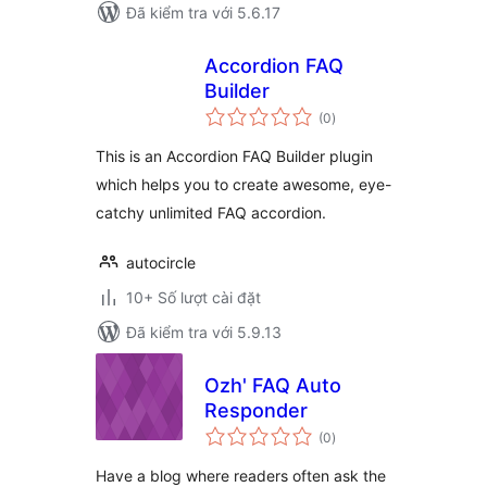
Đã kiểm tra với 5.6.17
Accordion FAQ
Builder
tổng
(0
)
đánh
giá
This is an Accordion FAQ Builder plugin
which helps you to create awesome, eye-
catchy unlimited FAQ accordion.
autocircle
10+ Số lượt cài đặt
Đã kiểm tra với 5.9.13
Ozh' FAQ Auto
Responder
tổng
(0
)
đánh
giá
Have a blog where readers often ask the