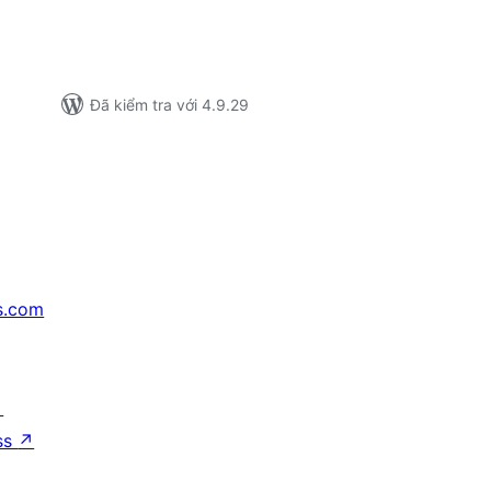
Đã kiểm tra với 4.9.29
s.com
↗
ss
↗