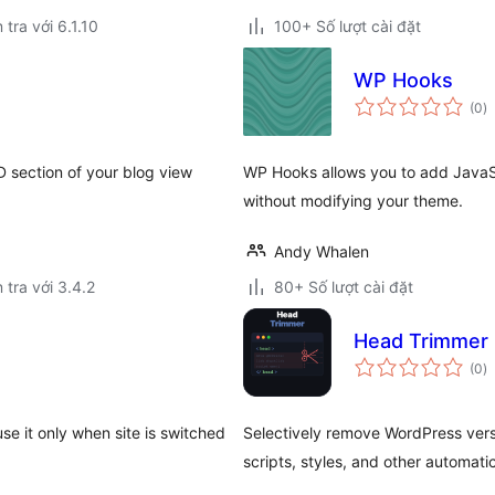
 tra với 6.1.10
100+ Số lượt cài đặt
WP Hooks
t
(0
)
đ
gi
 section of your blog view
WP Hooks allows you to add JavaSc
without modifying your theme.
Andy Whalen
 tra với 3.4.2
80+ Số lượt cài đặt
Head Trimmer
t
(0
)
đ
gi
e it only when site is switched
Selectively remove WordPress versi
scripts, styles, and other automat