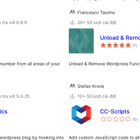
Francesco Taurino
 tra với 6.8.6
20+ Số lượt cài đặt
Unload & Remo
tổ
(1
)
đá
gi
 number from all areas of your
Unload & Remove Wordpress Functi
Stefan Krone
 tra với 5.0.25
10+ Số lượt cài đặt
ics
CC-Scripts
t
(0
)
đ
gi
 wordpress blog by hooking into
Add custom JavaScript code to all