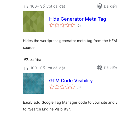
100+ Số lượt cài đặt
Đã kiểm
Hide Generator Meta Tag
tổng
(0
)
đánh
giá
Hides the wordpress generator meta tag from the HEAD
source.
zafrira
100+ Số lượt cài đặt
Đã kiểm
GTM Code Visibility
tổng
(0
)
đánh
giá
Easily add Google Tag Manager code to your site and us
to "Search Engine Visibility".