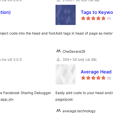
ction)
Tags to Keywo
tổ
(1
)
đá
gi
o inject code into the head and foot
Add tags in head of page as meta
CheGevara29
 tra với 3.0.5
300+ Số lượt cài đặt
Average Head 
tổ
(2
)
đ
gi
x the Facebook Sharing Debugger
Easily add code to your head and/o
b:app_id»
page/post.
average.technology