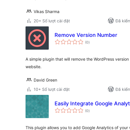
Vikas Sharma
20+ Số lượt cài đặt
Đã kiểm
Remove Version Number
tổng
(0
)
đánh
giá
A simple plugin that will remove the WordPress version
website.
David Green
10+ Số lượt cài đặt
Đã kiểm
Easily Integrate Google Analyt
tổng
(0
)
đánh
giá
This plugin allows you to add Google Analytics of your