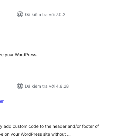
Đã kiểm tra với 7.0.2
ng
nh
á
ize your WordPress.
Đã kiểm tra với 4.8.28
er
ổng
ánh
á
ly add custom code to the header and/or footer of
pe on your WordPress site without …