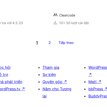
Clearcode
 tra với 4.5.33
10+ Số lượt cài đặt
1
2
Tiếp theo
ọc hỏi
Tham gia
WordPres
ỗ trợ
Sự kiện
↗
hà phát triển
Quyên góp
↗
Matt
↗
ordPress.tv
↗
Năm cho Tương
bbPress
lai
BuddyPre