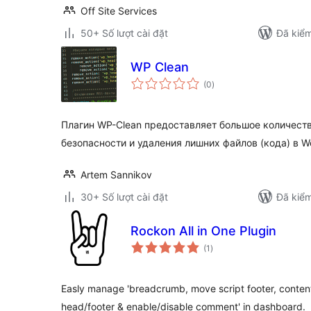
Off Site Services
50+ Số lượt cài đặt
Đã kiểm
WP Clean
tổng
(0
)
đánh
giá
Плагин WP-Clean предоставляет большое количеств
безопасности и удаления лишних файлов (кода) в W
Artem Sannikov
30+ Số lượt cài đặt
Đã kiểm
Rockon All in One Plugin
tổng
(1
)
đánh
giá
Easly manage 'breadcrumb, move script footer, content
head/footer & enable/disable comment' in dashboard.