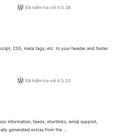
Đã kiểm tra với 4.0.38
ổng
ánh
á
ript, CSS, meta tags, etc. to your header and footer
Đã kiểm tra với 4.5.33
ổng
ánh
á
on information, feeds, shortlinks, emoji support,
ically generated extras from the …