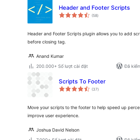
Header and Footer Scripts
tổng
(58
)
đánh
giá
Header and Footer Scripts plugin allows you to add scri
before closing tag.
Anand Kumar
200.000+ Số lượt cài đặt
Đã kiểm
Scripts To Footer
tổng
(37
)
đánh
giá
Move your scripts to the footer to help speed up perc
improve user experience.
Joshua David Nelson
7.000+ Số lượt cài đặt
Đã kiểm