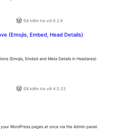
Đã kiểm tra với 6.2.9
ve (Emojis, Embed, Head Details)
ng
nh
á
ons (Emojis, Emded and Meta Details in Headarea)
Đã kiểm tra với 4.5.33
ổng
ánh
á
 your WordPress pages at once via the Admin panel.