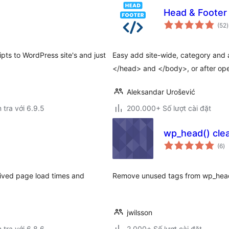
Head & Footer
(52
)
g
pts to WordPress site's and just
Easy add site-wide, category and a
</head> and </body>, or after op
Aleksandar Urošević
 tra với 6.9.5
200.000+ Số lượt cài đặt
wp_head() cle
tổ
(6
)
đ
gi
eived page load times and
Remove unused tags from wp_head
jwilsson
 tra với 6.8.6
2.000+ Số lượt cài đặt