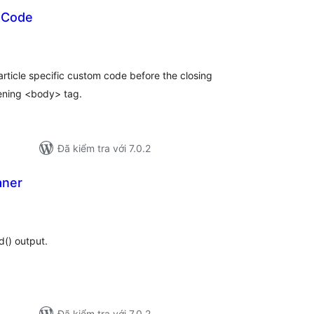
 Code
tổng
đánh
iá
rticle specific custom code before the closing
ening <body> tag.
Đã kiểm tra với 7.0.2
aner
ng
ánh
á
() output.
Đã kiểm tra với 7.0.2