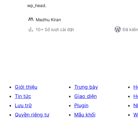
wp_head.
Madhu Kiran
10+ Số lượt cài đặt
Đã kiểm
Phân
trang
bài
viết
Giới thiệu
Trưng bày
H
Tin tức
Giao diện
H
Lưu trữ
Plugin
N
Quyền riêng tư
Mẫu khối
W