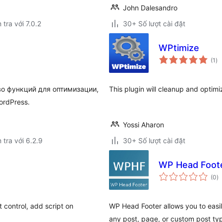
John Dalesandro
 tra với 7.0.2
30+ Số lượt cài đặt
WPtimize
tổ
(1
)
đá
gi
о функций для оптимизации,
This plugin will cleanup and optim
ordPress.
Yossi Aharon
 tra với 6.2.9
30+ Số lượt cài đặt
WP Head Foot
t
(0
)
đ
gi
 control, add script on
WP Head Footer allows you to easi
any post, page, or custom post ty