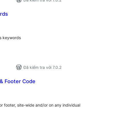
rds
ng
nh
á
's keywords
Đã kiểm tra với 7.0.2
& Footer Code
ng
ánh
á
r footer, site-wide and/or on any individual