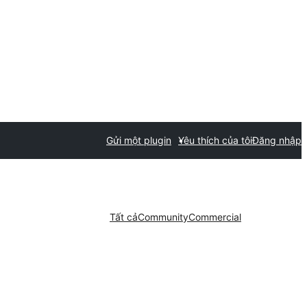
Gửi một plugin
Yêu thích của tôi
Đăng nhập
Tất cả
Community
Commercial