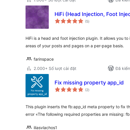
HiFi (Head Injection, Foot Inje
tổng
(5
)
đánh
giá
HiFi is a head and foot injection plugin. It allows you t
areas of your posts and pages on a per-page basis.
farinspace
2.000+ Số lượt cài đặt
Đã kiểm
Fix missing property app_id
tổng
(2
)
đánh
giá
This plugin inserts the fb:app_id meta property to fi
error «The following required properties are missing: f
iliasvlachos1