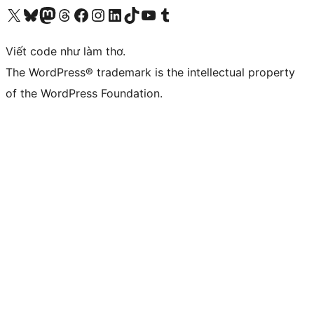
Truy cập tài khoản X (trước đây là Twitter) của chúng tôi
Visit our Bluesky account
Visit our Mastodon account
Visit our Threads account
Xem trang Facebook của chúng tôi
Truy cập tài khoản Instagram của chúng tôi
Truy cập tài khoản LinkedIn của chúng tôi
Visit our TikTok account
Truy cập kênh YouTube của chúng tôi
Visit our Tumblr account
Viết code như làm thơ.
The WordPress® trademark is the intellectual property
of the WordPress Foundation.