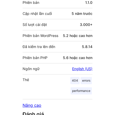
Meta
Phiên bản
1.1.0
Cập nhật lần cuối
5 năm
trước
Số lượt cài đặt
3.000+
Phiên bản WordPress
5.2 hoặc cao hơn
Đã kiểm tra lên đến
5.8.14
Phiên bản PHP
5.6 hoặc cao hơn
Ngôn ngữ
English (US)
Thẻ
404
errors
performance
Nâng cao
Đánh giá