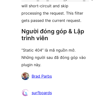
will short-circuit and skip
processing the request. This filter
gets passed the current request.
Người đóng góp & Lập
trình viên
“Static 404” là mã nguồn mở.
Những người sau đã đóng góp vào
plugin này.
Những
Brad Parbs
người
đóng
surfboards
góp