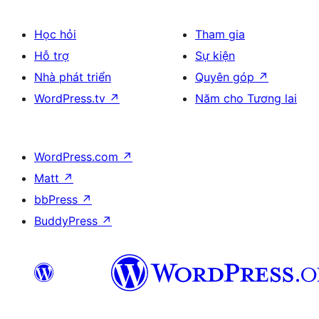
Học hỏi
Tham gia
Hỗ trợ
Sự kiện
Nhà phát triển
Quyên góp
↗
WordPress.tv
↗
Năm cho Tương lai
WordPress.com
↗
Matt
↗
bbPress
↗
BuddyPress
↗