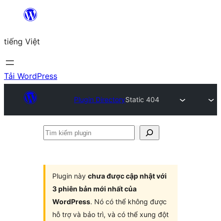
Chuyển
đến
tiếng Việt
phần
nội
dung
Tải WordPress
Plugin Directory
Static 404
Tìm
kiếm
plugin
Plugin này
chưa được cập nhật với
3 phiên bản mới nhất của
WordPress
. Nó có thể không được
hỗ trợ và bảo trì, và có thể xung đột