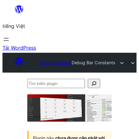
Chuyển
đến
tiếng Việt
phần
nội
dung
Tải WordPress
Plugin Directory
Debug Bar Constants
Tìm
kiếm
plugin
Plugin này
chưa được cập nhật với