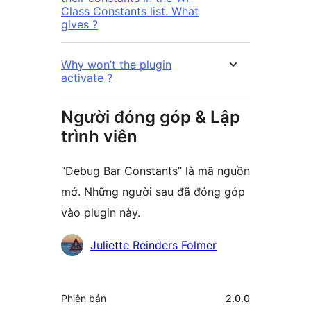
Class Constants list. What
gives ?
Why won’t the plugin
activate ?
Người đóng góp & Lập
trình viên
“Debug Bar Constants” là mã nguồn
mở. Những người sau đã đóng góp
vào plugin này.
Những
Juliette Reinders Folmer
người
đóng
Meta
Phiên bản
2.0.0
góp