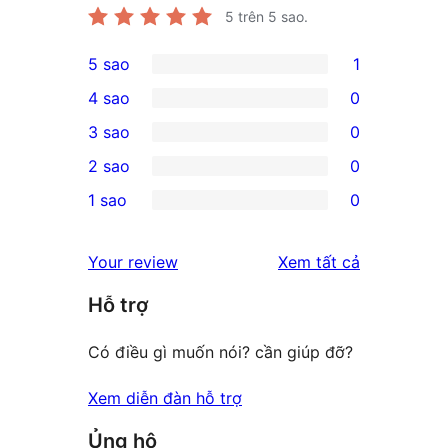
5
trên 5 sao.
5 sao
1
1
4 sao
0
5-
0
3 sao
0
star
4-
0
2 sao
0
review
star
3-
0
1 sao
0
reviews
star
2-
0
reviews
star
1-
đánh
Your review
Xem tất cả
reviews
star
giá
Hỗ trợ
reviews
Có điều gì muốn nói? cần giúp đỡ?
Xem diễn đàn hỗ trợ
Ủng hộ