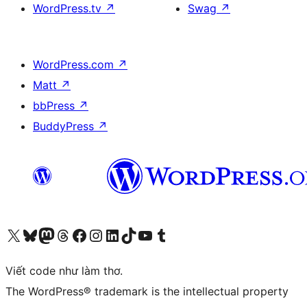
WordPress.tv
↗
Swag
↗
WordPress.com
↗
Matt
↗
bbPress
↗
BuddyPress
↗
Truy cập tài khoản X (trước đây là Twitter) của chúng tôi
Visit our Bluesky account
Visit our Mastodon account
Visit our Threads account
Xem trang Facebook của chúng tôi
Truy cập tài khoản Instagram của chúng tôi
Truy cập tài khoản LinkedIn của chúng tôi
Visit our TikTok account
Truy cập kênh YouTube của chúng tôi
Visit our Tumblr account
Viết code như làm thơ.
The WordPress® trademark is the intellectual property