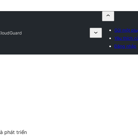
Gửi một plu
CloudGuard
Yêu thích củ
Đăng nhập
à phát triển