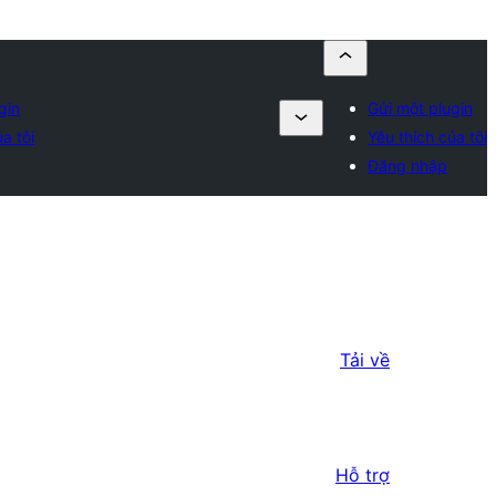
gin
Gửi một plugin
a tôi
Yêu thích của tôi
Đăng nhập
Tải về
Hỗ trợ