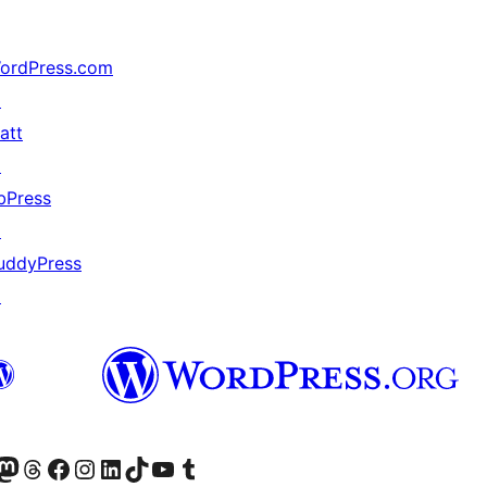
ordPress.com
↗
att
↗
bPress
↗
uddyPress
↗
r Bluesky account
sit our Mastodon account
Visit our Threads account
Xem trang Facebook của chúng tôi
Truy cập tài khoản Instagram của chúng tôi
Truy cập tài khoản LinkedIn của chúng tôi
Visit our TikTok account
Truy cập kênh YouTube của chúng tôi
Visit our Tumblr account