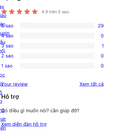
ày
4.9
trên 5 sao.
iao
iện
5 sao
29
29
lugin
4 sao
0
5-
0
ẫu
3 sao
1
star
4-
1
hối
2 sao
0
reviews
star
3-
0
1 sao
0
reviews
star
2-
0
ọc
review
star
1-
ỏi
đánh
Your review
Xem tất cả
reviews
star
ỗ
giá
Hỗ trợ
reviews
rợ
hà
Có điều gì muốn nói? cần giúp đỡ?
hát
Xem diễn đàn hỗ trợ
iển