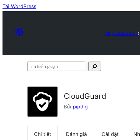
Tải WordPress
Plugin Directory
Tìm
kiếm
plugin
CloudGuard
Bởi
pipdig
Chi tiết
Đánh giá
Cài đặt
Nh