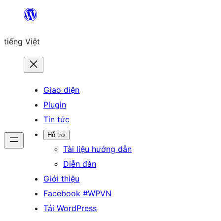
Chuyển
đến
tiếng Việt
phần
nội
dung
Giao diện
Plugin
Tin tức
Hỗ trợ
Tài liệu hướng dẫn
Diễn đàn
Giới thiệu
Facebook #WPVN
Tải WordPress