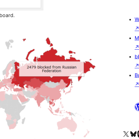
board.
W
M
b
B
Truy cập tài khoản X (trước đây là Twitter) của chúng tôi
Visit ou
Vi