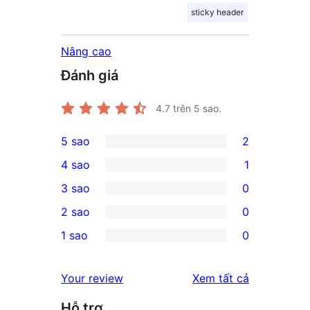
sticky header
Nâng cao
Đánh giá
4.7
trên 5 sao.
5 sao
2
2
4 sao
1
5-
1
3 sao
0
star
4-
0
2 sao
0
reviews
star
3-
0
1 sao
0
review
star
2-
0
reviews
star
1-
đánh
Your review
Xem tất cả
reviews
star
giá
Hỗ trợ
reviews