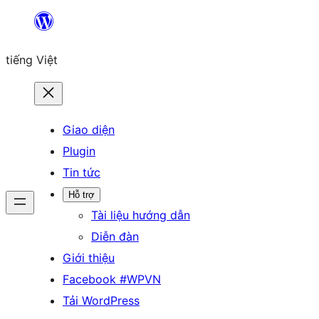
Chuyển
đến
tiếng Việt
phần
nội
dung
Giao diện
Plugin
Tin tức
Hỗ trợ
Tài liệu hướng dẫn
Diễn đàn
Giới thiệu
Facebook #WPVN
Tải WordPress