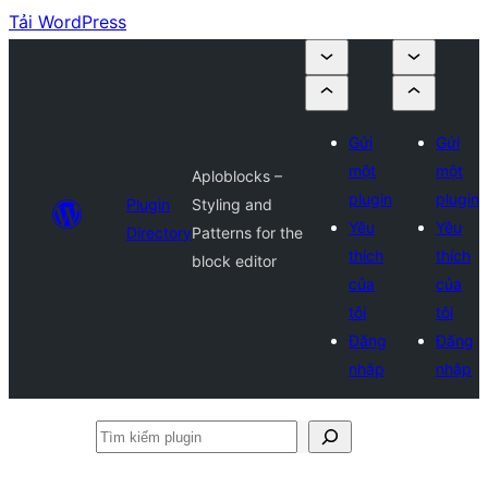
Tải WordPress
Gửi
Gửi
một
một
Aploblocks –
plugin
plugin
Plugin
Styling and
Yêu
Yêu
Directory
Patterns for the
thích
thích
block editor
của
của
tôi
tôi
Đăng
Đăng
nhập
nhập
Tìm
kiếm