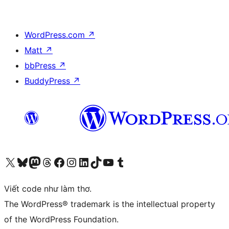
WordPress.com
↗
Matt
↗
bbPress
↗
BuddyPress
↗
Truy cập tài khoản X (trước đây là Twitter) của chúng tôi
Visit our Bluesky account
Visit our Mastodon account
Visit our Threads account
Xem trang Facebook của chúng tôi
Truy cập tài khoản Instagram của chúng tôi
Truy cập tài khoản LinkedIn của chúng tôi
Visit our TikTok account
Truy cập kênh YouTube của chúng tôi
Visit our Tumblr account
Viết code như làm thơ.
The WordPress® trademark is the intellectual property
of the WordPress Foundation.