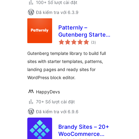
100+ Số lượt cài đặt
Đã kiểm tra với 6.3.9
Patternly –
Gutenberg Starter
tổng
Templates,
(3
)
đánh
giá
Patterns,
Gutenberg template library to build full
WordPress Landing
sites with starter templates, patterns,
Pages & Sites
landing pages and ready sites for
WordPress block editor.
HappyDevs
70+ Số lượt cài đặt
Đã kiểm tra với 6.9.6
Brandy Sites – 20+
WooCommerce