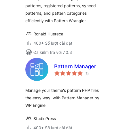
patterns, registered patterns, synced
patterns, and pattern categories
efficiently with Pattern Wrangler.
Ronald Huereca
400+ Số lượt cài đặt
Đã kiểm tra với 7.0.3
Pattern Manager
tổng
(5
)
đánh
giá
Manage your theme's pattern PHP files
the easy way, with Pattern Manager by
WP Engine.
StudioPress
400+ Số lượt cài đặt