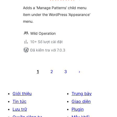
giá
Adds a 'Manage Patterns' child menu
item under the WordPress 'Appearance'
menu.
Wild Operation
10+ Số lượt cài đặt
Đã kiểm tra với 7.0.3
Phân
trang
1
2
3
bài
viết
Giới thiệu
Trưng bày
Tin tức
Giao diện
Lưu trữ
Plugin