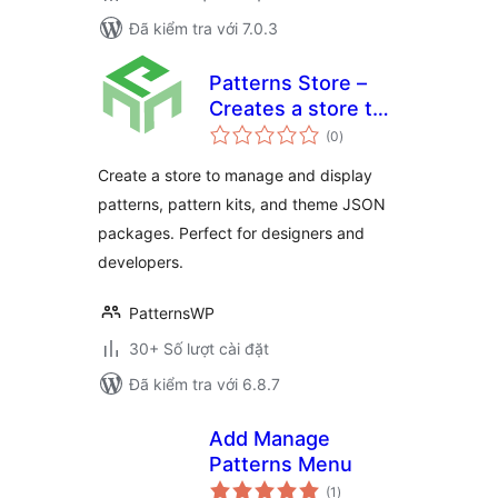
Đã kiểm tra với 7.0.3
Patterns Store –
Creates a store to
tổng
manage and display
(0
)
đánh
giá
patterns & pattern
Create a store to manage and display
kits
patterns, pattern kits, and theme JSON
packages. Perfect for designers and
developers.
PatternsWP
30+ Số lượt cài đặt
Đã kiểm tra với 6.8.7
Add Manage
Patterns Menu
tổng
(1
)
đánh