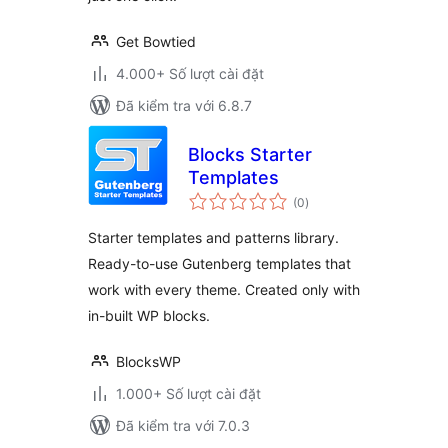
Get Bowtied
4.000+ Số lượt cài đặt
Đã kiểm tra với 6.8.7
Blocks Starter
Templates
tổng
(0
)
đánh
giá
Starter templates and patterns library.
Ready-to-use Gutenberg templates that
work with every theme. Created only with
in-built WP blocks.
BlocksWP
1.000+ Số lượt cài đặt
Đã kiểm tra với 7.0.3