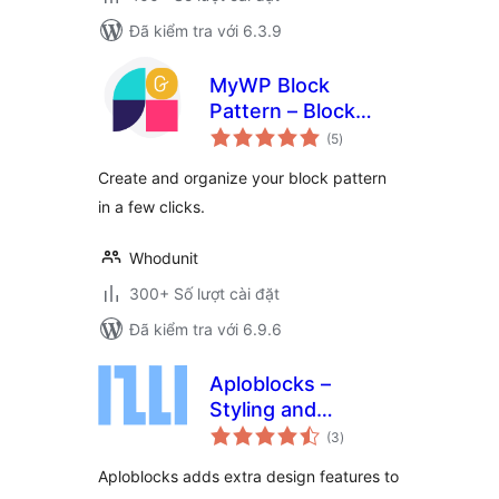
Đã kiểm tra với 6.3.9
MyWP Block
Pattern – Block
tổng
Pattern Builder for
(5
)
đánh
giá
WordPress
Create and organize your block pattern
in a few clicks.
Whodunit
300+ Số lượt cài đặt
Đã kiểm tra với 6.9.6
Aploblocks –
Styling and
tổng
Patterns for the
(3
)
đánh
giá
block editor
Aploblocks adds extra design features to