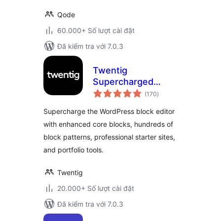
Qode
60.000+ Số lượt cài đặt
Đã kiểm tra với 7.0.3
Twentig
Supercharged
tổng
Block Editor –
(170
)
đánh
giá
Blocks, Patterns,
Supercharge the WordPress block editor
Starter Sites,
with enhanced core blocks, hundreds of
Portfolio
block patterns, professional starter sites,
and portfolio tools.
Twentig
20.000+ Số lượt cài đặt
Đã kiểm tra với 7.0.3