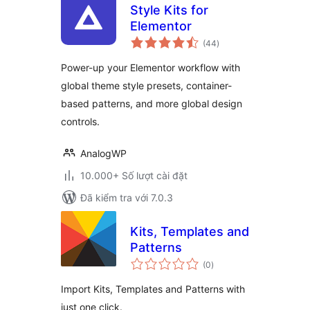
Style Kits for
Elementor
tổng
(44
)
đánh
giá
Power-up your Elementor workflow with
global theme style presets, container-
based patterns, and more global design
controls.
AnalogWP
10.000+ Số lượt cài đặt
Đã kiểm tra với 7.0.3
Kits, Templates and
Patterns
tổng
(0
)
đánh
giá
Import Kits, Templates and Patterns with
just one click.