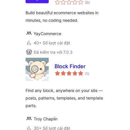
tổng
Website Starter
(0
)
đánh
giá
Templates
Build beautiful ecommerce websites in
minutes, no coding needed.
YayCommerce
40+ Số lượt cài đặt
Đã kiểm tra với 7.0.3
Block Finder
tổng
(1
)
đánh
giá
Find any block, anywhere on your site —
posts, patterns, templates, and template
parts.
Troy Chaplin
30+ Số lượt cài đặt