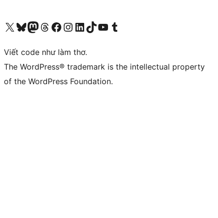
Truy cập tài khoản X (trước đây là Twitter) của chúng tôi
Visit our Bluesky account
Visit our Mastodon account
Visit our Threads account
Xem trang Facebook của chúng tôi
Truy cập tài khoản Instagram của chúng tôi
Truy cập tài khoản LinkedIn của chúng tôi
Visit our TikTok account
Truy cập kênh YouTube của chúng tôi
Visit our Tumblr account
Viết code như làm thơ.
The WordPress® trademark is the intellectual property
of the WordPress Foundation.