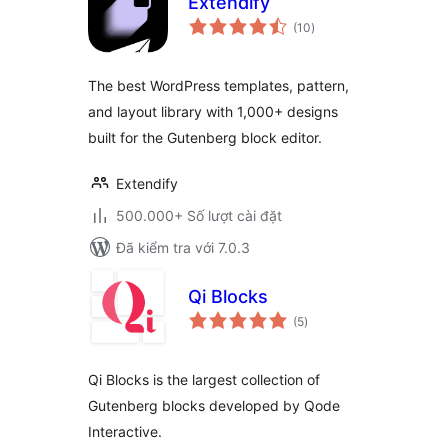
Extendify
tổng
(10
)
đánh
giá
The best WordPress templates, pattern,
and layout library with 1,000+ designs
built for the Gutenberg block editor.
Extendify
500.000+ Số lượt cài đặt
Đã kiểm tra với 7.0.3
Qi Blocks
tổng
(5
)
đánh
giá
Qi Blocks is the largest collection of
Gutenberg blocks developed by Qode
Interactive.