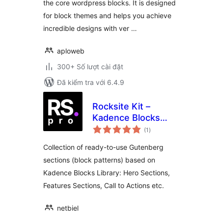
the core wordpress blocks. It is designed
for block themes and helps you achieve
incredible designs with ver …
aploweb
300+ Số lượt cài đặt
Đã kiểm tra với 6.4.9
Rocksite Kit –
Kadence Blocks
tổng
Patterns with
(1
)
đánh
giá
Figma UI Kit
Collection of ready-to-use Gutenberg
sections (block patterns) based on
Kadence Blocks Library: Hero Sections,
Features Sections, Call to Actions etc.
netbiel