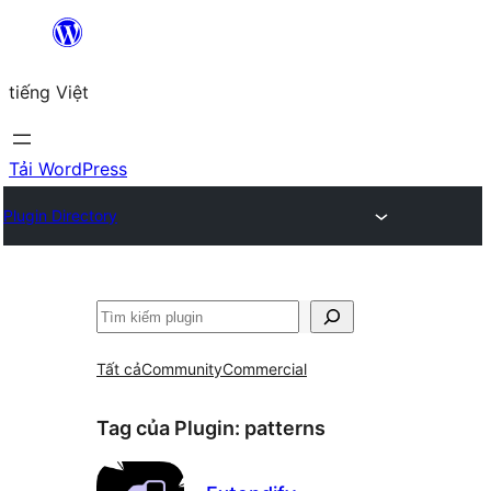
Chuyển
đến
tiếng Việt
phần
nội
dung
Tải WordPress
Plugin Directory
Tìm
kiếm
Tất cả
Community
Commercial
Tag của Plugin:
patterns