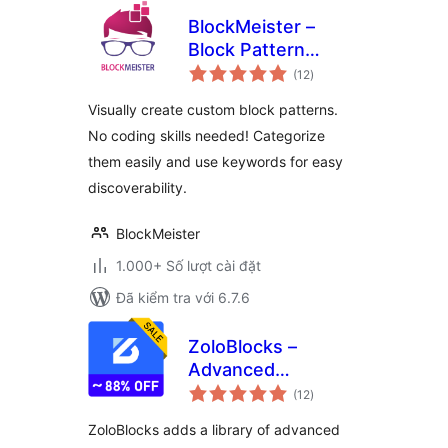
BlockMeister –
Block Pattern
tổng
Builder
(12
)
đánh
giá
Visually create custom block patterns.
No coding skills needed! Categorize
them easily and use keywords for easy
discoverability.
BlockMeister
1.000+ Số lượt cài đặt
Đã kiểm tra với 6.7.6
ZoloBlocks –
Advanced
tổng
Gutenberg Blocks,
(12
)
đánh
giá
Website Builder &
ZoloBlocks adds a library of advanced
Page Design Toolkit