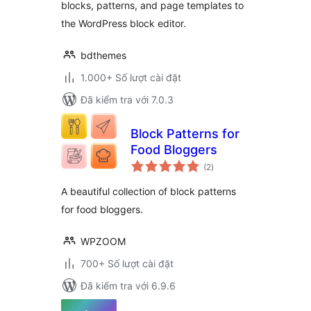
blocks, patterns, and page templates to
the WordPress block editor.
bdthemes
1.000+ Số lượt cài đặt
Đã kiểm tra với 7.0.3
Block Patterns for
Food Bloggers
tổng
(2
)
đánh
giá
A beautiful collection of block patterns
for food bloggers.
WPZOOM
700+ Số lượt cài đặt
Đã kiểm tra với 6.9.6