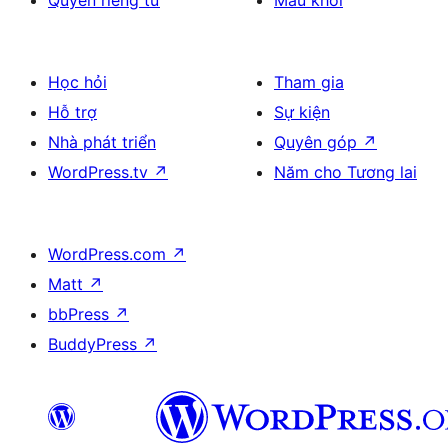
Quyền riêng tư
Mẫu khối
Học hỏi
Tham gia
Hỗ trợ
Sự kiện
Nhà phát triển
Quyên góp
↗
WordPress.tv
↗
Năm cho Tương lai
WordPress.com
↗
Matt
↗
bbPress
↗
BuddyPress
↗