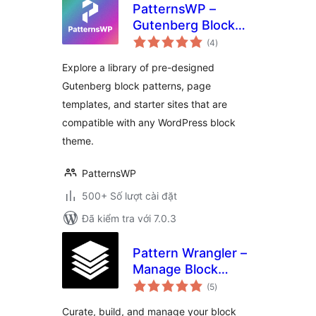
PatternsWP –
Gutenberg Block
tổng
Patterns & Page
(4
)
đánh
giá
Templates Library
Explore a library of pre-designed
Gutenberg block patterns, page
templates, and starter sites that are
compatible with any WordPress block
theme.
PatternsWP
500+ Số lượt cài đặt
Đã kiểm tra với 7.0.3
Pattern Wrangler –
Manage Block
tổng
Patterns and
(5
)
đánh
giá
Pattern Categories
Curate, build, and manage your block