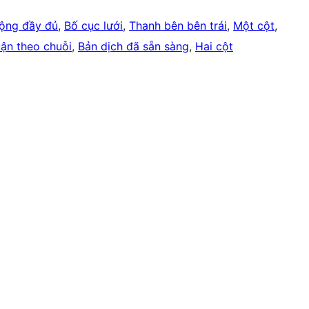
rộng đầy đủ
, 
Bố cục lưới
, 
Thanh bên bên trái
, 
Một cột
, 
uận theo chuỗi
, 
Bản dịch đã sẵn sàng
, 
Hai cột