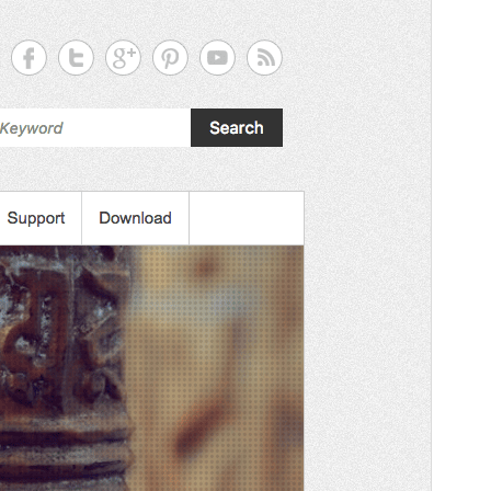
Phiên bản
4.0.1
Cập nhật lần cuối
18 – 06 – 2026
Số lượt cài đặt
900+
Phiên bản WordPress
5.6
Phiên bản PHP
5.6
Trang chủ của giao diện