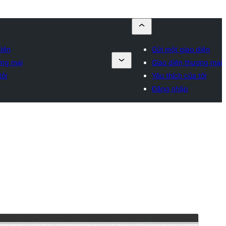
diện
Gửi một giao diện
ơng mại
Giao diện thương mại
tôi
Yêu thích của tôi
Đăng nhập
Xem thử
Tải về