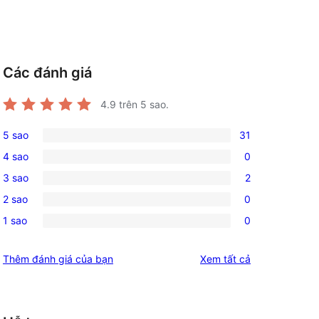
Các đánh giá
4.9
trên 5 sao.
5 sao
31
31
4 sao
0
5-
0
3 sao
2
star
4-
2
reviews
2 sao
0
star
3-
0
reviews
1 sao
0
star
2-
0
reviews
star
1-
đánh
Thêm đánh giá của bạn
Xem tất cả
reviews
star
giá
reviews