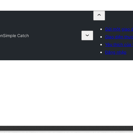
Gửi một giao 
ện
Simple Catch
Giao diện thư
Yêu thích của 
Đăng nhập