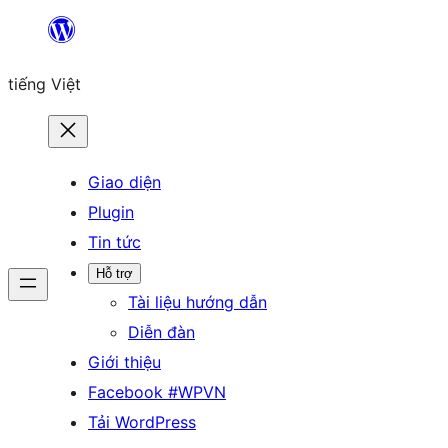
Chuyển
đến
tiếng Việt
phần
nội
dung
Giao diện
Plugin
Tin tức
Hỗ trợ
Tài liệu hướng dẫn
Diễn đàn
Giới thiệu
Facebook #WPVN
Tải WordPress