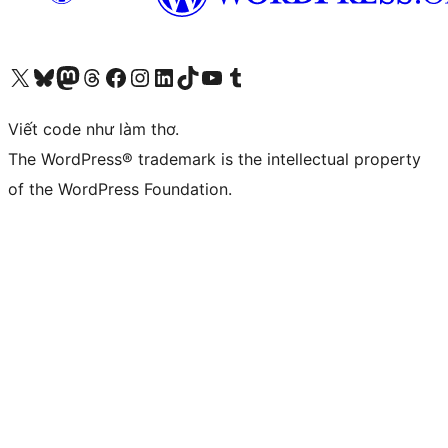
Truy cập tài khoản X (trước đây là Twitter) của chúng tôi
Visit our Bluesky account
Visit our Mastodon account
Visit our Threads account
Xem trang Facebook của chúng tôi
Truy cập tài khoản Instagram của chúng tôi
Truy cập tài khoản LinkedIn của chúng tôi
Visit our TikTok account
Truy cập kênh YouTube của chúng tôi
Visit our Tumblr account
Viết code như làm thơ.
The WordPress® trademark is the intellectual property
of the WordPress Foundation.