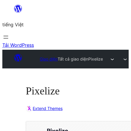
Chuyển
đến
tiếng Việt
phần
nội
dung
Tải WordPress
Giao diện
Tất cả giao diện
Pixelize
Pixelize
Extend Themes