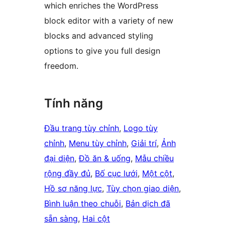
which enriches the WordPress
block editor with a variety of new
blocks and advanced styling
options to give you full design
freedom.
Tính năng
Đầu trang tùy chỉnh
, 
Logo tùy
chỉnh
, 
Menu tùy chỉnh
, 
Giải trí
, 
Ảnh
đại diện
, 
Đồ ăn & uống
, 
Mẫu chiều
rộng đầy đủ
, 
Bố cục lưới
, 
Một cột
, 
Hồ sơ năng lực
, 
Tùy chọn giao diện
, 
Bình luận theo chuỗi
, 
Bản dịch đã
sẵn sàng
, 
Hai cột