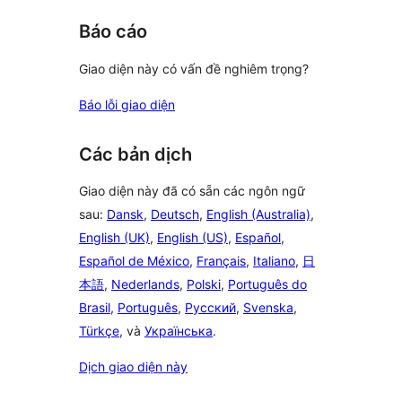
Báo cáo
Giao diện này có vấn đề nghiêm trọng?
Báo lỗi giao diện
Các bản dịch
Giao diện này đã có sẵn các ngôn ngữ
sau:
Dansk
,
Deutsch
,
English (Australia)
,
English (UK)
,
English (US)
,
Español
,
Español de México
,
Français
,
Italiano
,
日
本語
,
Nederlands
,
Polski
,
Português do
Brasil
,
Português
,
Русский
,
Svenska
,
Türkçe
, và
Українська
.
Dịch giao diện này