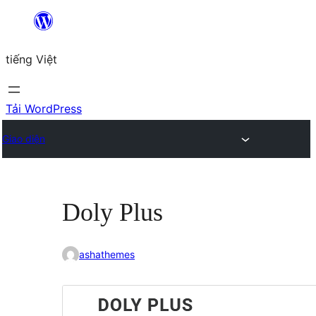
Chuyển
đến
tiếng Việt
phần
nội
dung
Tải WordPress
Giao diện
Doly Plus
ashathemes