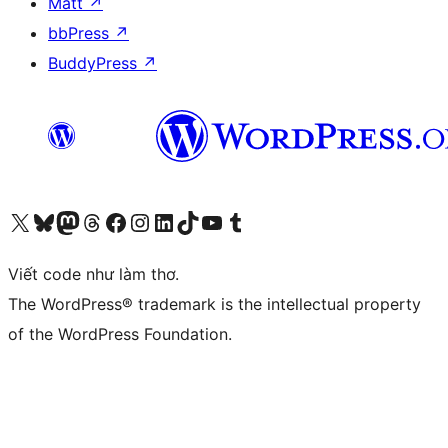
Matt
↗
bbPress
↗
BuddyPress
↗
Truy cập tài khoản X (trước đây là Twitter) của chúng tôi
Visit our Bluesky account
Visit our Mastodon account
Visit our Threads account
Xem trang Facebook của chúng tôi
Truy cập tài khoản Instagram của chúng tôi
Truy cập tài khoản LinkedIn của chúng tôi
Visit our TikTok account
Truy cập kênh YouTube của chúng tôi
Visit our Tumblr account
Viết code như làm thơ.
The WordPress® trademark is the intellectual property
of the WordPress Foundation.