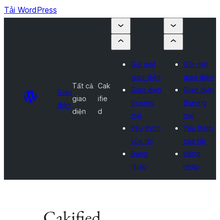
Tải WordPress
Gửi một
Gửi một
giao diện
giao diện
Tất cả
Cak
Giao diện
Giao diện
Giao
giao
ifie
thương
thương
diện
diện
d
mại
mại
Yêu thích
Yêu thích
của tôi
của tôi
Đăng
Đăng
nhập
nhập
Cakified