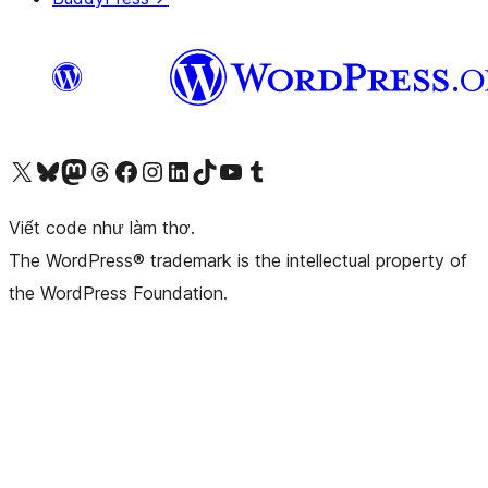
Truy cập tài khoản X (trước đây là Twitter) của chúng tôi
Visit our Bluesky account
Visit our Mastodon account
Visit our Threads account
Xem trang Facebook của chúng tôi
Truy cập tài khoản Instagram của chúng tôi
Truy cập tài khoản LinkedIn của chúng tôi
Visit our TikTok account
Truy cập kênh YouTube của chúng tôi
Visit our Tumblr account
Viết code như làm thơ.
The WordPress® trademark is the intellectual property of
the WordPress Foundation.