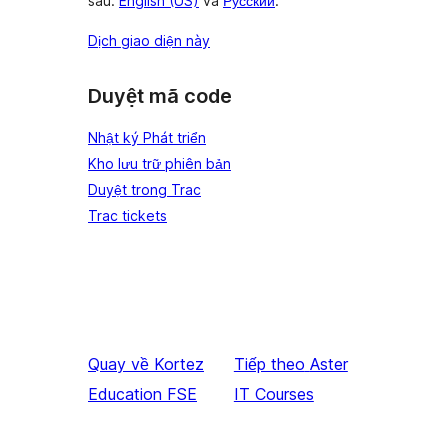
sau:
English (US)
và
Русский
.
Dịch giao diện này
Duyệt mã code
Nhật ký Phát triển
Kho lưu trữ phiên bản
Duyệt trong Trac
Trac tickets
Quay về
Kortez
Tiếp theo
Aster
Education FSE
IT Courses