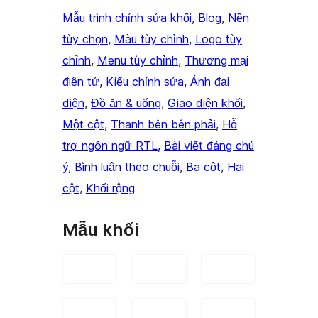
Mẫu trình chỉnh sửa khối
, 
Blog
, 
Nền
tùy chọn
, 
Màu tùy chỉnh
, 
Logo tùy
chỉnh
, 
Menu tùy chỉnh
, 
Thương mại
điện tử
, 
Kiểu chỉnh sửa
, 
Ảnh đại
diện
, 
Đồ ăn & uống
, 
Giao diện khối
, 
Một cột
, 
Thanh bên bên phải
, 
Hỗ
trợ ngôn ngữ RTL
, 
Bài viết đáng chú
ý
, 
Bình luận theo chuỗi
, 
Ba cột
, 
Hai
cột
, 
Khối rộng
Mẫu khối