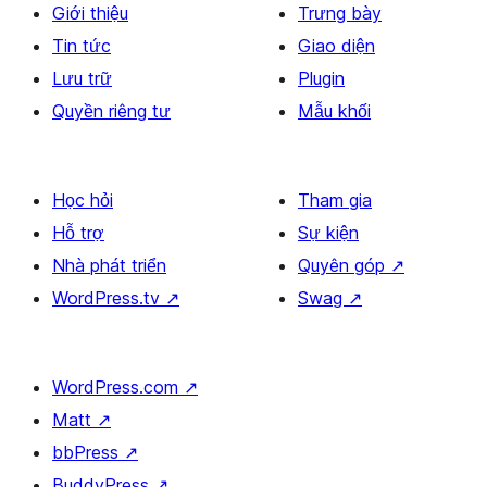
Giới thiệu
Trưng bày
Tin tức
Giao diện
Lưu trữ
Plugin
Quyền riêng tư
Mẫu khối
Học hỏi
Tham gia
Hỗ trợ
Sự kiện
Nhà phát triển
Quyên góp
↗
WordPress.tv
↗
Swag
↗
WordPress.com
↗
Matt
↗
bbPress
↗
BuddyPress
↗