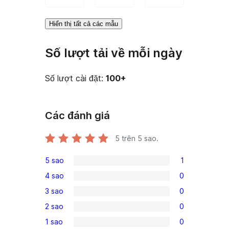
Hiển thị tất cả các mẫu
Số lượt tải về mỗi ngày
Số lượt cài đặt:
100+
Các đánh giá
5
trên 5 sao.
5 sao
1
1
4 sao
0
5-
0
3 sao
0
star
4-
0
review
2 sao
0
star
3-
0
reviews
1 sao
0
star
2-
0