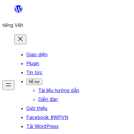
Chuyển
đến
tiếng Việt
phần
nội
dung
Giao diện
Plugin
Tin tức
Hỗ trợ
Tài liệu hướng dẫn
Diễn đàn
Giới thiệu
Facebook #WPVN
Tải WordPress