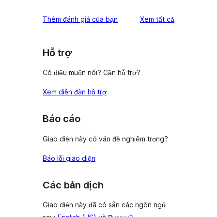
reviews
star
1-
đánh
Thêm đánh giá của bạn
Xem tất cả
reviews
star
giá
reviews
Hỗ trợ
Có điều muốn nói? Cần hỗ trợ?
Xem diễn đàn hỗ trợ
Báo cáo
Giao diện này có vấn đề nghiêm trọng?
Báo lỗi giao diện
Các bản dịch
Giao diện này đã có sẵn các ngôn ngữ