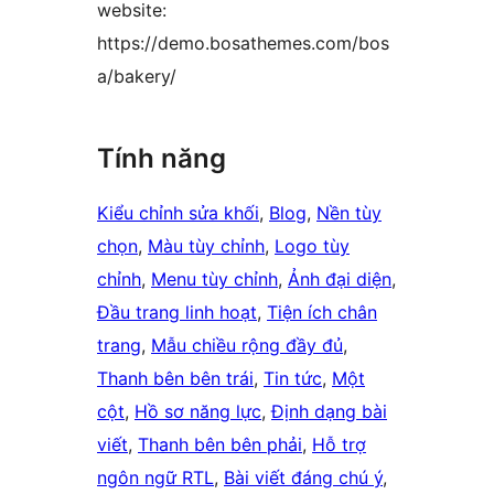
website:
https://demo.bosathemes.com/bos
a/bakery/
Tính năng
Kiểu chỉnh sửa khối
, 
Blog
, 
Nền tùy
chọn
, 
Màu tùy chỉnh
, 
Logo tùy
chỉnh
, 
Menu tùy chỉnh
, 
Ảnh đại diện
, 
Đầu trang linh hoạt
, 
Tiện ích chân
trang
, 
Mẫu chiều rộng đầy đủ
, 
Thanh bên bên trái
, 
Tin tức
, 
Một
cột
, 
Hồ sơ năng lực
, 
Định dạng bài
viết
, 
Thanh bên bên phải
, 
Hỗ trợ
ngôn ngữ RTL
, 
Bài viết đáng chú ý
, 