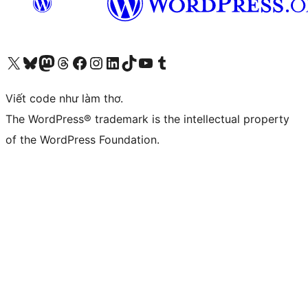
Truy cập tài khoản X (trước đây là Twitter) của chúng tôi
Visit our Bluesky account
Visit our Mastodon account
Visit our Threads account
Xem trang Facebook của chúng tôi
Truy cập tài khoản Instagram của chúng tôi
Truy cập tài khoản LinkedIn của chúng tôi
Visit our TikTok account
Truy cập kênh YouTube của chúng tôi
Visit our Tumblr account
Viết code như làm thơ.
The WordPress® trademark is the intellectual property
of the WordPress Foundation.