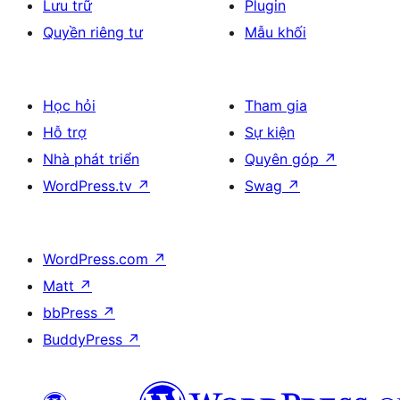
Lưu trữ
Plugin
Quyền riêng tư
Mẫu khối
Học hỏi
Tham gia
Hỗ trợ
Sự kiện
Nhà phát triển
Quyên góp
↗
WordPress.tv
↗
Swag
↗
WordPress.com
↗
Matt
↗
bbPress
↗
BuddyPress
↗