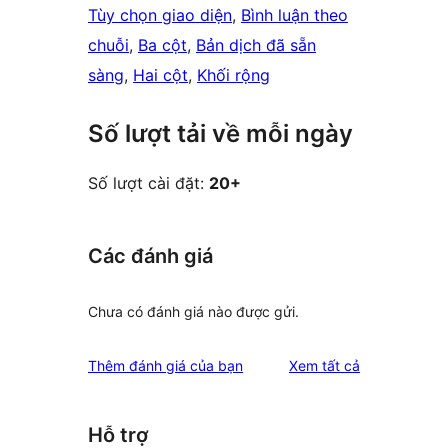
Tùy chọn giao diện
, 
Bình luận theo
chuỗi
, 
Ba cột
, 
Bản dịch đã sẵn
sàng
, 
Hai cột
, 
Khối rộng
Số lượt tải về mỗi ngày
Số lượt cài đặt:
20+
Các đánh giá
Chưa có đánh giá nào được gửi.
đánh
Thêm đánh giá của bạn
Xem tất cả
giá
Hỗ trợ