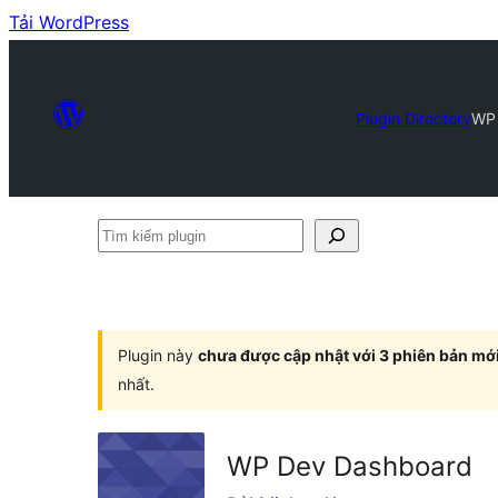
Tải WordPress
Plugin Directory
WP 
Tìm
kiếm
plugin
Plugin này
chưa được cập nhật với 3 phiên bản mớ
nhất.
WP Dev Dashboard