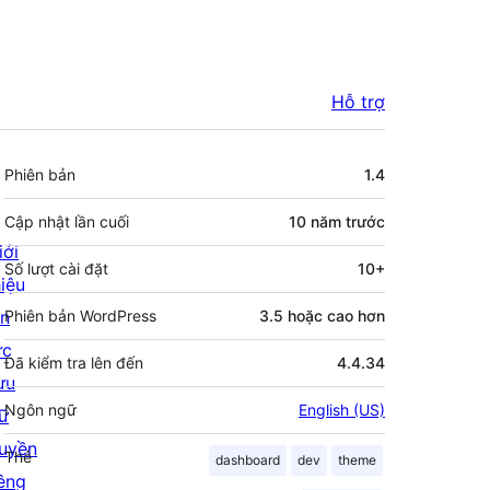
Hỗ trợ
Meta
Phiên bản
1.4
Cập nhật lần cuối
10 năm
trước
iới
Số lượt cài đặt
10+
hiệu
in
Phiên bản WordPress
3.5 hoặc cao hơn
ức
Đã kiểm tra lên đến
4.4.34
ưu
Ngôn ngữ
English (US)
rữ
uyền
Thẻ
dashboard
dev
theme
iêng