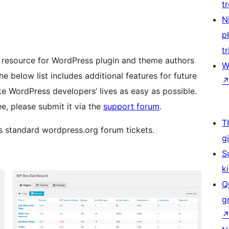
t
N
p
tr
 resource for WordPress plugin and theme authors
W
 below list includes additional features for future
e WordPress developers’ lives as easy as possible.
ee, please submit it via the
support forum
.
T
s standard wordpress.org forum tickets.
g
S
k
Q
g