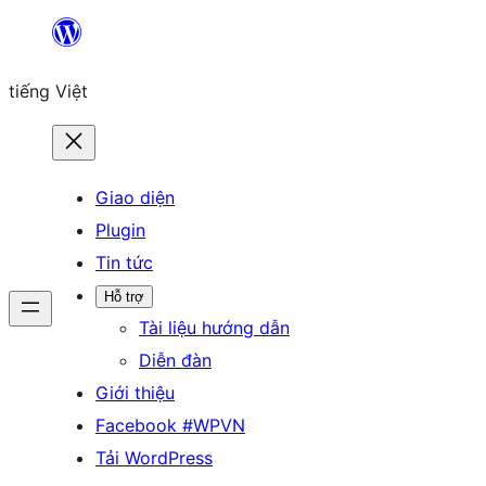
Chuyển
đến
tiếng Việt
phần
nội
dung
Giao diện
Plugin
Tin tức
Hỗ trợ
Tài liệu hướng dẫn
Diễn đàn
Giới thiệu
Facebook #WPVN
Tải WordPress