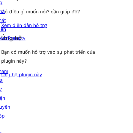
rợ
hà
Có điều gì muốn nói? cần giúp đỡ?
hát
Xem diễn đàn hỗ trợ
iển
Ủng hộ
ordPress.tv
↗
Bạn có muốn hỗ trợ vào sự phát triển của
plugin này?
ham
Ủng hộ plugin này
ia
ự
iện
uyên
óp
↗