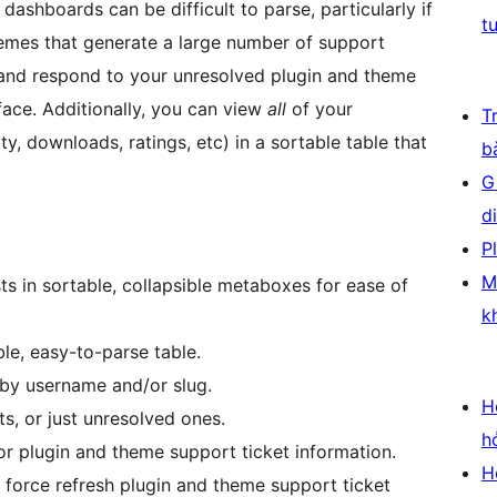
ashboards can be difficult to parse, particularly if
t
emes that generate a large number of support
w and respond to your unresolved plugin and theme
face. Additionally, you can view
all
of your
T
ty, downloads, ratings, etc) in a sortable table that
b
G
d
P
M
s in sortable, collapsible metaboxes for ease of
k
ble, easy-to-parse table.
by username and/or slug.
H
s, or just unresolved ones.
h
r plugin and theme support ticket information.
H
o force refresh plugin and theme support ticket