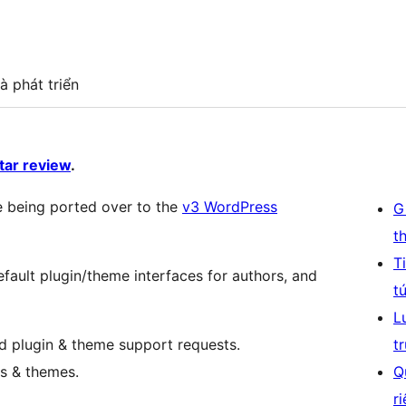
à phát triển
star review
.
 being ported over to the
v3 WordPress
G
t
T
ult plugin/theme interfaces for authors, and
t
L
d plugin & theme support requests.
t
ns & themes.
Q
r