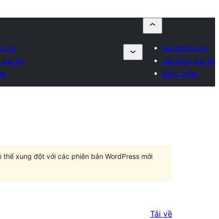
plugin
Gửi một plugin
 của tôi
Yêu thích của tôi
ập
Đăng nhập
có thể xung đột với các phiên bản WordPress mới
Tải về