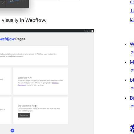
c
T
la
visually in Webflow.
W
M
b
B