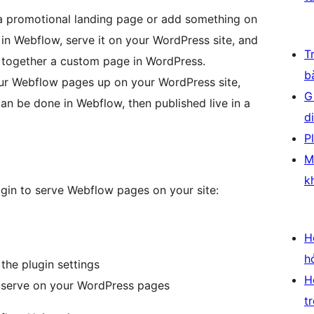
a promotional landing page or add something on
t in Webflow, serve it on your WordPress site, and
T
 together a custom page in WordPress.
b
r Webflow pages up on your WordPress site,
G
n be done in Webflow, then published live in a
d
P
M
k
ugin to serve Webflow pages on your site:
H
h
the plugin settings
H
 serve on your WordPress pages
t