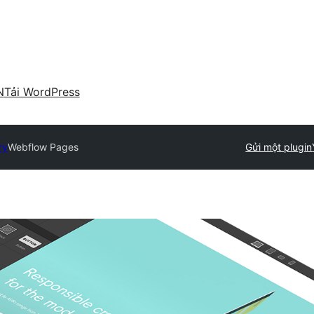
N
Tải WordPress
ry
Webflow Pages
Gửi một plugin