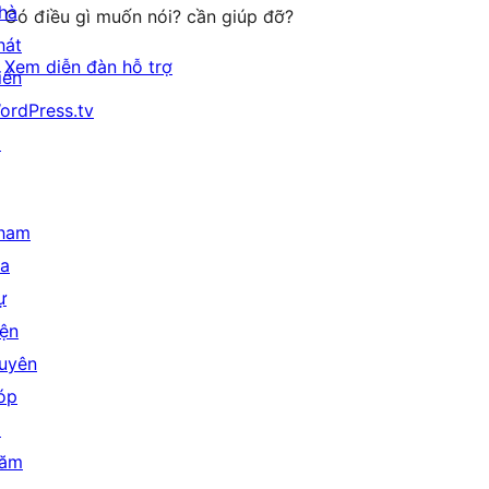
hà
Có điều gì muốn nói? cần giúp đỡ?
hát
Xem diễn đàn hỗ trợ
iển
ordPress.tv
↗
ham
ia
ự
iện
uyên
óp
↗
ăm