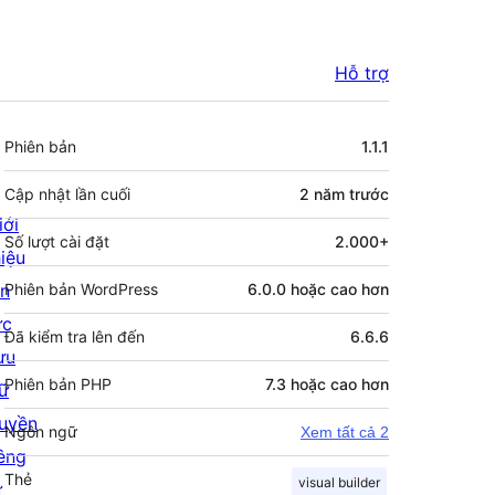
Hỗ trợ
Meta
Phiên bản
1.1.1
Cập nhật lần cuối
2 năm
trước
iới
Số lượt cài đặt
2.000+
hiệu
in
Phiên bản WordPress
6.0.0 hoặc cao hơn
ức
Đã kiểm tra lên đến
6.6.6
ưu
Phiên bản PHP
7.3 hoặc cao hơn
rữ
uyền
Ngôn ngữ
Xem tất cả 2
iêng
Thẻ
visual builder
ư