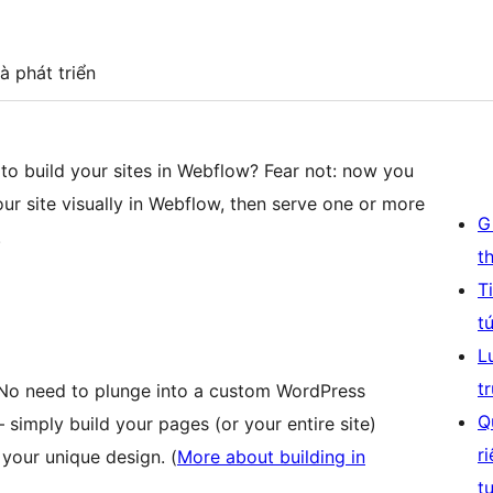
à phát triển
 to build your sites in Webflow? Fear not: now you
ur site visually in Webflow, then serve one or more
G
.
t
T
t
L
t
o need to plunge into a custom WordPress
Q
imply build your pages (or your entire site)
r
 your unique design. (
More about building in
t