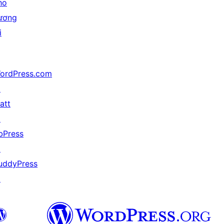
ho
ương
i
ordPress.com
↗
att
↗
bPress
↗
uddyPress
↗