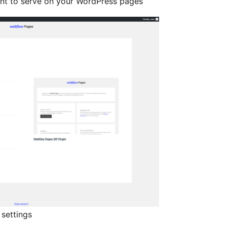
nt to serve on your WordPress pages
settings