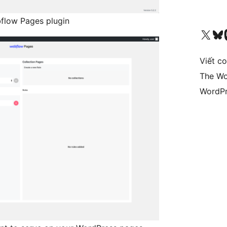
bflow Pages plugin
Truy cập tài khoản X (trước đây là Twitter) của chúng tôi
Visit ou
Vi
Viết c
The Wo
WordPr