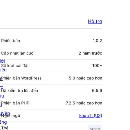
Hỗ trợ
Meta
Phiên bản
1.0.2
Cập nhật lần cuối
2 năm
trước
iới
Số lượt cài đặt
100+
hiệu
in
Phiên bản WordPress
5.0 hoặc cao hơn
ức
Đã kiểm tra lên đến
6.5.9
ưu
Phiên bản PHP
7.2.5 hoặc cao hơn
rữ
uyền
Ngôn ngữ
English (US)
iêng
Thẻ
export