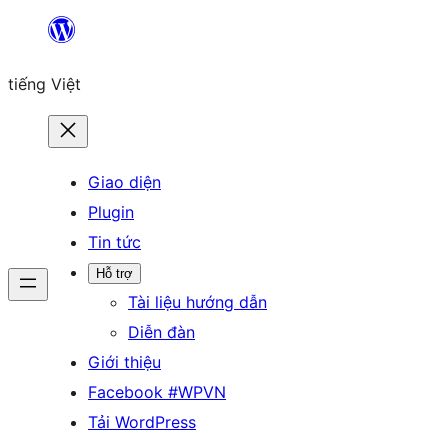
Chuyển
đến
tiếng Việt
phần
nội
dung
Giao diện
Plugin
Tin tức
Hỗ trợ
Tài liệu hướng dẫn
Diễn đàn
Giới thiệu
Facebook #WPVN
Tải WordPress