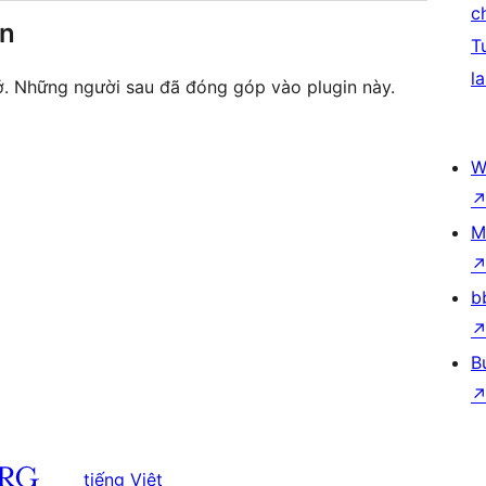
c
ên
T
la
mở. Những người sau đã đóng góp vào plugin này.
W
M
b
B
tiếng Việt