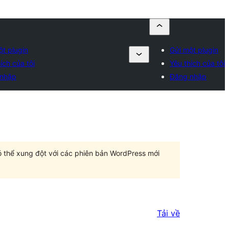
ột plugin
Gửi một plugin
ích của tôi
Yêu thích của tôi
nhập
Đăng nhập
có thể xung đột với các phiên bản WordPress mới
Tải về