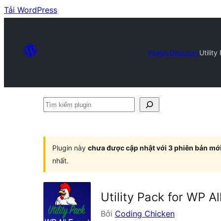
Tải WordPress
Plugin Directory
Utility
Tìm
kiếm
plugin
Plugin này
chưa được cập nhật với 3 phiên bản mớ
nhất.
Utility Pack for WP Al
Bởi
Coding Chicken