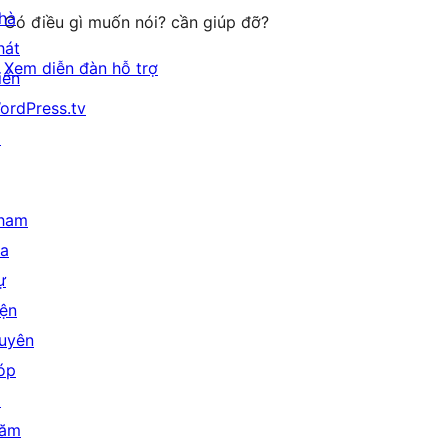
hà
Có điều gì muốn nói? cần giúp đỡ?
hát
Xem diễn đàn hỗ trợ
iển
ordPress.tv
↗
ham
ia
ự
iện
uyên
óp
↗
ăm