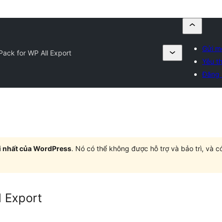
Gửi m
 Pack for WP All Export
Yêu th
Đăng 
i nhất của WordPress
. Nó có thể không được hỗ trợ và bảo trì, và 
l Export