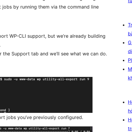
t
 jobs by running them via the command line
T
b
xport WP-CLI support, but we’re already building
G
.
d
r the Support tab and we’ll see what we can do.
P
M
k
H
h
rt jobs you’ve previously configured.
H
t