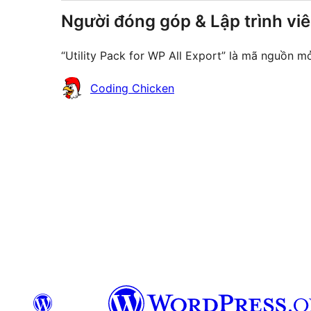
Người đóng góp & Lập trình vi
“Utility Pack for WP All Export” là mã nguồn 
Những
Coding Chicken
người
đóng
góp