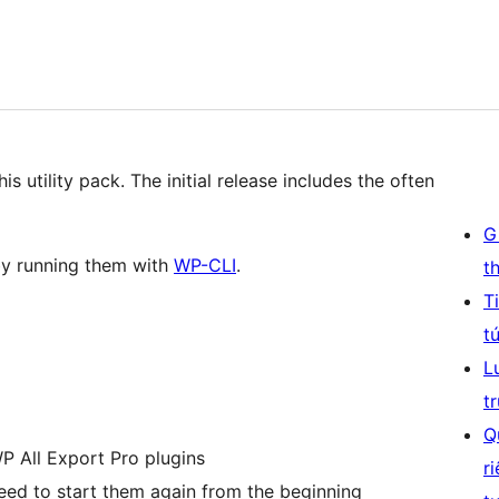
utility pack. The initial release includes the often
G
by running them with
WP-CLI
.
t
T
t
L
t
Q
P All Export Pro plugins
r
ed to start them again from the beginning