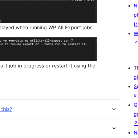
N
p
tr
splayed when running WP All Export jobs.
W
rt job in progress or restart it using the
T
g
S
k
Q
 this?
g
N