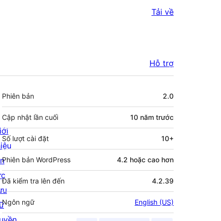
Tải về
Hỗ trợ
Meta
Phiên bản
2.0
Cập nhật lần cuối
10 năm
trước
iới
Số lượt cài đặt
10+
hiệu
in
Phiên bản WordPress
4.2 hoặc cao hơn
ức
Đã kiểm tra lên đến
4.2.39
ưu
Ngôn ngữ
English (US)
rữ
uyền