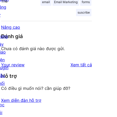
Thẻ
email
Email Marketing
forms
iêng
suscribe
ư
Nâng cao
Đánh giá
rưng
ày
Chưa có đánh giá nào được gửi.
iao
iện
đánh
Your review
Xem tất cả
lugin
giá
ẫu
Hỗ trợ
hối
Có điều gì muốn nói? cần giúp đỡ?
Xem diễn đàn hỗ trợ
ọc
ỏi