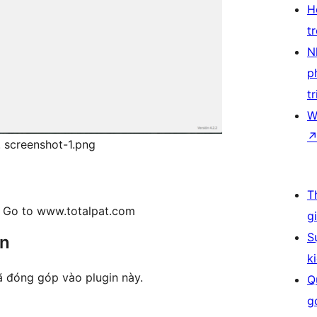
H
t
N
p
tr
W
. screenshot-1.png
T
? Go to www.totalpat.com
g
S
ên
k
ã đóng góp vào plugin này.
Q
g