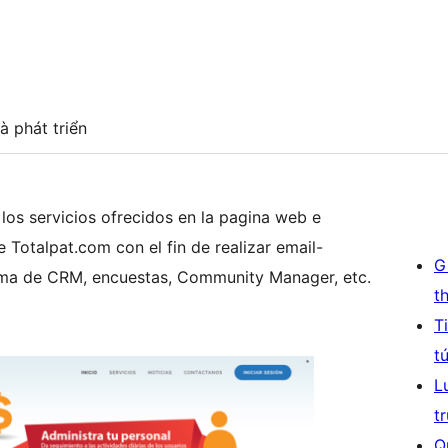
à phát triển
 los servicios ofrecidos en la pagina web e
 Totalpat.com con el fin de realizar email-
G
tema de CRM, encuestas, Community Manager, etc.
t
T
t
L
t
Q