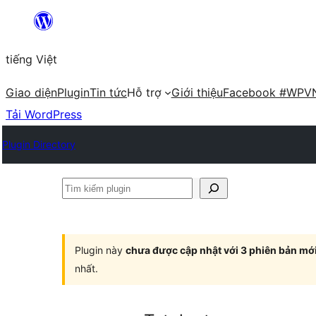
Chuyển
đến
tiếng Việt
phần
nội
Giao diện
Plugin
Tin tức
Hỗ trợ
Giới thiệu
Facebook #WPV
dung
Tải WordPress
Plugin Directory
Tìm
kiếm
plugin
Plugin này
chưa được cập nhật với 3 phiên bản mớ
nhất.