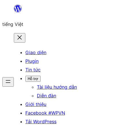
Chuyển
đến
tiếng Việt
phần
nội
dung
Giao diện
Plugin
Tin tức
Hỗ trợ
Tài liệu hướng dẫn
Diễn đàn
Giới thiệu
Facebook #WPVN
Tải WordPress