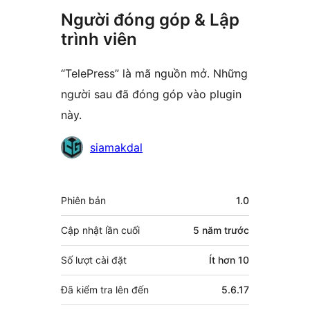
Người đóng góp & Lập
trình viên
“TelePress” là mã nguồn mở. Những
người sau đã đóng góp vào plugin
này.
Những
siamakdal
người
đóng
Meta
Phiên bản
1.0
góp
Cập nhật lần cuối
5 năm
trước
Số lượt cài đặt
Ít hơn 10
Đã kiểm tra lên đến
5.6.17