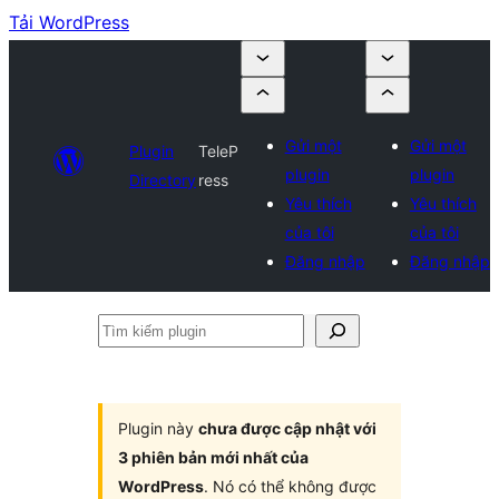
Tải WordPress
Gửi một
Gửi một
Plugin
TeleP
plugin
plugin
Directory
ress
Yêu thích
Yêu thích
của tôi
của tôi
Đăng nhập
Đăng nhập
Tìm
kiếm
plugin
Plugin này
chưa được cập nhật với
3 phiên bản mới nhất của
WordPress
. Nó có thể không được