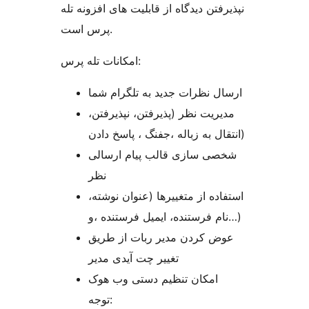
نپذیرفتن دیدگاه از قابلیت های افزونه تله
پرس است.
امکانات تله پرس:
ارسال نظرات جدید به تلگرام شما
مدیریت نظر (پذیرفتن، نپذیرفتن،
انتقال به زباله ،جفنگ ، پاسخ دادن)
شخصی سازی قالب پیام ارسالی
نظر
استفاده از متغییرها (عنوان نوشته،
نام فرستنده، ایمیل فرستنده ،و…)
عوض کردن مدیر ربات از طریق
تغییر چت آیدی مدیر
امکان تنظیم دستی وب هوک
توجه: