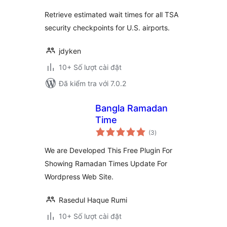
Retrieve estimated wait times for all TSA
security checkpoints for U.S. airports.
jdyken
10+ Số lượt cài đặt
Đã kiểm tra với 7.0.2
Bangla Ramadan
Time
tổng
(3
)
đánh
giá
We are Developed This Free Plugin For
Showing Ramadan Times Update For
Wordpress Web Site.
Rasedul Haque Rumi
10+ Số lượt cài đặt