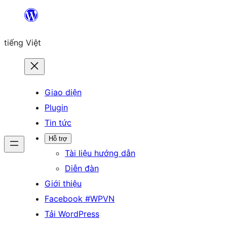
Chuyển
đến
tiếng Việt
phần
nội
dung
Giao diện
Plugin
Tin tức
Hỗ trợ
Tài liệu hướng dẫn
Diễn đàn
Giới thiệu
Facebook #WPVN
Tải WordPress