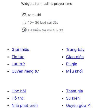
Widgets for muslims prayer time
samushi
10+ Số lượt cài đặt
Đã kiểm tra với 4.5.33
Giới thiệu
Trưng bày
Tin tức
Giao diện
Lưu trữ
Plugin
Quyền riêng tư
Mẫu khối
Học hỏi
Tham gia
Hỗ trợ
Sự kiện
Nhà phát triển
Quyên góp
↗