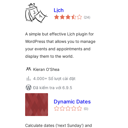
Lịch
tổng
(24
)
đánh
giá
A simple but effective Lịch plugin for
WordPress that allows you to manage
your events and appointments and
display them to the world.
Kieran O’Shea
4.000+ Số lượt cài đặt
Đã kiểm tra với 6.9.5
Dynamic Dates
tổng
(0
)
đánh
giá
Calculate dates ('next Sunday') and