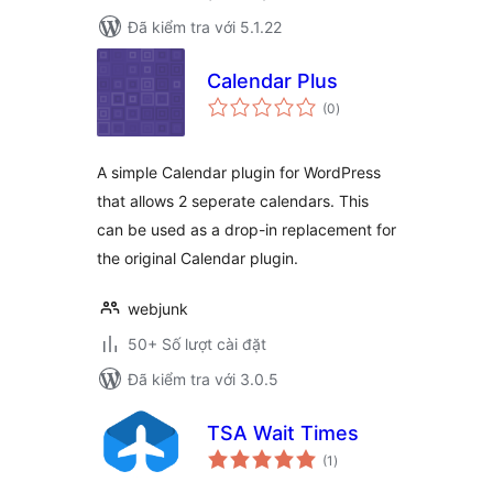
Đã kiểm tra với 5.1.22
Calendar Plus
tổng
(0
)
đánh
giá
A simple Calendar plugin for WordPress
that allows 2 seperate calendars. This
can be used as a drop-in replacement for
the original Calendar plugin.
webjunk
50+ Số lượt cài đặt
Đã kiểm tra với 3.0.5
TSA Wait Times
tổng
(1
)
đánh
giá