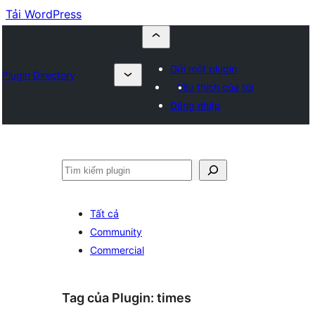
Tải WordPress
Gửi một plugin
Plugin Directory
Yêu thích của tôi
Đăng nhập
Tìm
kiếm
Tất cả
Community
Commercial
Tag của Plugin:
times