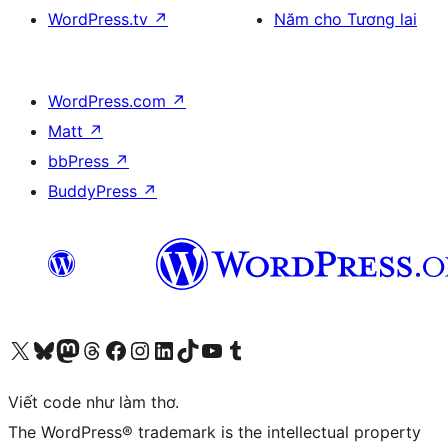
WordPress.tv
↗
Năm cho Tương lai
WordPress.com
↗
Matt
↗
bbPress
↗
BuddyPress
↗
Truy cập tài khoản X (trước đây là Twitter) của chúng tôi
Visit our Bluesky account
Visit our Mastodon account
Visit our Threads account
Xem trang Facebook của chúng tôi
Truy cập tài khoản Instagram của chúng tôi
Truy cập tài khoản LinkedIn của chúng tôi
Visit our TikTok account
Truy cập kênh YouTube của chúng tôi
Visit our Tumblr account
Viết code như làm thơ.
The WordPress® trademark is the intellectual property