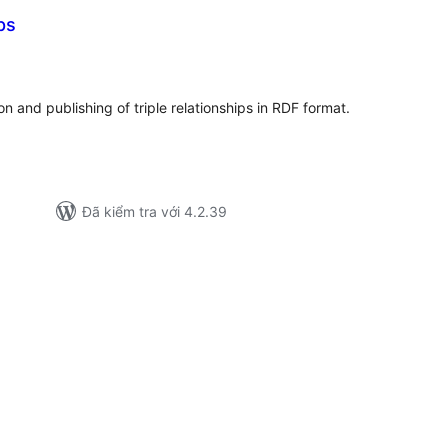
ps
ổng
ánh
á
on and publishing of triple relationships in RDF format.
Đã kiểm tra với 4.2.39