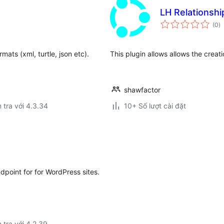
LH Relationshi
t
(0
)
đ
gi
mats (xml, turtle, json etc).
This plugin allows allows the creati
shawfactor
 tra với 4.3.34
10+ Số lượt cài đặt
dpoint for for WordPress sites.
 tra với 4.2.39