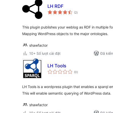
LH RDF
tổng
(2
)
đánh
giá
This plugin publishes your weblog as RDF in multiple for
Mapping WordPress objects to the major ontologies.
shawfactor
10+ Số lượt cài đặt
Đã kiểm
LH Tools
tổng
(0
)
đánh
giá
LH Tools is a wordpress plugin that enables a sparql en
This will enable semantic querying of WordPress data.
shawfactor
10+ Số lượt cài đặt
Đã kiểm