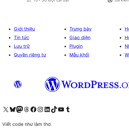
Giới thiệu
Trưng bày
H
Tin tức
Giao diện
H
Lưu trữ
Plugin
N
Quyền riêng tư
Mẫu khối
W
Truy cập tài khoản X (trước đây là Twitter) của chúng tôi
Visit our Bluesky account
Visit our Mastodon account
Visit our Threads account
Xem trang Facebook của chúng tôi
Truy cập tài khoản Instagram của chúng tôi
Truy cập tài khoản LinkedIn của chúng tôi
Visit our TikTok account
Truy cập kênh YouTube của chúng tôi
Visit our Tumblr account
Viết code như làm thơ.