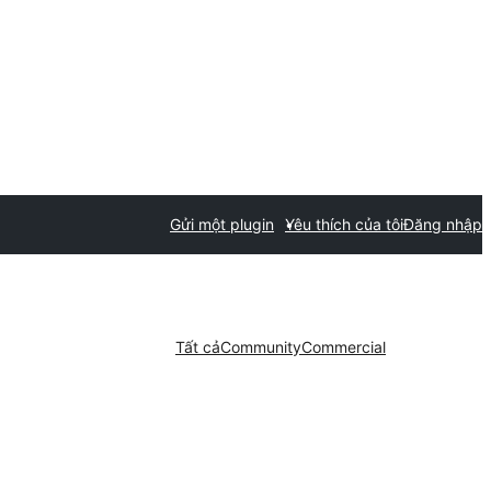
Gửi một plugin
Yêu thích của tôi
Đăng nhập
Tất cả
Community
Commercial