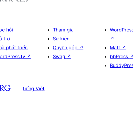
ọc hỏi
Tham gia
WordPres
ỗ trợ
Sự kiện
↗
hà phát triển
Quyên góp
↗
Matt
↗
ordPress.tv
↗
Swag
↗
bbPress
BuddyPre
tiếng Việt