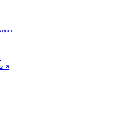
s.com
↗
ss
↗