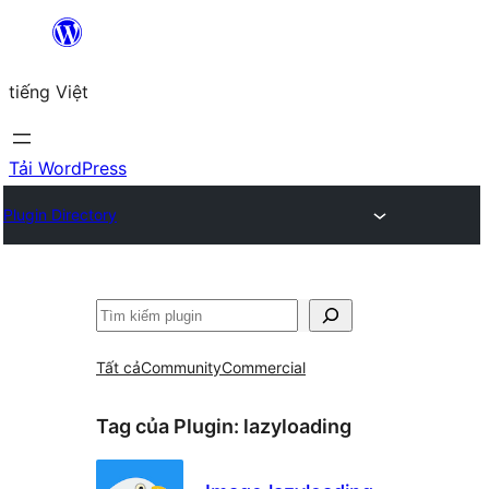
Chuyển
đến
tiếng Việt
phần
nội
dung
Tải WordPress
Plugin Directory
Tìm
kiếm
Tất cả
Community
Commercial
Tag của Plugin:
lazyloading