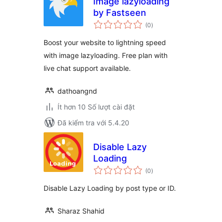
Image lazyloading
by Fastseen
tổng
(0
)
đánh
giá
Boost your website to lightning speed
with image lazyloading. Free plan with
live chat support available.
dathoangnd
Ít hơn 10 Số lượt cài đặt
Đã kiểm tra với 5.4.20
Disable Lazy
Loading
tổng
(0
)
đánh
giá
Disable Lazy Loading by post type or ID.
Sharaz Shahid