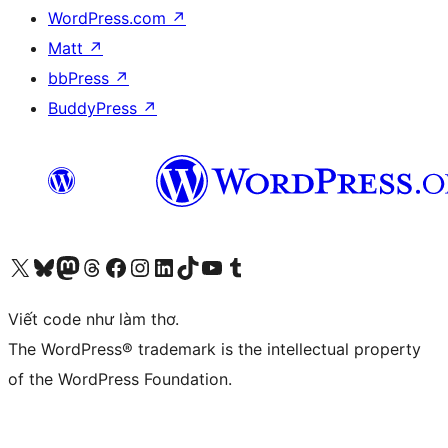
WordPress.com
↗
Matt
↗
bbPress
↗
BuddyPress
↗
Truy cập tài khoản X (trước đây là Twitter) của chúng tôi
Visit our Bluesky account
Visit our Mastodon account
Visit our Threads account
Xem trang Facebook của chúng tôi
Truy cập tài khoản Instagram của chúng tôi
Truy cập tài khoản LinkedIn của chúng tôi
Visit our TikTok account
Truy cập kênh YouTube của chúng tôi
Visit our Tumblr account
Viết code như làm thơ.
The WordPress® trademark is the intellectual property
of the WordPress Foundation.