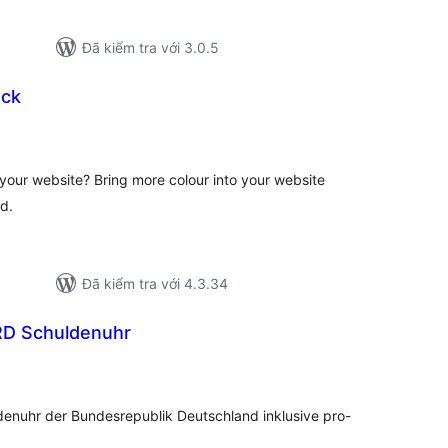
Đã kiểm tra với 3.0.5
ock
ổng
ánh
á
your website? Bring more colour into your website
d.
Đã kiểm tra với 4.3.34
RD Schuldenuhr
ổng
ánh
á
nuhr der Bundesrepublik Deutschland inklusive pro-