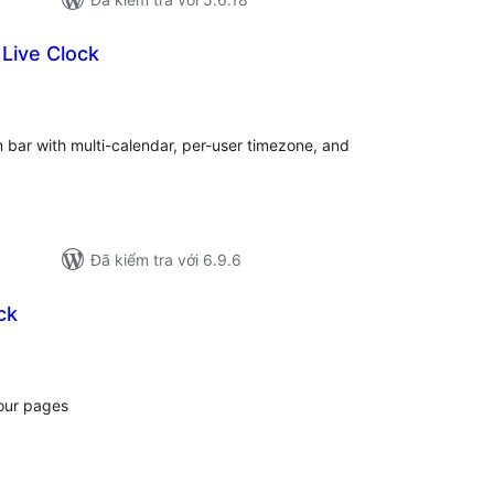
Live Clock
ng
nh
á
 bar with multi-calendar, per-user timezone, and
Đã kiểm tra với 6.9.6
ck
ng
nh
á
your pages