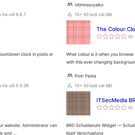
nitinmauryalko
 tra với 6.8.7
10+ Số lượt cài đặt
The Colour Cl
t
(0
)
đ
gi
ountdown clock in posts or
What colour is it when you browse 
with this ever-changing backgroun
Piotr Pesta
 tra với 5.0.26
10+ Số lượt cài đặt
ITSecMedia B
t
(0
)
đ
gi
our website. Administrator can
BRD Schuldenuhr Widget — Schulde
dly and …
Kopf Verschuldung