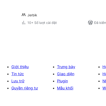
Jerbik
10+ Số lượt cài đặt
Đã kiểm
Phân
trang
bài
viết
Giới thiệu
Trưng bày
H
Tin tức
Giao diện
H
Lưu trữ
Plugin
N
Quyền riêng tư
Mẫu khối
W