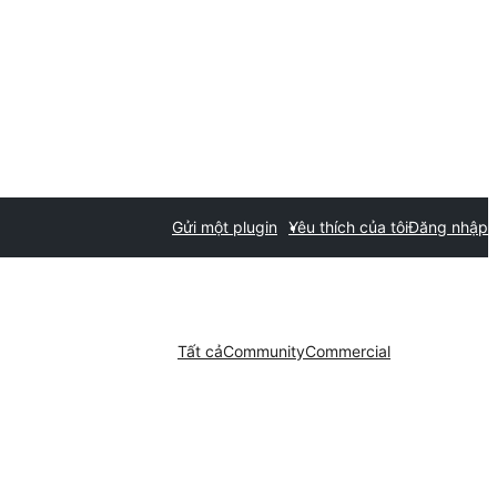
Gửi một plugin
Yêu thích của tôi
Đăng nhập
Tất cả
Community
Commercial