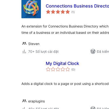
Connections Business Directo
tổng
(1
)
đánh
giá
An extension for Connections Business Directory which 
time of a business or an individual based on their addr
Steven
70+ Số lượt cài đặt
Đã kiểm
My Digital Clock
tổng
(0
)
đánh
giá
Adds a digital clock to a page or post using a shortcod
eraplugins
40+ Số lượt cài đặt
Đã kiểm