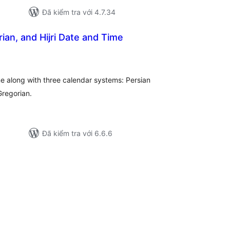
Đã kiểm tra với 4.7.34
ian, and Hijri Date and Time
ổng
ánh
á
me along with three calendar systems: Persian
 Gregorian.
Đã kiểm tra với 6.6.6
ổng
ánh
á