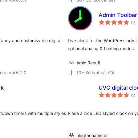
Admin Toolbar 
tổ
(1
)
đá
gi
a fancy and customizable digital
Live clock for the WordPress admin
optional analog & floating modes.
Amin Raoufi
 tra với 6.2.0
10+ Số lượt cài đặt
ck
UVC digital clo
tổ
(1
)
đá
gi
tdown timers with multiple styles
Place a nice LED styled clock on 
olegthehamster