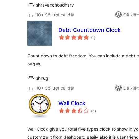
shravanchoudhary
10+ Số lượt cài đặt
Đã kiểm
Debt Countdown Clock
tổng
(1
)
đánh
giá
Count down to debt freedom. You can include a debt c
pages.
shnugi
10+ Số lượt cài đặt
Đã kiểm
Wall Clock
tổng
(3
)
đánh
giá
Wall Clock give you total five types clock to show in y
customize it from dashboard easily also it is user frien