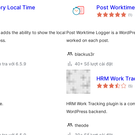
ry Local Time
Post Worktime
tổ
(1
)
đá
gi
adds the ability to show the local
Post Worktime Logger is a WordPres
ess.
worked on each post.
blackus3r
 tra với 6.5.9
40+ Số lượt cài đặt
HRM Work Tra
tổ
(5
)
đ
gi
e.
HRM Work Tracking plugin is a com
WordPress backend.
theode
 tra với 6.5.9
30+ Số lượt cài đặt