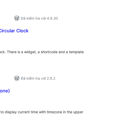
Đã kiểm tra với 4.6.30
Circular Clock
ổng
ánh
á
ock. There is a widget, a shortcode and a template
Đã kiểm tra với 2.9.2
zone)
ng
nh
á
 to display current time with timezone in the upper