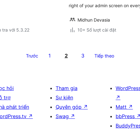
right of your admin screen on eve
Midhun Devasia
 tra với 5.3.22
10+ Số lượt cài đặt
1
2
3
Trước
Tiếp theo
ọc hỏi
Tham gia
WordPres
ỗ trợ
Sự kiện
↗
hà phát triển
Quyên góp
↗
Matt
↗
ordPress.tv
↗
Swag
↗
bbPress
BuddyPre