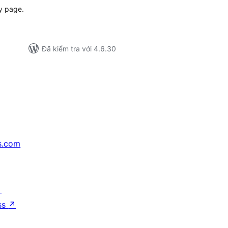
ry page.
Đã kiểm tra với 4.6.30
s.com
↗
ss
↗