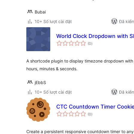
Bubai
10+ Số lượt cài đặt
Đã kiểm
World Clock Dropdown with 
tổng
(0
)
đánh
giá
A shortcode plugin to display timezone dropdown with di
hours, minutes & seconds.
jEbbS
10+ Số lượt cài đặt
Đã kiểm
CTC Countdown Timer Cooki
tổng
(0
)
đánh
giá
Create a persistent responsive countdown timer to any