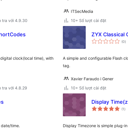
ITSecMedia
 tra với 4.9.30
10+ Số lượt cài đặt
ShortCodes
ZYX Classical 
t
(0
)
đ
gi
gital clock(local time), with
A simple and configurable Flash cl
tag.
Xavier Faraudo i Gener
 tra với 4.8.29
10+ Số lượt cài đặt
es
Display Time(
tổ
(1
)
đá
gi
 date/time.
Display Timezone is simple plug-in