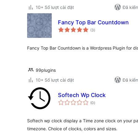
10+ Số lượt cài đặt
Đã kiểm
Fancy Top Bar Countdown
tổng
(3
)
đánh
giá
Fancy Top Bar Countdown is a Wordpress Plugin for di
99plugins
10+ Số lượt cài đặt
Đã kiểm
Softech Wp Clock
tổng
(0
)
đánh
giá
Softech wp clock display a Time zone clock on your pag
timezone. Choice of clocks, colors and sizes.