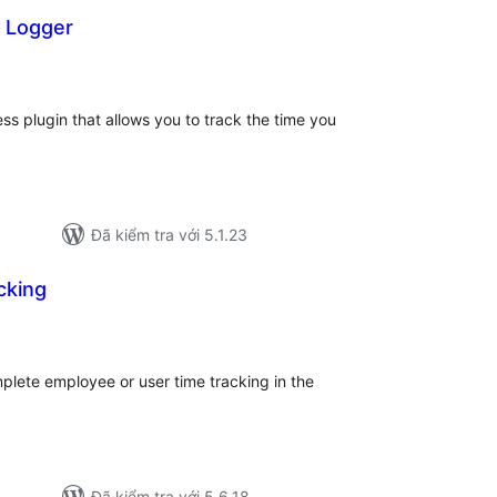
 Logger
ng
nh
á
s plugin that allows you to track the time you
Đã kiểm tra với 5.1.23
cking
ng
ánh
á
plete employee or user time tracking in the
Đã kiểm tra với 5.6.18