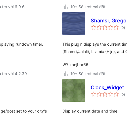
 tra với 6.9.6
10+ Số lượt cài đặt
Shamsi, Gregor
t
(0
)
đ
gi
splaying rundown timer.
This plugin displays the current ti
(Shamsi/Jalali), Islamic (Hijri), and
ranjbar66
 tra với 4.2.39
10+ Số lượt cài đặt
Clock_Widget
t
(0
)
đ
gi
e/post set to your city's
Display current date and time.