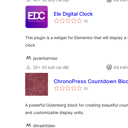
Ele Digital Clock
tổng
(0
)
đánh
giá
This plugin is a widget for Elementor that will display 
clock.
javierbarroso
20+ Số lượt cài đặt
Đã kiểm
ChronoPress Countdown Blo
tổng
(0
)
đánh
giá
A powerful Gutenberg block for creating beautiful coun
and customizable display units.
dhrashtidev