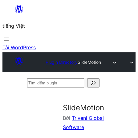
Chuyển
đến
tiếng Việt
phần
nội
dung
Tải WordPress
Plugin Directory
SlideMotion
Tìm
kiếm
plugin
SlideMotion
Bởi
Triveni Global
Software