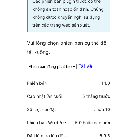
Các phiên bản plugin trước có thể
không an toàn hoặc ổn định. Chúng
không được khuyến nghị sử dụng
trên các trang web sản xuất.
Vui lòng chọn phiên bản cụ thể để
tải xuống.
Tải về
Meta
Phiên bản
1.1.0
Cập nhật lần cuối
5 tháng
trước
Số lượt cài đặt
Ít hơn 10
Phiên bản WordPress
5.0 hoặc cao hơn
Đã kiểm tra lên đến
6.9.5