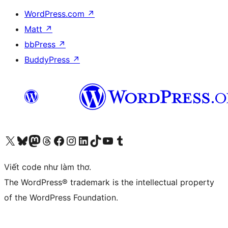
WordPress.com
↗
Matt
↗
bbPress
↗
BuddyPress
↗
Truy cập tài khoản X (trước đây là Twitter) của chúng tôi
Visit our Bluesky account
Visit our Mastodon account
Visit our Threads account
Xem trang Facebook của chúng tôi
Truy cập tài khoản Instagram của chúng tôi
Truy cập tài khoản LinkedIn của chúng tôi
Visit our TikTok account
Truy cập kênh YouTube của chúng tôi
Visit our Tumblr account
Viết code như làm thơ.
The WordPress® trademark is the intellectual property
of the WordPress Foundation.