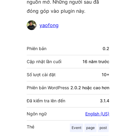
nguồn mở. Những người sau đã
đóng góp vào plugin này.
Những
yaofong
người
đóng
Meta
Phiên bản
0.2
góp
Cập nhật lần cuối
16 năm
trước
Số lượt cài đặt
10+
Phiên bản WordPress
2.0.2 hoặc cao hơn
Đã kiểm tra lên đến
3.1.4
Ngôn ngữ
English (US)
Thẻ
Event
page
post