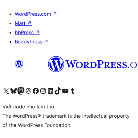
WordPress.com
↗
Matt
↗
bbPress
↗
BuddyPress
↗
Truy cập tài khoản X (trước đây là Twitter) của chúng tôi
Visit our Bluesky account
Visit our Mastodon account
Visit our Threads account
Xem trang Facebook của chúng tôi
Truy cập tài khoản Instagram của chúng tôi
Truy cập tài khoản LinkedIn của chúng tôi
Visit our TikTok account
Truy cập kênh YouTube của chúng tôi
Visit our Tumblr account
Viết code như làm thơ.
The WordPress® trademark is the intellectual property
of the WordPress Foundation.