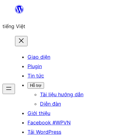
Chuyển
đến
tiếng Việt
phần
nội
dung
Giao diện
Plugin
Tin tức
Hỗ trợ
Tài liệu hướng dẫn
Diễn đàn
Giới thiệu
Facebook #WPVN
Tải WordPress