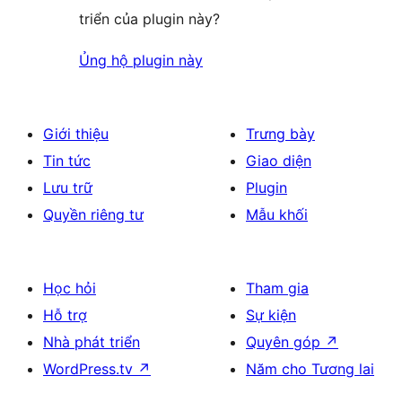
triển của plugin này?
Ủng hộ plugin này
Giới thiệu
Trưng bày
Tin tức
Giao diện
Lưu trữ
Plugin
Quyền riêng tư
Mẫu khối
Học hỏi
Tham gia
Hỗ trợ
Sự kiện
Nhà phát triển
Quyên góp
↗
WordPress.tv
↗
Năm cho Tương lai