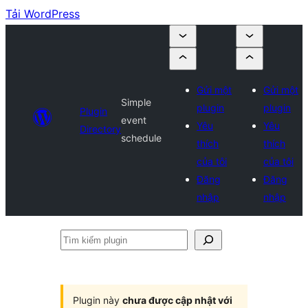
Tải WordPress
Gửi một
Gửi một
Simple
plugin
plugin
Plugin
event
Yêu
Yêu
Directory
schedule
thích
thích
của tôi
của tôi
Đăng
Đăng
nhập
nhập
Tìm
kiếm
plugin
Plugin này
chưa được cập nhật với