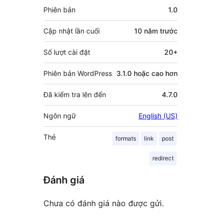
Meta
Phiên bản
1.0
Cập nhật lần cuối
10 năm
trước
Số lượt cài đặt
20+
Phiên bản WordPress
3.1.0 hoặc cao hơn
Đã kiểm tra lên đến
4.7.0
Ngôn ngữ
English (US)
Thẻ
formats
link
post
redirect
Đánh giá
Chưa có đánh giá nào được gửi.