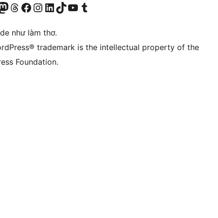
r Bluesky account
sit our Mastodon account
Visit our Threads account
Xem trang Facebook của chúng tôi
Truy cập tài khoản Instagram của chúng tôi
Truy cập tài khoản LinkedIn của chúng tôi
Visit our TikTok account
Truy cập kênh YouTube của chúng tôi
Visit our Tumblr account
ode như làm thơ.
rdPress® trademark is the intellectual property of the
ess Foundation.