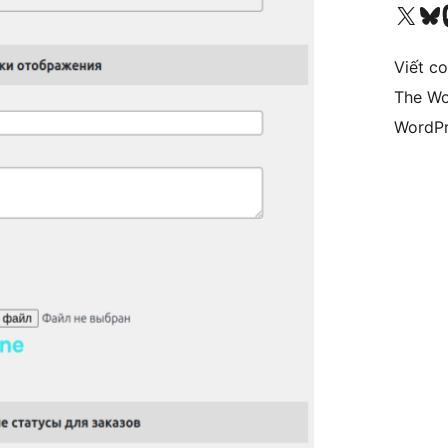
Truy cập tài khoản X (trước đây là Twitter) của chúng tôi
Visit ou
Vi
Viết c
The Wo
WordPr