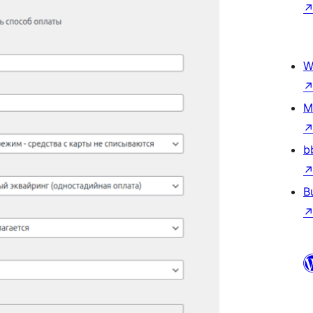
W
M
b
B