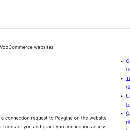
or WooCommerce websites:
G
s
t
T
t
L
t
Q
 a connection request to Paygine on the website
r
ill contact you and grant you connection access.