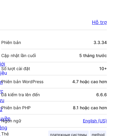
Hỗ trợ
Meta
Phiên bản
3.3.34
Cập nhật lần cuối
5 tháng
trước
iới
Số lượt cài đặt
10+
hiệu
in
Phiên bản WordPress
4.7 hoặc cao hơn
ức
Đã kiểm tra lên đến
6.6.6
ưu
Phiên bản PHP
8.1 hoặc cao hơn
rữ
uyền
Ngôn ngữ
English (US)
iêng
Thẻ
платежные системы
method