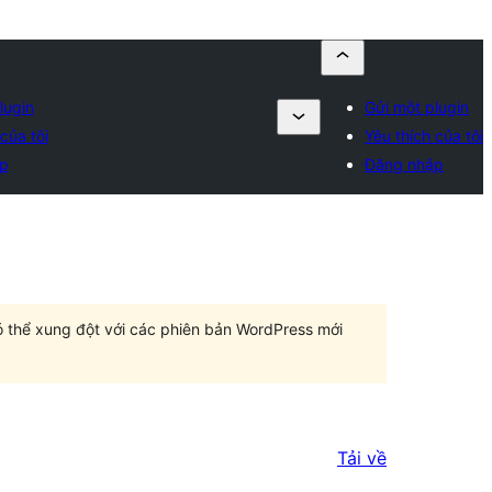
lugin
Gửi một plugin
của tôi
Yêu thích của tôi
p
Đăng nhập
có thể xung đột với các phiên bản WordPress mới
Tải về