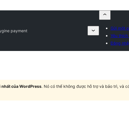
Gửi một p
ygine payment
Yêu thích 
Đăng nhậ
i nhất của WordPress
. Nó có thể không được hỗ trợ và bảo trì, và 