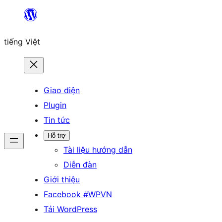
Chuyển
đến
tiếng Việt
phần
nội
dung
Giao diện
Plugin
Tin tức
Hỗ trợ
Tài liệu hướng dẫn
Diễn đàn
Giới thiệu
Facebook #WPVN
Tải WordPress