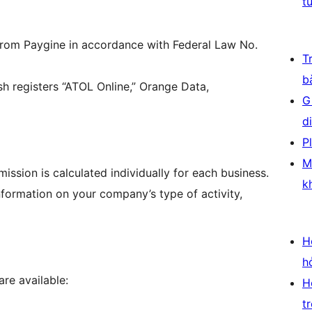
t
ce from Paygine in accordance with Federal Law No.
T
b
sh registers “ATOL Online,” Orange Data,
G
d
P
M
ssion is calculated individually for each business.
k
nformation on your company’s type of activity,
H
h
re available:
H
t