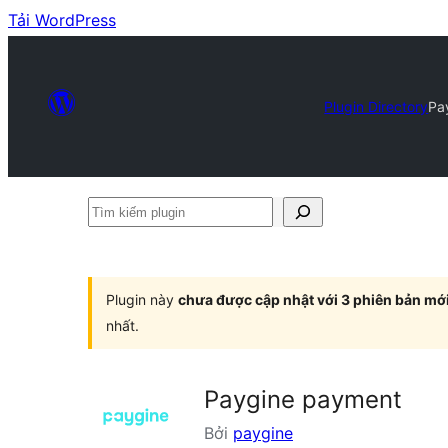
Tải WordPress
Plugin Directory
Pa
Tìm
kiếm
plugin
Plugin này
chưa được cập nhật với 3 phiên bản mớ
nhất.
Paygine payment
Bởi
paygine