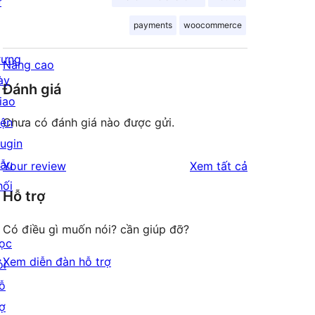
ư
payments
woocommerce
rưng
Nâng cao
ày
Đánh giá
iao
iện
Chưa có đánh giá nào được gửi.
lugin
ẫu
đánh
Your review
Xem tất cả
hối
giá
Hỗ trợ
Có điều gì muốn nói? cần giúp đỡ?
ọc
Xem diễn đàn hỗ trợ
ỏi
ỗ
rợ