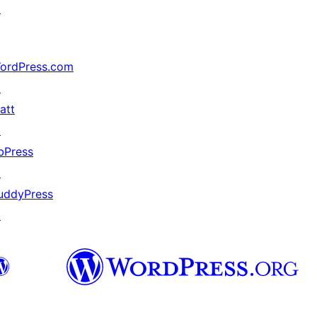
↗
ordPress.com
↗
att
↗
bPress
↗
uddyPress
↗