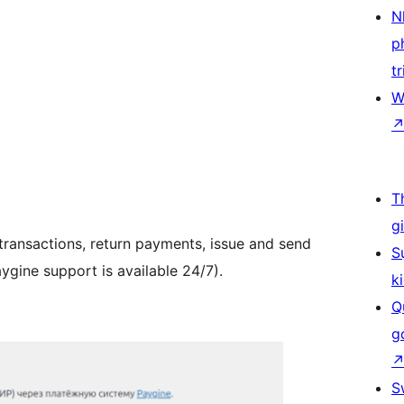
N
p
tr
W
T
g
transactions, return payments, issue and send
S
ygine support is available 24/7).
k
Q
g
S