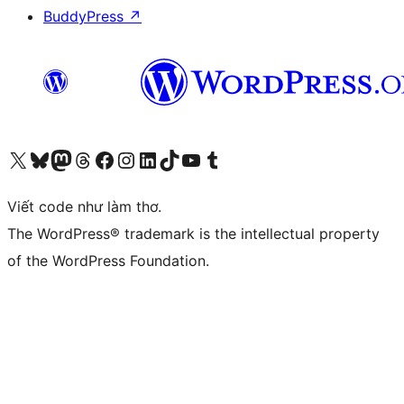
BuddyPress
↗
Truy cập tài khoản X (trước đây là Twitter) của chúng tôi
Visit our Bluesky account
Visit our Mastodon account
Visit our Threads account
Xem trang Facebook của chúng tôi
Truy cập tài khoản Instagram của chúng tôi
Truy cập tài khoản LinkedIn của chúng tôi
Visit our TikTok account
Truy cập kênh YouTube của chúng tôi
Visit our Tumblr account
Viết code như làm thơ.
The WordPress® trademark is the intellectual property
of the WordPress Foundation.