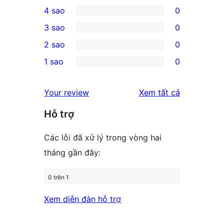
15
4 sao
0
5-
0
3 sao
0
star
4-
0
2 sao
0
reviews
star
3-
0
1 sao
0
reviews
star
2-
0
reviews
star
1-
đánh
Your review
Xem tất cả
reviews
star
giá
Hỗ trợ
reviews
Các lỗi đã xử lý trong vòng hai
tháng gần đây:
0 trên 1
Xem diễn đàn hỗ trợ