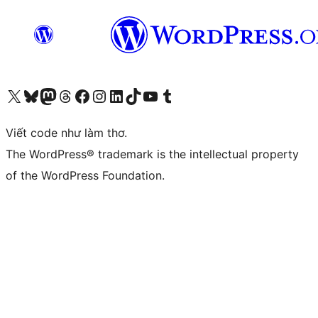
Truy cập tài khoản X (trước đây là Twitter) của chúng tôi
Visit our Bluesky account
Visit our Mastodon account
Visit our Threads account
Xem trang Facebook của chúng tôi
Truy cập tài khoản Instagram của chúng tôi
Truy cập tài khoản LinkedIn của chúng tôi
Visit our TikTok account
Truy cập kênh YouTube của chúng tôi
Visit our Tumblr account
Viết code như làm thơ.
The WordPress® trademark is the intellectual property
of the WordPress Foundation.