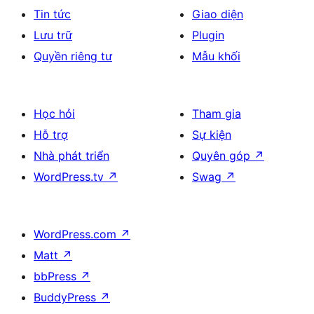
Tin tức
Giao diện
Lưu trữ
Plugin
Quyền riêng tư
Mẫu khối
Học hỏi
Tham gia
Hỗ trợ
Sự kiện
Nhà phát triển
Quyên góp
↗
WordPress.tv
↗
Swag
↗
WordPress.com
↗
Matt
↗
bbPress
↗
BuddyPress
↗