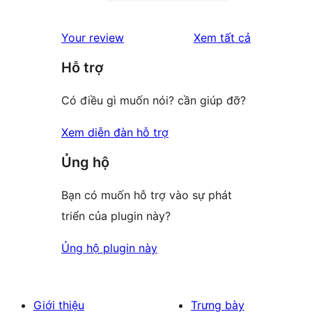
2-
0
reviews
star
1-
đánh
Your review
Xem tất cả
reviews
star
giá
Hỗ trợ
reviews
Có điều gì muốn nói? cần giúp đỡ?
Xem diễn đàn hỗ trợ
Ủng hộ
Bạn có muốn hỗ trợ vào sự phát
triển của plugin này?
Ủng hộ plugin này
Giới thiệu
Trưng bày