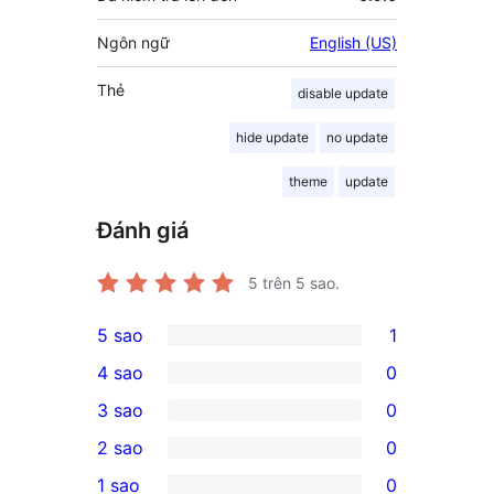
Ngôn ngữ
English (US)
Thẻ
disable update
hide update
no update
theme
update
Đánh giá
5
trên 5 sao.
5 sao
1
1
4 sao
0
5-
0
3 sao
0
star
4-
0
2 sao
0
review
star
3-
0
1 sao
0
reviews
star