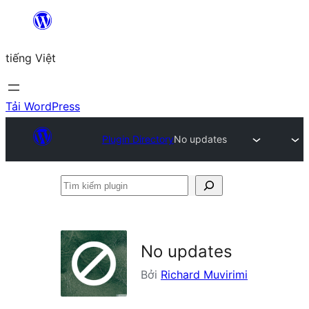
Chuyển
đến
tiếng Việt
phần
nội
dung
Tải WordPress
Plugin Directory
No updates
Tìm
kiếm
plugin
No updates
Bởi
Richard Muvirimi