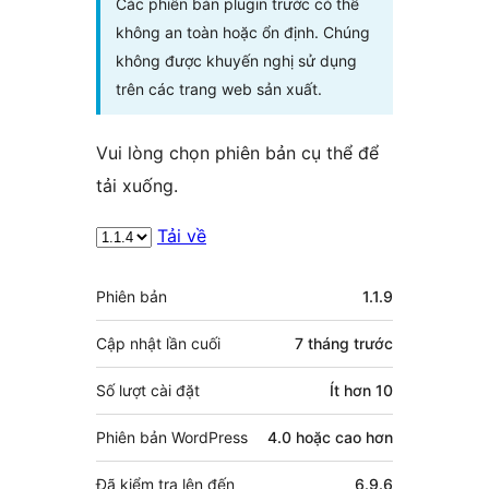
Các phiên bản plugin trước có thể
không an toàn hoặc ổn định. Chúng
không được khuyến nghị sử dụng
trên các trang web sản xuất.
Vui lòng chọn phiên bản cụ thể để
tải xuống.
Tải về
Meta
Phiên bản
1.1.9
Cập nhật lần cuối
7 tháng
trước
Số lượt cài đặt
Ít hơn 10
Phiên bản WordPress
4.0 hoặc cao hơn
Đã kiểm tra lên đến
6.9.6