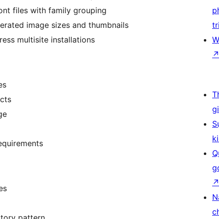
ont files with family grouping
p
erated image sizes and thumbnails
tr
ss multisite installations
W
es
T
ects
g
ge
S
k
equirements
Q
g
es
N
c
ctory pattern