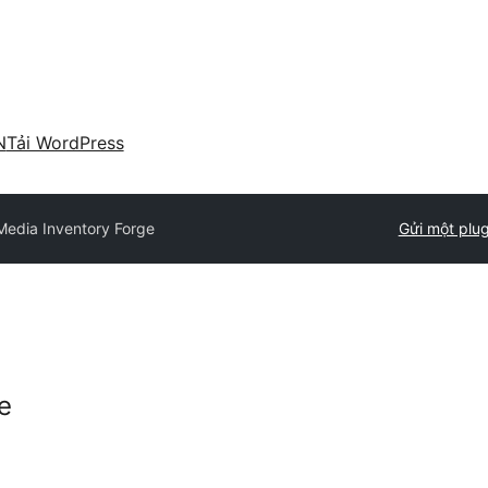
N
Tải WordPress
Media Inventory Forge
Gửi một plug
e