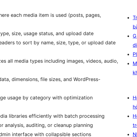
ere each media item is used (posts, pages,
T
b
e type, size, usage status, and upload date
G
aders to sort by name, size, type, or upload date
d
P
es all media types including images, videos, audio,
M
k
ata, dimensions, file sizes, and WordPress-
age usage by category with optimization
H
h
ia libraries efficiently with batch processing
H
r analysis, auditing, or cleanup planning
t
admin interface with collapsible sections
N