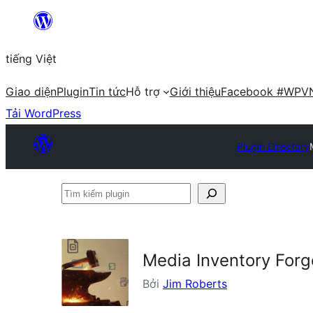
Chuyển
đến
tiếng Việt
phần
nội
Giao diện
Plugin
Tin tức
Hỗ trợ
Giới thiệu
Facebook #WPV
dung
Tải WordPress
Plugin Directory
Tìm
kiếm
plugin
Media Inventory Forg
Bởi
Jim Roberts