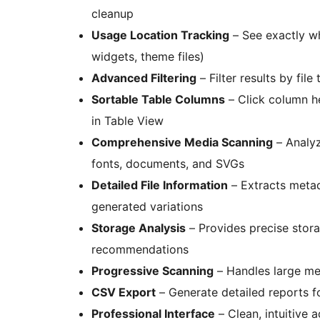
cleanup
Usage Location Tracking
– See exactly wh
widgets, theme files)
Advanced Filtering
– Filter results by fil
Sortable Table Columns
– Click column he
in Table View
Comprehensive Media Scanning
– Analyz
fonts, documents, and SVGs
Detailed File Information
– Extracts metad
generated variations
Storage Analysis
– Provides precise stor
recommendations
Progressive Scanning
– Handles large med
CSV Export
– Generate detailed reports fo
Professional Interface
– Clean, intuitive 