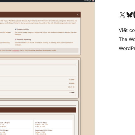
Truy cập tài khoản X (trước đây là Twitter) của chúng tôi
Visit ou
Vi
Viết c
The Wo
WordPr