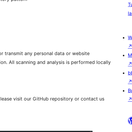
T
la
W
or transmit any personal data or website
M
ion. All scanning and analysis is performed locally
b
B
please visit our GitHub repository or contact us