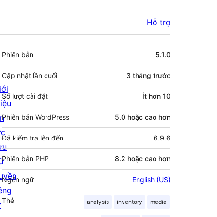
Hỗ trợ
Meta
Phiên bản
5.1.0
Cập nhật lần cuối
3 tháng
trước
iới
Số lượt cài đặt
Ít hơn 10
hiệu
in
Phiên bản WordPress
5.0 hoặc cao hơn
ức
Đã kiểm tra lên đến
6.9.6
ưu
Phiên bản PHP
8.2 hoặc cao hơn
rữ
uyền
Ngôn ngữ
English (US)
iêng
Thẻ
analysis
inventory
media
ư