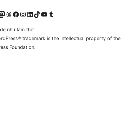
r Bluesky account
sit our Mastodon account
Visit our Threads account
Xem trang Facebook của chúng tôi
Truy cập tài khoản Instagram của chúng tôi
Truy cập tài khoản LinkedIn của chúng tôi
Visit our TikTok account
Truy cập kênh YouTube của chúng tôi
Visit our Tumblr account
ode như làm thơ.
rdPress® trademark is the intellectual property of the
ess Foundation.