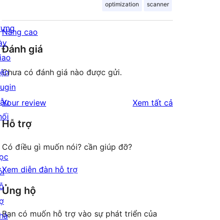
optimization
scanner
rưng
Nâng cao
ày
Đánh giá
iao
iện
Chưa có đánh giá nào được gửi.
lugin
ẫu
đánh
Your review
Xem tất cả
hối
giá
Hỗ trợ
Có điều gì muốn nói? cần giúp đỡ?
ọc
Xem diễn đàn hỗ trợ
ỏi
ỗ
Ủng hộ
rợ
Bạn có muốn hỗ trợ vào sự phát triển của
hà