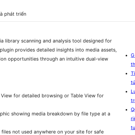
à phát triển
 library scanning and analysis tool designed for
lugin provides detailed insights into media assets,
G
ion opportunities through an intuitive dual-view
t
T
t
L
View for detailed browsing or Table View for
t
Q
aphic showing media breakdown by file type at a
r
t
 files not used anywhere on your site for safe