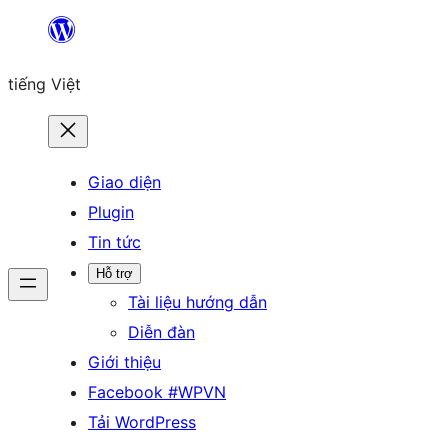
Chuyển
đến
tiếng Việt
phần
nội
dung
Giao diện
Plugin
Tin tức
Hỗ trợ
Tài liệu hướng dẫn
Diễn đàn
Giới thiệu
Facebook #WPVN
Tải WordPress