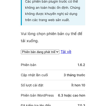
Các phiên bản plugin trước có thể
không an toàn hoặc ổn định. Chúng
không được khuyến nghị sử dụng
trên các trang web sản xuất.
Vui lòng chọn phiên bản cụ thể để
tải xuống.
Tải về
Meta
Phiên bản
1.6.2
Cập nhật lần cuối
3 tháng
trước
Số lượt cài đặt
Ít hơn 10
Phiên bản WordPress
6.3 hoặc cao hơn
Đã kiểm tra lên đến
7.0.3