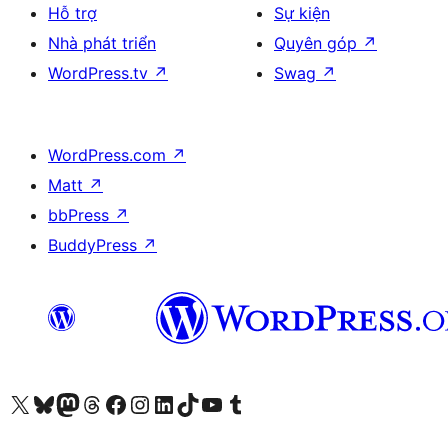
Hỗ trợ
Sự kiện
Nhà phát triển
Quyên góp
↗
WordPress.tv
↗
Swag
↗
WordPress.com
↗
Matt
↗
bbPress
↗
BuddyPress
↗
Truy cập tài khoản X (trước đây là Twitter) của chúng tôi
Visit our Bluesky account
Visit our Mastodon account
Visit our Threads account
Xem trang Facebook của chúng tôi
Truy cập tài khoản Instagram của chúng tôi
Truy cập tài khoản LinkedIn của chúng tôi
Visit our TikTok account
Truy cập kênh YouTube của chúng tôi
Visit our Tumblr account