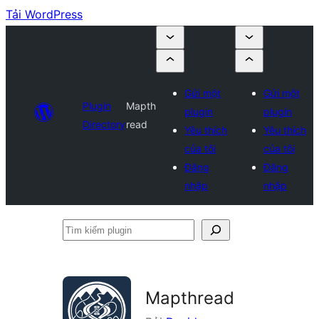
Tải WordPress
Gửi một
Gửi một
Plugin
Mapth
plugin
plugin
Directory
read
Yêu thích
Yêu thích
của tôi
của tôi
Đăng
Đăng
nhập
nhập
Tìm
kiếm
plugin
Mapthread