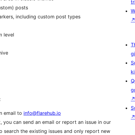
tr
ustom) posts
W
arkers, including custom post types
 level
T
hive
g
S
k
Q
g
:
S
n email to
info@flarehub.io
t, you can send an email or report an issue in our
to search the existing issues and only report new