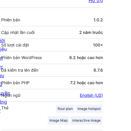
Hỗ trợ
Meta
Phiên bản
1.0.2
Cập nhật lần cuối
2 năm
trước
iới
Số lượt cài đặt
100+
hiệu
in
Phiên bản WordPress
6.2 hoặc cao hơn
ức
Đã kiểm tra lên đến
6.7.6
ưu
Phiên bản PHP
7.2 hoặc cao hơn
rữ
uyền
Ngôn ngữ
English (US)
iêng
Thẻ
floor plan
image hotspot
ư
Image Map
interactive image