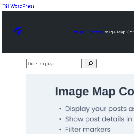
Tải WordPress
Plugin Directory
Image Map Conn
Tìm
kiếm
plugin