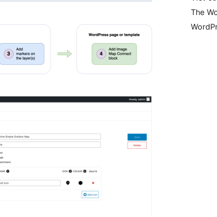
The Wo
WordPr