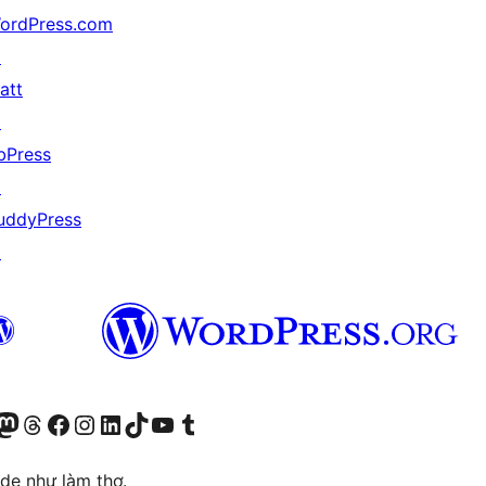
ordPress.com
↗
att
↗
bPress
↗
uddyPress
↗
r Bluesky account
sit our Mastodon account
Visit our Threads account
Xem trang Facebook của chúng tôi
Truy cập tài khoản Instagram của chúng tôi
Truy cập tài khoản LinkedIn của chúng tôi
Visit our TikTok account
Truy cập kênh YouTube của chúng tôi
Visit our Tumblr account
ode như làm thơ.