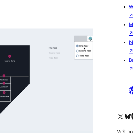
W
M
b
B
Truy cập tài khoản X (trước đây là Twitter) của chúng tôi
Visit ou
Vi
Viết c