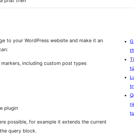
à phát triển
ge to your WordPress website and make it an
G
can:
t
T
s markers, including custom post types
t
L
t
Q
r
he plugin
t
re possible, for example it extends the current
the query block.