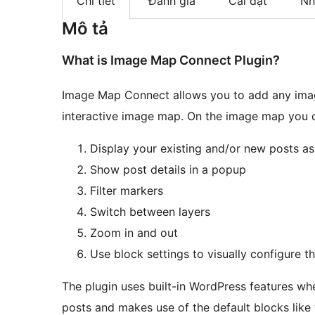
Chi tiết
Đánh giá
Cài đặt
Nh
Mô tả
What is Image Map Connect Plugin?
Image Map Connect allows you to add any ima
interactive image map. On the image map you 
Display your existing and/or new posts a
Show post details in a popup
Filter markers
Switch between layers
Zoom in and out
Use block settings to visually configure t
The plugin uses built-in WordPress features whe
posts and makes use of the default blocks like 