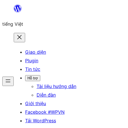
Chuyển
đến
tiếng Việt
phần
nội
dung
Giao diện
Plugin
Tin tức
Hỗ trợ
Tài liệu hướng dẫn
Diễn đàn
Giới thiệu
Facebook #WPVN
Tải WordPress