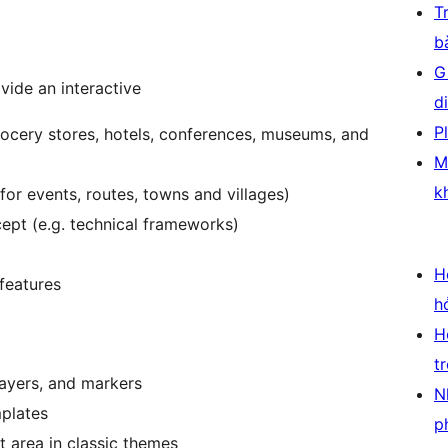
T
b
G
vide an interactive
d
P
grocery stores, hotels, conferences, museums, and
M
k
 for events, routes, towns and villages)
ept (e.g. technical frameworks)
H
features
h
H
t
ayers, and markers
N
plates
p
 area in classic themes