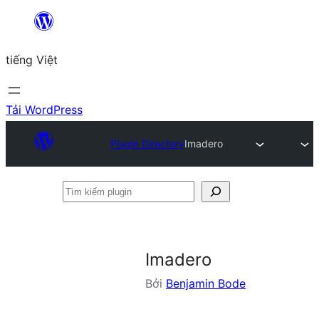
Chuyển
đến
tiếng Việt
phần
nội
dung
Tải WordPress
Plugin Directory
Imadero
Tìm
kiếm
plugin
Imadero
Bởi
Benjamin Bode