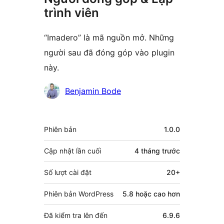
trình viên
“Imadero” là mã nguồn mở. Những
người sau đã đóng góp vào plugin
này.
Những
Benjamin Bode
người
đóng
Meta
Phiên bản
1.0.0
góp
Cập nhật lần cuối
4 tháng
trước
Số lượt cài đặt
20+
Phiên bản WordPress
5.8 hoặc cao hơn
Đã kiểm tra lên đến
6.9.6