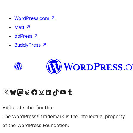
WordPress.com
↗
Matt
↗
bbPress
↗
BuddyPress
↗
Truy cập tài khoản X (trước đây là Twitter) của chúng tôi
Visit our Bluesky account
Visit our Mastodon account
Visit our Threads account
Xem trang Facebook của chúng tôi
Truy cập tài khoản Instagram của chúng tôi
Truy cập tài khoản LinkedIn của chúng tôi
Visit our TikTok account
Truy cập kênh YouTube của chúng tôi
Visit our Tumblr account
Viết code như làm thơ.
The WordPress® trademark is the intellectual property
of the WordPress Foundation.