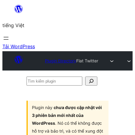
Chuyển
đến
tiếng Việt
phần
nội
dung
Tải WordPress
Plugin Directory
Flat Twitter
Tìm
kiếm
plugin
Plugin này
chưa được cập nhật với
3 phiên bản mới nhất của
WordPress
. Nó có thể không được
hỗ trợ và bảo trì, và có thể xung đột