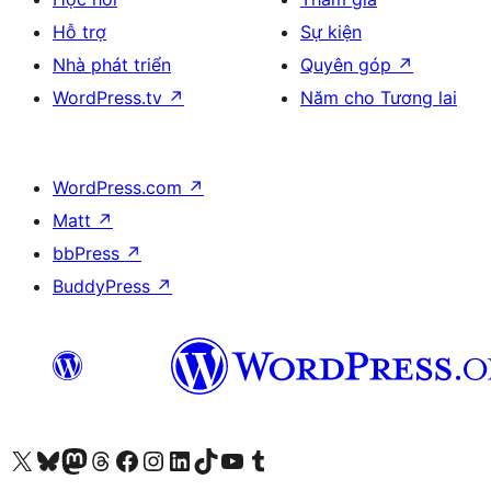
Hỗ trợ
Sự kiện
Nhà phát triển
Quyên góp
↗
WordPress.tv
↗
Năm cho Tương lai
WordPress.com
↗
Matt
↗
bbPress
↗
BuddyPress
↗
Truy cập tài khoản X (trước đây là Twitter) của chúng tôi
Visit our Bluesky account
Visit our Mastodon account
Visit our Threads account
Xem trang Facebook của chúng tôi
Truy cập tài khoản Instagram của chúng tôi
Truy cập tài khoản LinkedIn của chúng tôi
Visit our TikTok account
Truy cập kênh YouTube của chúng tôi
Visit our Tumblr account