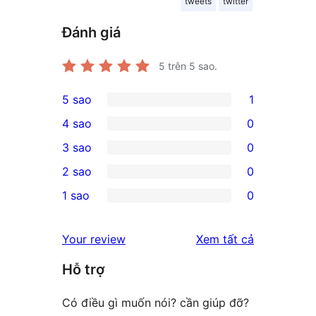
tweets
twitter
Đánh giá
5
trên 5 sao.
5 sao
1
1
4 sao
0
5-
0
3 sao
0
star
4-
0
2 sao
0
review
star
3-
0
1 sao
0
reviews
star
2-
0
reviews
star
1-
đánh
Your review
Xem tất cả
reviews
star
giá
Hỗ trợ
reviews
Có điều gì muốn nói? cần giúp đỡ?