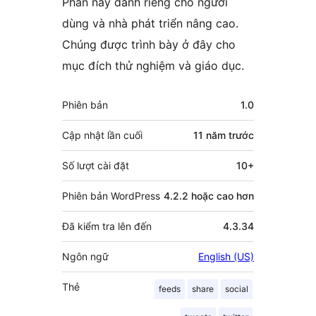
Phần này dành riêng cho người
dùng và nhà phát triển nâng cao.
Chúng được trình bày ở đây cho
mục đích thử nghiệm và giáo dục.
Meta
Phiên bản
1.0
Cập nhật lần cuối
11 năm
trước
Số lượt cài đặt
10+
Phiên bản WordPress
4.2.2 hoặc cao hơn
Đã kiểm tra lên đến
4.3.34
Ngôn ngữ
English (US)
Thẻ
feeds
share
social