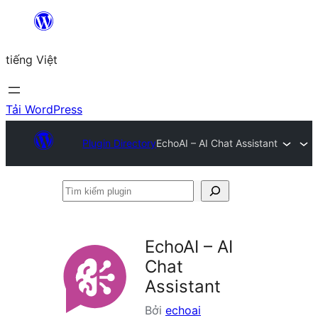
Chuyển
đến
tiếng Việt
phần
nội
dung
Tải WordPress
Plugin Directory
EchoAI – AI Chat Assistant
Tìm
kiếm
plugin
EchoAI – AI
Chat
Assistant
Bởi
echoai