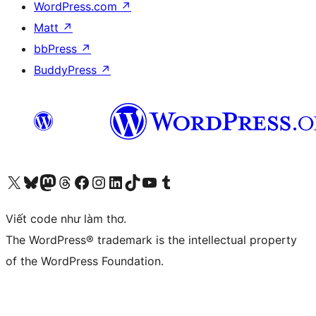
WordPress.com
↗
Matt
↗
bbPress
↗
BuddyPress
↗
Truy cập tài khoản X (trước đây là Twitter) của chúng tôi
Visit our Bluesky account
Visit our Mastodon account
Visit our Threads account
Xem trang Facebook của chúng tôi
Truy cập tài khoản Instagram của chúng tôi
Truy cập tài khoản LinkedIn của chúng tôi
Visit our TikTok account
Truy cập kênh YouTube của chúng tôi
Visit our Tumblr account
Viết code như làm thơ.
The WordPress® trademark is the intellectual property
of the WordPress Foundation.