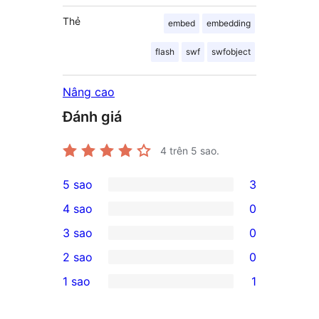
Thẻ
embed
embedding
flash
swf
swfobject
Nâng cao
Đánh giá
4
trên 5 sao.
5 sao
3
3
4 sao
0
5-
0
3 sao
0
star
4-
0
2 sao
0
reviews
star
3-
0
1 sao
1
reviews
star
2-
1
reviews
star
1-