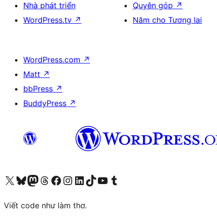
Nhà phát triển
Quyên góp
↗
WordPress.tv
↗
Năm cho Tương lai
WordPress.com
↗
Matt
↗
bbPress
↗
BuddyPress
↗
Truy cập tài khoản X (trước đây là Twitter) của chúng tôi
Visit our Bluesky account
Visit our Mastodon account
Visit our Threads account
Xem trang Facebook của chúng tôi
Truy cập tài khoản Instagram của chúng tôi
Truy cập tài khoản LinkedIn của chúng tôi
Visit our TikTok account
Truy cập kênh YouTube của chúng tôi
Visit our Tumblr account
Viết code như làm thơ.