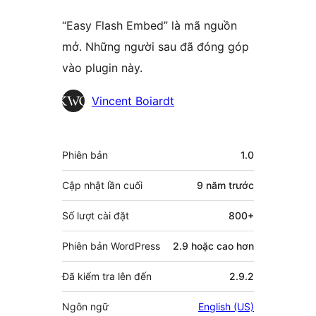
“Easy Flash Embed” là mã nguồn
mở. Những người sau đã đóng góp
vào plugin này.
Những
Vincent Boiardt
người
đóng
Meta
Phiên bản
1.0
góp
Cập nhật lần cuối
9 năm
trước
Số lượt cài đặt
800+
Phiên bản WordPress
2.9 hoặc cao hơn
Đã kiểm tra lên đến
2.9.2
Ngôn ngữ
English (US)