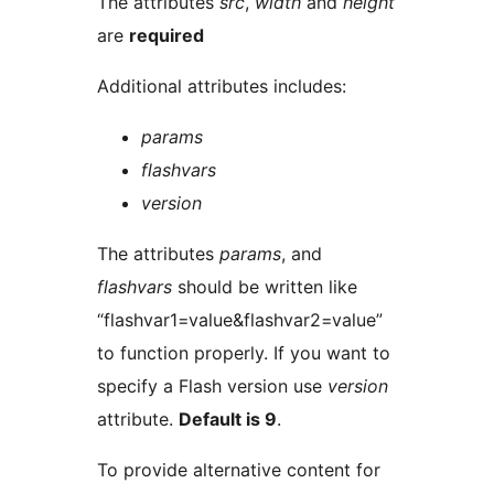
The attributes
src
,
width
and
height
are
required
Additional attributes includes:
params
flashvars
version
The attributes
params
, and
flashvars
should be written like
“flashvar1=value&flashvar2=value”
to function properly. If you want to
specify a Flash version use
version
attribute.
Default is 9
.
To provide alternative content for