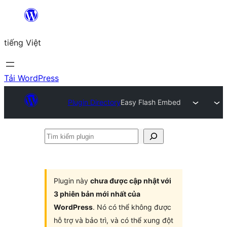
Chuyển
đến
tiếng Việt
phần
nội
dung
Tải WordPress
Plugin Directory
Easy Flash Embed
Tìm
kiếm
plugin
Plugin này
chưa được cập nhật với
3 phiên bản mới nhất của
WordPress
. Nó có thể không được
hỗ trợ và bảo trì, và có thể xung đột