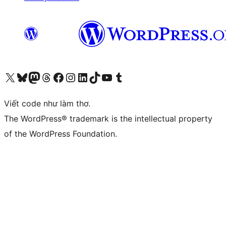
Truy cập tài khoản X (trước đây là Twitter) của chúng tôi
Visit our Bluesky account
Visit our Mastodon account
Visit our Threads account
Xem trang Facebook của chúng tôi
Truy cập tài khoản Instagram của chúng tôi
Truy cập tài khoản LinkedIn của chúng tôi
Visit our TikTok account
Truy cập kênh YouTube của chúng tôi
Visit our Tumblr account
Viết code như làm thơ.
The WordPress® trademark is the intellectual property
of the WordPress Foundation.