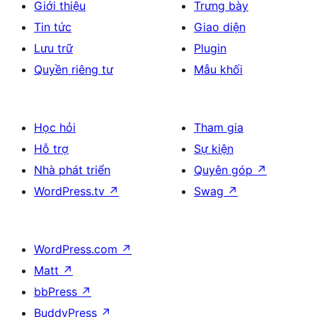
Giới thiệu
Trưng bày
Tin tức
Giao diện
Lưu trữ
Plugin
Quyền riêng tư
Mẫu khối
Học hỏi
Tham gia
Hỗ trợ
Sự kiện
Nhà phát triển
Quyên góp
↗
WordPress.tv
↗
Swag
↗
WordPress.com
↗
Matt
↗
bbPress
↗
BuddyPress
↗