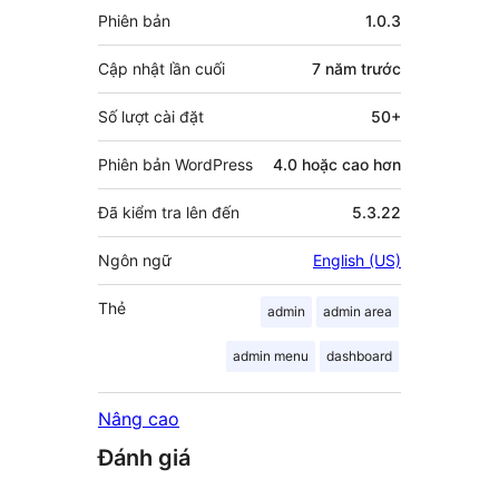
đóng
Meta
Phiên bản
1.0.3
góp
Cập nhật lần cuối
7 năm
trước
Số lượt cài đặt
50+
Phiên bản WordPress
4.0 hoặc cao hơn
Đã kiểm tra lên đến
5.3.22
Ngôn ngữ
English (US)
Thẻ
admin
admin area
admin menu
dashboard
Nâng cao
Đánh giá