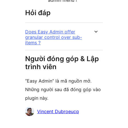
admin menu !
Hỏi đáp
Does Easy Admin offer
granular control over sub-
items ?
Người đóng góp & Lập
trình viên
“Easy Admin” là mã nguồn mở.
Những người sau đã đóng góp vào
plugin này.
Những
Vincent Dubroeucq
người