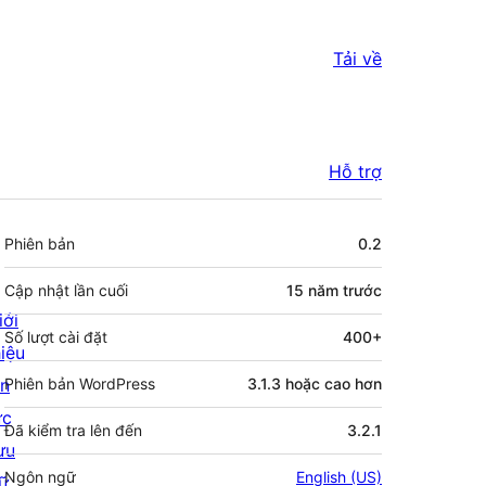
Tải về
Hỗ trợ
Meta
Phiên bản
0.2
Cập nhật lần cuối
15 năm
trước
iới
Số lượt cài đặt
400+
hiệu
in
Phiên bản WordPress
3.1.3 hoặc cao hơn
ức
Đã kiểm tra lên đến
3.2.1
ưu
Ngôn ngữ
English (US)
rữ