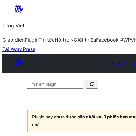
Chuyển
đến
tiếng Việt
phần
nội
Giao diện
Plugin
Tin tức
Hỗ trợ
Giới thiệu
Facebook #WPV
dung
Tải WordPress
Plugin Direct
Tìm
kiếm
plugin
Plugin này
chưa được cập nhật với 3 phiên bản mớ
nhất.