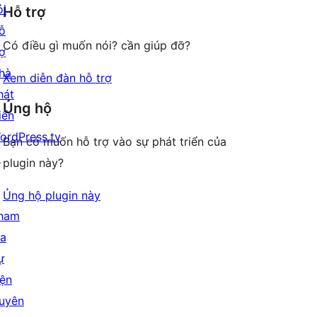
giá
ỏi
Hỗ trợ
reviews
ỗ
Có điều gì muốn nói? cần giúp đỡ?
rợ
hà
Xem diễn đàn hỗ trợ
hát
Ủng hộ
iển
ordPress.tv
Bạn có muốn hỗ trợ vào sự phát triển của
↗
plugin này?
Ủng hộ plugin này
ham
ia
ự
iện
uyên