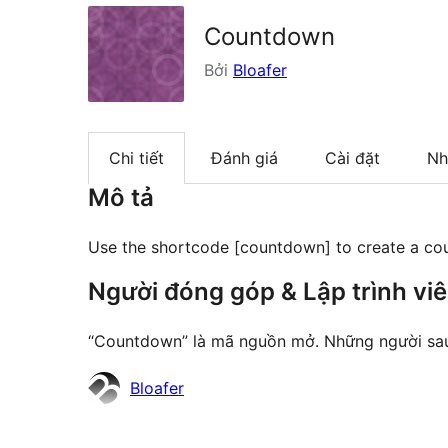
Countdown
Bởi
Bloafer
Chi tiết
Đánh giá
Cài đặt
Nh
Mô tả
Use the shortcode [countdown] to create a c
Người đóng góp & Lập trình vi
“Countdown” là mã nguồn mở. Những người sau
Những
Bloafer
người
đóng