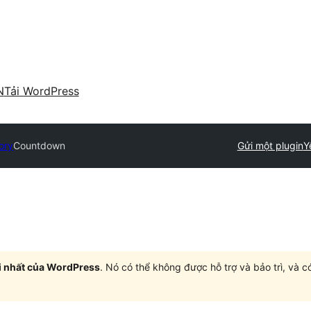
N
Tải WordPress
ory
Countdown
Gửi một plugin
Y
i nhất của WordPress
. Nó có thể không được hỗ trợ và bảo trì, và 