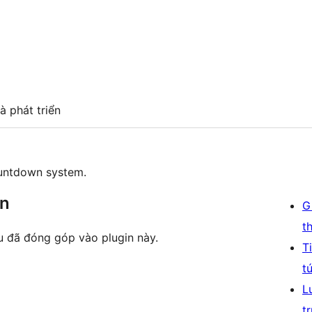
à phát triển
ountdown system.
ên
G
t
 đã đóng góp vào plugin này.
T
t
L
t