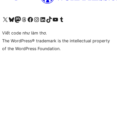
Truy cập tài khoản X (trước đây là Twitter) của chúng tôi
Visit our Bluesky account
Visit our Mastodon account
Visit our Threads account
Xem trang Facebook của chúng tôi
Truy cập tài khoản Instagram của chúng tôi
Truy cập tài khoản LinkedIn của chúng tôi
Visit our TikTok account
Truy cập kênh YouTube của chúng tôi
Visit our Tumblr account
Viết code như làm thơ.
The WordPress® trademark is the intellectual property
of the WordPress Foundation.