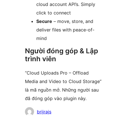
cloud account API’s. Simply
click to connect
Secure
– move, store, and
deliver files with peace-of-
mind
Người đóng góp & Lập
trình viên
“Cloud Uploads Pro – Offload
Media and Video to Cloud Storage”
là mã nguồn mở. Những người sau
đã đóng góp vào plugin này.
Những
brijrajs
người