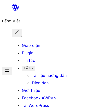
Chuyển
đến
tiếng Việt
phần
nội
dung
Giao diện
Plugin
Tin tức
Hỗ trợ
Tài liệu hướng dẫn
Diễn đàn
Giới thiệu
Facebook #WPVN
Tải WordPress