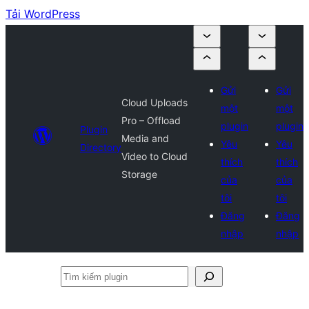
Tải WordPress
Gửi
Gửi
Cloud Uploads
một
một
Pro – Offload
plugin
plugin
Plugin
Media and
Yêu
Yêu
Directory
Video to Cloud
thích
thích
Storage
của
của
tôi
tôi
Đăng
Đăng
nhập
nhập
Tìm
kiếm