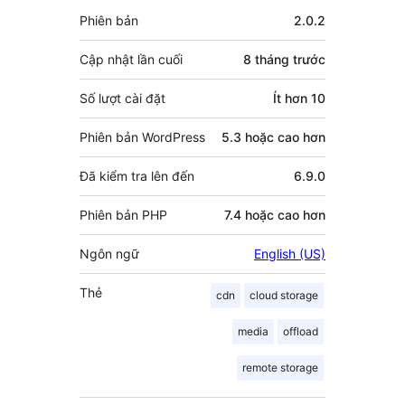
đóng
Meta
Phiên bản
2.0.2
góp
Cập nhật lần cuối
8 tháng
trước
Số lượt cài đặt
Ít hơn 10
Phiên bản WordPress
5.3 hoặc cao hơn
Đã kiểm tra lên đến
6.9.0
Phiên bản PHP
7.4 hoặc cao hơn
Ngôn ngữ
English (US)
Thẻ
cdn
cloud storage
media
offload
remote storage