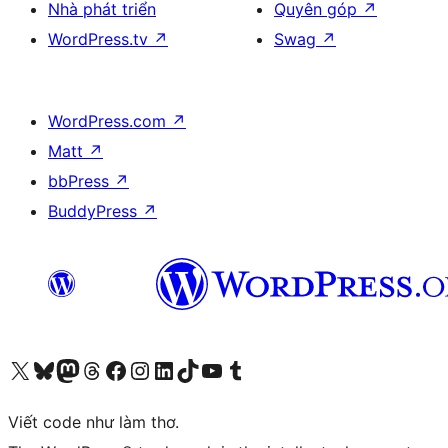
Nhà phát triển
Quyên góp
↗
WordPress.tv
↗
Swag
↗
WordPress.com
↗
Matt
↗
bbPress
↗
BuddyPress
↗
Truy cập tài khoản X (trước đây là Twitter) của chúng tôi
Visit our Bluesky account
Visit our Mastodon account
Visit our Threads account
Xem trang Facebook của chúng tôi
Truy cập tài khoản Instagram của chúng tôi
Truy cập tài khoản LinkedIn của chúng tôi
Visit our TikTok account
Truy cập kênh YouTube của chúng tôi
Visit our Tumblr account
Viết code như làm thơ.