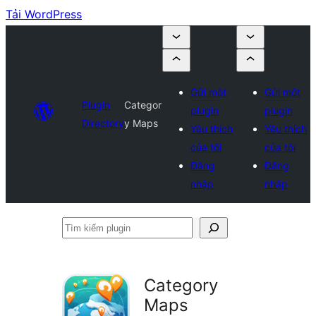
Tải WordPress
Gửi một
Gửi một
Plugin
Categor
plugin
plugin
Directory
y Maps
Yêu thích
Yêu thích
của tôi
của tôi
Đăng
Đăng
nhập
nhập
Tìm
kiếm
plugin
Category
Maps