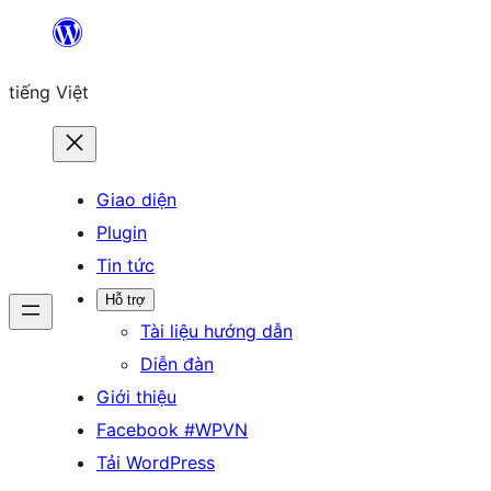
Chuyển
đến
tiếng Việt
phần
nội
dung
Giao diện
Plugin
Tin tức
Hỗ trợ
Tài liệu hướng dẫn
Diễn đàn
Giới thiệu
Facebook #WPVN
Tải WordPress