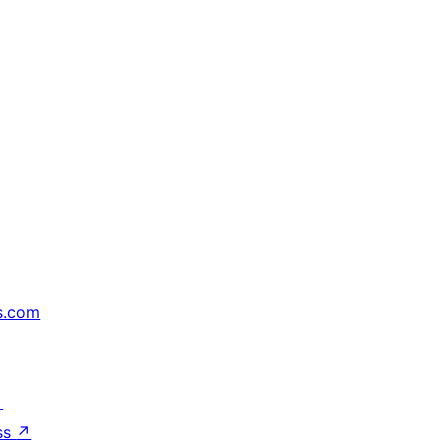
s.com
↗
ss
↗