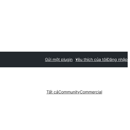
Gửi một plugin
Yêu thích của tôi
Đăng nhập
Tất cả
Community
Commercial