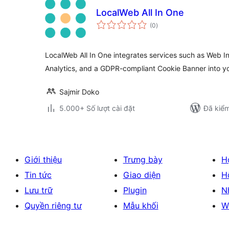
LocalWeb All In One
tổng
(0
)
đánh
giá
LocalWeb All In One integrates services such as Web I
Analytics, and a GDPR-compliant Cookie Banner into y
Sajmir Doko
5.000+ Số lượt cài đặt
Đã kiểm
Giới thiệu
Trưng bày
H
Tin tức
Giao diện
H
Lưu trữ
Plugin
N
Quyền riêng tư
Mẫu khối
W