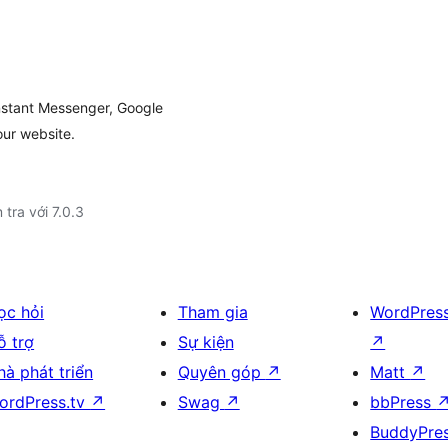
nstant Messenger, Google
our website.
 tra với 7.0.3
ọc hỏi
Tham gia
WordPres
ỗ trợ
Sự kiện
↗
hà phát triển
Quyên góp
↗
Matt
↗
ordPress.tv
↗
Swag
↗
bbPress
BuddyPre