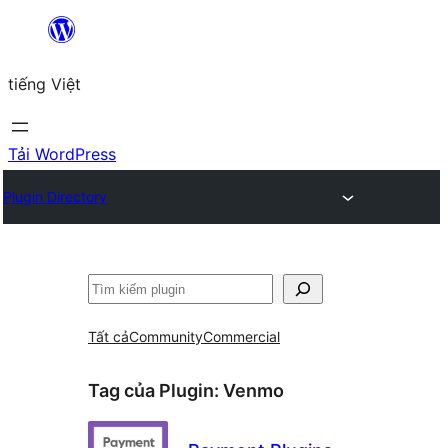
Chuyển
đến
tiếng Việt
phần
nội
dung
Tải WordPress
Plugin Directory
Tìm
kiếm
Tất cả
Community
Commercial
Tag của Plugin:
Venmo