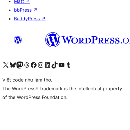
Matt
↗
bbPress
↗
BuddyPress
↗
Truy cập tài khoản X (trước đây là Twitter) của chúng tôi
Visit our Bluesky account
Visit our Mastodon account
Visit our Threads account
Xem trang Facebook của chúng tôi
Truy cập tài khoản Instagram của chúng tôi
Truy cập tài khoản LinkedIn của chúng tôi
Visit our TikTok account
Truy cập kênh YouTube của chúng tôi
Visit our Tumblr account
Viết code như làm thơ.
The WordPress® trademark is the intellectual property
of the WordPress Foundation.