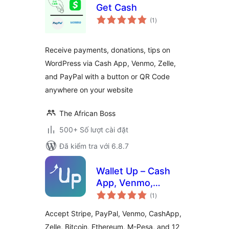
Get Cash
tổng
(1
)
đánh
giá
Receive payments, donations, tips on
WordPress via Cash App, Venmo, Zelle,
and PayPal with a button or QR Code
anywhere on your website
The African Boss
500+ Số lượt cài đặt
Đã kiểm tra với 6.8.7
Wallet Up – Cash
App, Venmo,
tổng
PayPal, Zelle & QR
(1
)
đánh
giá
Code Payments
Accept Stripe, PayPal, Venmo, CashApp,
Zelle, Bitcoin, Ethereum, M-Pesa, and 12