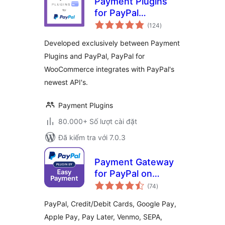
Payment Plugins
for PayPal
tổng
WooCommerce
(124
)
đánh
giá
Developed exclusively between Payment
Plugins and PayPal, PayPal for
WooCommerce integrates with PayPal's
newest API's.
Payment Plugins
80.000+ Số lượt cài đặt
Đã kiểm tra với 7.0.3
Payment Gateway
for PayPal on
tổng
WooCommerce
(74
)
đánh
giá
PayPal, Credit/Debit Cards, Google Pay,
Apple Pay, Pay Later, Venmo, SEPA,