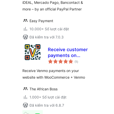
iDEAL, Mercado Pago, Bancontact &
more – by an official PayPal Partner
Easy Payment
10.000+ Số lượt cài đặt
Đã kiểm tra với 7.0.3
Receive customer
payments on
tổng
Woocommerce
(1
)
đánh
giá
Receive Venmo payments on your
website with WooCommerce + Venmo
The African Boss
1.000+ Số lượt cài đặt
Đã kiểm tra với 6.8.7