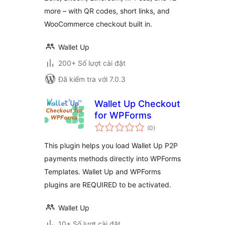
more – with QR codes, short links, and
WooCommerce checkout built in.
Wallet Up
200+ Số lượt cài đặt
Đã kiểm tra với 7.0.3
Wallet Up Checkout
for WPForms
tổng
(0
)
đánh
giá
This plugin helps you load Wallet Up P2P
payments methods directly into WPForms
Templates. Wallet Up and WPForms
plugins are REQUIRED to be activated.
Wallet Up
10+ Số lượt cài đặt