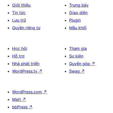
Giới thiệu
Trưng bày
Tin tức
Giao diện
Lưu trữ
Plugin
Quyền riêng tư
Mẫu khối
Học hỏi
Tham gia
Hỗ trợ
Sự kiện
Nhà phát triển
Quyên góp
↗
WordPress.tv
↗
Swag
↗
WordPress.com
↗
Matt
↗
bbPress
↗