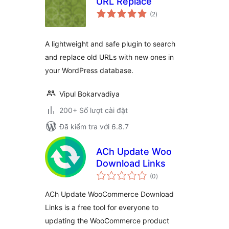
URL Replace
tổng
(2
)
đánh
giá
A lightweight and safe plugin to search
and replace old URLs with new ones in
your WordPress database.
Vipul Bokarvadiya
200+ Số lượt cài đặt
Đã kiểm tra với 6.8.7
ACh Update Woo
Download Links
tổng
(0
)
đánh
giá
ACh Update WooCommerce Download
Links is a free tool for everyone to
updating the WooCommerce product