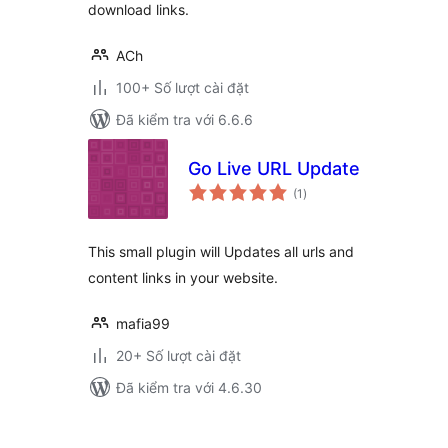
download links.
ACh
100+ Số lượt cài đặt
Đã kiểm tra với 6.6.6
Go Live URL Update
tổng
(1
)
đánh
giá
This small plugin will Updates all urls and
content links in your website.
mafia99
20+ Số lượt cài đặt
Đã kiểm tra với 4.6.30