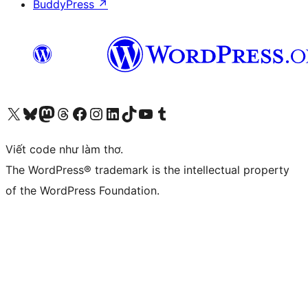
BuddyPress
↗
Truy cập tài khoản X (trước đây là Twitter) của chúng tôi
Visit our Bluesky account
Visit our Mastodon account
Visit our Threads account
Xem trang Facebook của chúng tôi
Truy cập tài khoản Instagram của chúng tôi
Truy cập tài khoản LinkedIn của chúng tôi
Visit our TikTok account
Truy cập kênh YouTube của chúng tôi
Visit our Tumblr account
Viết code như làm thơ.
The WordPress® trademark is the intellectual property
of the WordPress Foundation.