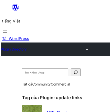
Chuyển
đến
tiếng Việt
phần
nội
dung
Tải WordPress
Plugin Directory
Tìm
kiếm
Tất cả
Community
Commercial
Tag của Plugin:
update links