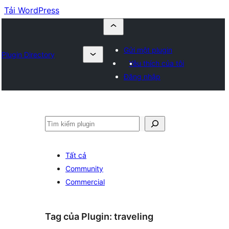
Tải WordPress
Gửi một plugin
Plugin Directory
Yêu thích của tôi
Đăng nhập
Tìm
kiếm
Tất cả
Community
Commercial
Tag của Plugin:
traveling