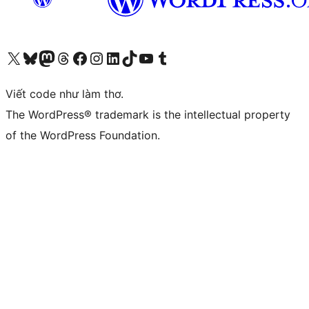
Truy cập tài khoản X (trước đây là Twitter) của chúng tôi
Visit our Bluesky account
Visit our Mastodon account
Visit our Threads account
Xem trang Facebook của chúng tôi
Truy cập tài khoản Instagram của chúng tôi
Truy cập tài khoản LinkedIn của chúng tôi
Visit our TikTok account
Truy cập kênh YouTube của chúng tôi
Visit our Tumblr account
Viết code như làm thơ.
The WordPress® trademark is the intellectual property
of the WordPress Foundation.