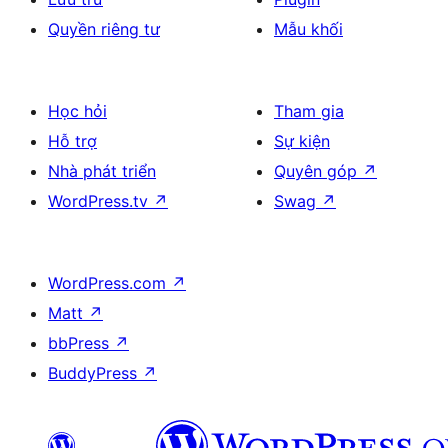
Quyền riêng tư
Mẫu khối
Học hỏi
Tham gia
Hỗ trợ
Sự kiện
Nhà phát triển
Quyên góp
↗
WordPress.tv
↗
Swag
↗
WordPress.com
↗
Matt
↗
bbPress
↗
BuddyPress
↗