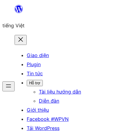
Chuyển
đến
tiếng Việt
phần
nội
dung
Giao diện
Plugin
Tin tức
Hỗ trợ
Tài liệu hướng dẫn
Diễn đàn
Giới thiệu
Facebook #WPVN
Tải WordPress