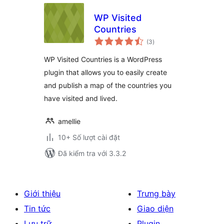
WP Visited
Countries
tổng
(3
)
đánh
giá
WP Visited Countries is a WordPress
plugin that allows you to easily create
and publish a map of the countries you
have visited and lived.
amellie
10+ Số lượt cài đặt
Đã kiểm tra với 3.3.2
Giới thiệu
Trưng bày
Tin tức
Giao diện
Lưu trữ
Plugin