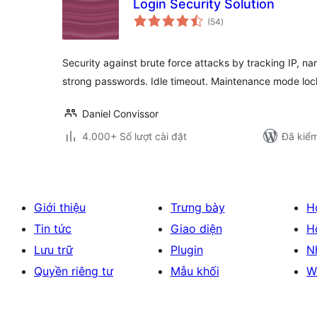
Login Security Solution
tổng
(54
)
đánh
giá
Security against brute force attacks by tracking IP, n
strong passwords. Idle timeout. Maintenance mode lo
Daniel Convissor
4.000+ Số lượt cài đặt
Đã kiểm
Giới thiệu
Trưng bày
H
Tin tức
Giao diện
H
Lưu trữ
Plugin
N
Quyền riêng tư
Mẫu khối
W