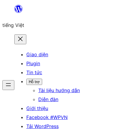
Chuyển
đến
tiếng Việt
phần
nội
dung
Giao diện
Plugin
Tin tức
Hỗ trợ
Tài liệu hướng dẫn
Diễn đàn
Giới thiệu
Facebook #WPVN
Tải WordPress