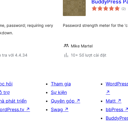
BuddyPress P
tổ
(2
)
đ
gi
ame, password; requiring very
Password strength meter for the 
ckdown.
Mike Martel
 tra với 4.4.34
10+ Số lượt cài đặt
ọc hỏi
Tham gia
WordPres
ỗ trợ
Sự kiện
↗
hà phát triển
Quyên góp
↗
Matt
↗
ordPress.tv
↗
Swag
↗
bbPress
BuddyPre